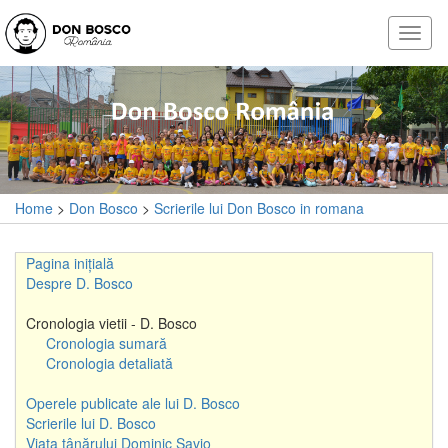
Home
>
Don Bosco
>
Scrierile lui Don Bosco in romana
Pagina inițială
Despre D. Bosco
Cronologia vietii - D. Bosco
Cronologia sumară
Cronologia detaliată
Operele publicate ale lui D. Bosco
Scrierile lui D. Bosco
Viața tânărului Dominic Savio