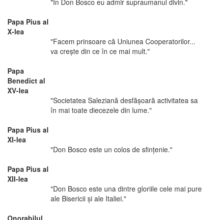
"În Don Bosco eu admir supraumanul divin."
Papa Pius al
X-lea
"Facem prinsoare că Uniunea Cooperatorilor...
va creşte din ce în ce mai mult."
Papa
Benedict al
XV-lea
"Societatea Saleziană desfăşoară activitatea sa
în mai toate diecezele din lume."
Papa Pius al
XI-lea
"Don Bosco este un colos de sfinţenie."
Papa Pius al
XII-lea
"Don Bosco este una dintre gloriile cele mai pure
ale Bisericii şi ale Italiei."
Onorabilul