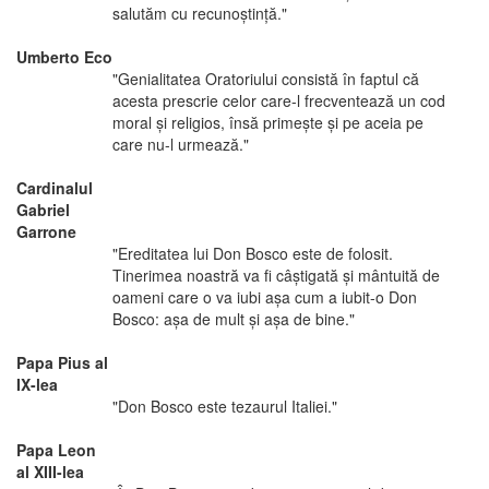
salutăm cu recunoştinţă."
Umberto Eco
"Genialitatea Oratoriului consistă în faptul că
acesta prescrie celor care-l frecventează un cod
moral şi religios, însă primeşte şi pe aceia pe
care nu-l urmează."
Cardinalul
Gabriel
Garrone
"Ereditatea lui Don Bosco este de folosit.
Tinerimea noastră va fi câştigată şi mântuită de
oameni care o va iubi aşa cum a iubit-o Don
Bosco: aşa de mult şi aşa de bine."
Papa Pius al
IX-lea
"Don Bosco este tezaurul Italiei."
Papa Leon
al XIII-lea