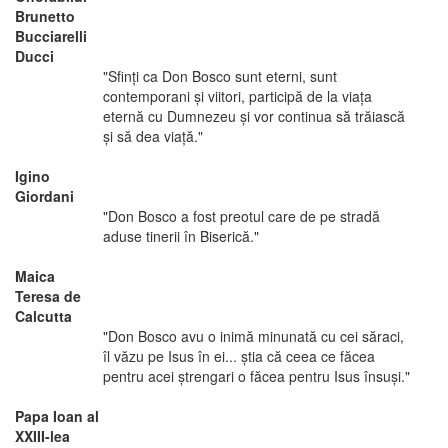
Brunetto
Bucciarelli
Ducci
"Sfinţi ca Don Bosco sunt eterni, sunt
contemporani şi viitori, participă de la viaţa
eternă cu Dumnezeu şi vor continua să trăiască
şi să dea viaţă."
Igino
Giordani
"Don Bosco a fost preotul care de pe stradă
aduse tinerii în Biserică."
Maica
Teresa de
Calcutta
"Don Bosco avu o inimă minunată cu cei săraci,
îl văzu pe Isus în ei... ştia că ceea ce făcea
pentru acei ştrengari o făcea pentru Isus însuşi."
Papa Ioan al
XXIII-lea