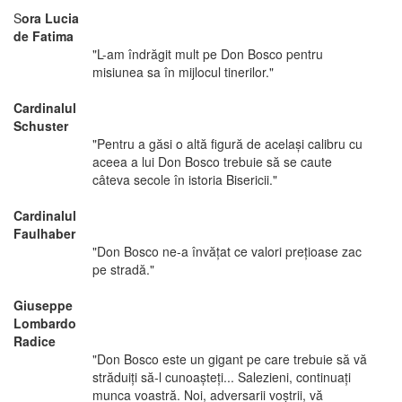
S
ora Lucia
de Fatima
"L-am îndrăgit mult pe Don Bosco pentru
misiunea sa în mijlocul tinerilor."
Cardinalul
Schuster
"Pentru a găsi o altă figură de acelaşi calibru cu
aceea a lui Don Bosco trebuie să se caute
câteva secole în istoria Bisericii."
Cardinalul
Faulhaber
"Don Bosco ne-a învăţat ce valori preţioase zac
pe stradă."
Giuseppe
Lombardo
Radice
"Don Bosco este un gigant pe care trebuie să vă
străduiţi să-l cunoaşteţi... Salezieni, continuaţi
munca voastră. Noi, adversarii voştrii, vă