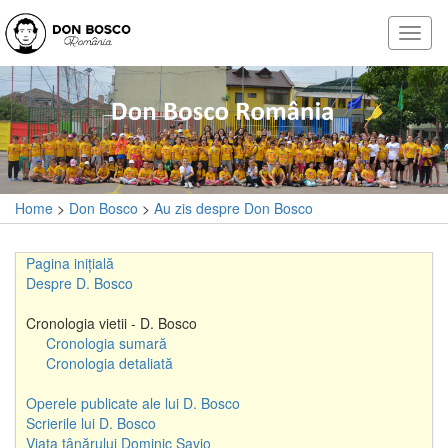
Home
>
Don Bosco
>
Au zis despre Don Bosco
Pagina inițială
Despre D. Bosco
Cronologia vietii - D. Bosco
Cronologia sumară
Cronologia detaliată
Operele publicate ale lui D. Bosco
Scrierile lui D. Bosco
Viața tânărului Dominic Savio