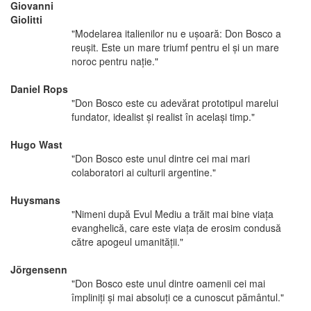
Giovanni
Giolitti
"Modelarea italienilor nu e uşoară: Don Bosco a
reuşit. Este un mare triumf pentru el şi un mare
noroc pentru naţie."
Daniel Rops
"Don Bosco este cu adevărat prototipul marelui
fundator, idealist şi realist în acelaşi timp."
Hugo Wast
"Don Bosco este unul dintre cei mai mari
colaboratori ai culturii argentine."
Huysmans
"Nimeni după Evul Mediu a trăit mai bine viaţa
evanghelică, care este viaţa de erosim condusă
către apogeul umanităţii."
Jörgensenn
"Don Bosco este unul dintre oamenii cei mai
împliniţi şi mai absoluţi ce a cunoscut pământul."