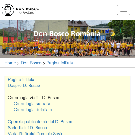
Home
>
Don Bosco
>
Pagina initiala
Pagina inițială
Despre D. Bosco
Cronologia vietii - D. Bosco
Cronologia sumară
Cronologia detaliată
Operele publicate ale lui D. Bosco
Scrierile lui D. Bosco
Viața tânărului Dominic Savio