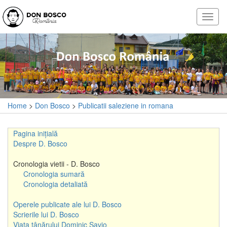
Home
>
Don Bosco
>
Publicatii saleziene in romana
Pagina inițială
Despre D. Bosco
Cronologia vietii - D. Bosco
Cronologia sumară
Cronologia detaliată
Operele publicate ale lui D. Bosco
Scrierile lui D. Bosco
Viața tânărului Dominic Savio