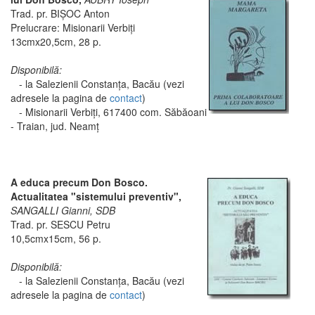
Trad. pr. BIŞOC Anton
Prelucrare: Misionarii Verbiţi
13cmx20,5cm, 28 p.
Disponibilă:
- la Salezienii Constanţa, Bacău (vezi
adresele la pagina de
contact
)
- Misionarii Verbiţi, 617400 com. Săbăoani
- Traian, jud. Neamţ
A educa precum Don Bosco.
Actualitatea "sistemului preventiv",
SANGALLI Gianni, SDB
Trad. pr. SESCU Petru
10,5cmx15cm, 56 p.
Disponibilă:
- la Salezienii Constanţa, Bacău (vezi
adresele la pagina de
contact
)