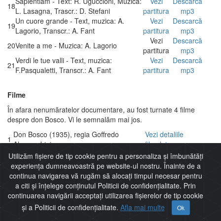
Sapientiam - Text: R. Uguccioni, Muzica:
Vezi
Descarcă
18
L. Lasagna, Trascr.: D. Stefani
partitura
mp3
Un cuore grande - Text, muzica: A.
Vezi
Descarcă
19
Lagorio, Transcr.: A. Fant
partitura
mp3
Vezi
Descarcă
20
Venite a me - Muzica: A. Lagorio
partitura
mp3
Verdi le tue valli - Text, muzica:
Vezi
Descarcă
21
F.Pasqualetti, Transcr.: A. Fant
partitura
mp3
Filme
În afara nenumăratelor documentare, au fost turnate 4 filme
despre don Bosco. Vi le semnalăm mai jos.
Don Bosco (1935), regia Goffredo
Vezi detaliile
1
Alessandrini
filmului
Vezi detaliile
Utilizăm fișiere de tip cookie pentru a personaliza și îmbunătăți
2
Don Bosco (1961), regia Jesús Valero
filmului
experiența dumneavoastră pe website-ul nostru. Înainte de a
Don Bosco (1988), regia Leandro
Vezi detaliile
continua navigarea vă rugăm să alocați timpul necesar pentru
3
Castellani
filmului
a citi și înțelege conținutul Politicii de confidențialitate. Prin
Don Bosco (2004) (film TV), regia
Vezi detaliile
continuarea navigării acceptați utilizarea fișierelor de tip cookie
4
Lodovico Gasparini
filmului
și a Politicii de confidențialitate.
Afla mai multe
Ok
Harta Site
Politică de confidențialitate
Nr vizitatori:
1217583