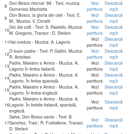
Don Bosco ritorna! '88 - Text, muzica:
Vezi
Descarcă
8
Domenico Machetta
partitura
mp3
Don Bosco, la gloria dei cieli - Text: E.
Vezi
Descarcă
9
M., Muzica: V. Cimatti
partitura
mp3
Giù dai colli - Text: S. Rastello, Muzica:
Vezi
Descarcă
10
M. Gregorio, Transcr.: D. Stefani
partitura
mp3
Vezi
Descarcă
11
Hai creduto - Muzica: A. Lagorio
partitura
mp3
O buon padre - Text: P. Gallini, Muzica:
Vezi
Descarcă
12
R. Antolisei
partitura
mp3
Padre, Maestro e Amico - Muzica: A.
Vezi
Descarcă
13
Lagorio În limba italiană.
partitura
mp3
Padre, Maestro e Amico - Muzica: A.
Vezi
Descarcă
14
Lagorio. În limba spaniolă.
partitura
mp3
Padre, Maestro e Amico - Muzica: A.
Vezi
Descarcă
15
Lagorio. În limba engleză.
partitura
mp3
Padre, Maestro e Amico - Muzica: A.
Vezi
Descarcă
16
Lagorio. În limbile italiană, spaniolă,
partitura
mp3
engleză.
Salve, Don Bosco santo - Text: B.
Vezi
Descarcă
17
Sanchez, Trad.: R. Frattallone, Transcr.
partitura
mp3
D. Stefani