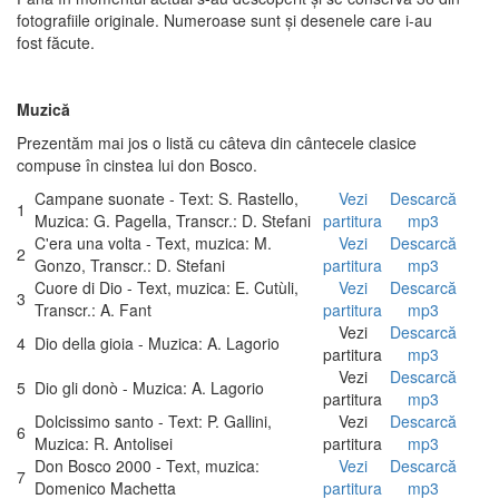
fotografiile originale. Numeroase sunt şi desenele care i-au
fost făcute.
Muzică
Prezentăm mai jos o listă cu câteva din cântecele clasice
compuse în cinstea lui don Bosco.
Campane suonate - Text: S. Rastello,
Vezi
Descarcă
1
Muzica: G. Pagella, Transcr.: D. Stefani
partitura
mp3
C'era una volta - Text, muzica: M.
Vezi
Descarcă
2
Gonzo, Transcr.: D. Stefani
partitura
mp3
Cuore di Dio - Text, muzica: E. Cutùli,
Vezi
Descarcă
3
Transcr.: A. Fant
partitura
mp3
Vezi
Descarcă
4
Dio della gioia - Muzica: A. Lagorio
partitura
mp3
Vezi
Descarcă
5
Dio gli donò - Muzica: A. Lagorio
partitura
mp3
Dolcissimo santo - Text: P. Gallini,
Vezi
Descarcă
6
Muzica: R. Antolisei
partitura
mp3
Don Bosco 2000 - Text, muzica:
Vezi
Descarcă
7
Domenico Machetta
partitura
mp3