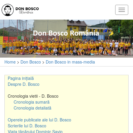
Home
>
Don Bosco
>
Don Bosco in mass-media
Pagina inițială
Despre D. Bosco
Cronologia vietii - D. Bosco
Cronologia sumară
Cronologia detaliată
Operele publicate ale lui D. Bosco
Scrierile lui D. Bosco
Viața tânărului Dominic Savio