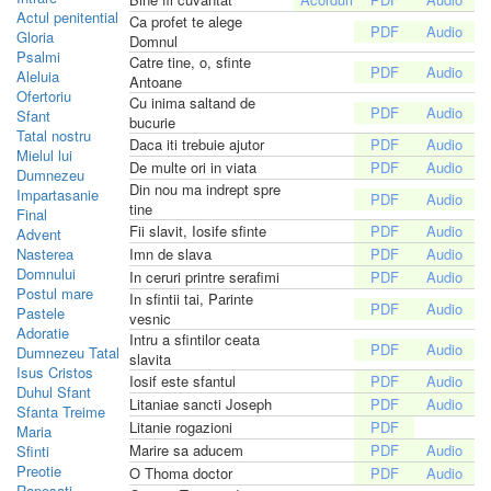
Actul penitential
Ca profet te alege
Gloria
Domnul
Psalmi
Catre tine, o, sfinte
Aleluia
Antoane
Ofertoriu
Cu inima saltand de
Sfant
bucurie
Tatal nostru
Daca iti trebuie ajutor
Mielul lui
De multe ori in viata
Dumnezeu
Din nou ma indrept spre
Impartasanie
tine
Final
Fii slavit, Iosife sfinte
Advent
Nasterea
Imn de slava
Domnului
In ceruri printre serafimi
Postul mare
In sfintii tai, Parinte
Pastele
vesnic
Adoratie
Intru a sfintilor ceata
Dumnezeu Tatal
slavita
Isus Cristos
Iosif este sfantul
Duhul Sfant
Litaniae sancti Joseph
Sfanta Treime
Litanie rogazioni
Maria
Marire sa aducem
Sfinti
Preotie
O Thoma doctor
Raposati