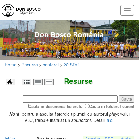
Home
>
Resurse
>
cantoral
>
22 Sfinti
Resurse
Cauta
Cauta in descrierea fisierului
Cauta in folderul curent
Notă
: pentru a asculta fișierele tip .midi cu ajutorul
player
-ului
VLC, trebuie instalat un
soundfont
. Detalii
aici
.
Intrare
Bine fii cuvantat