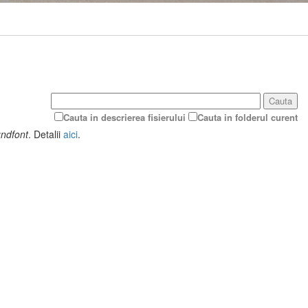
Cauta
Cauta in descrierea fisierului
Cauta in folderul curent
ndfont
. Detalii
aici
.