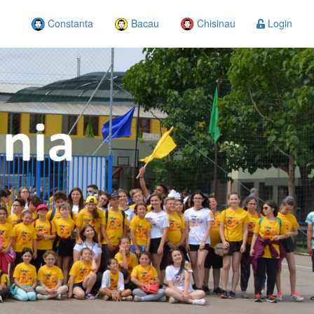
Constanta
Bacau
Chisinau
Login