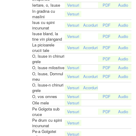
Iertare, o, Isuse
In gradina cu
maslini
Isus cu spini
incununat
Isuse bland, la
tine vin plangand
La picioarele
crucii tale
O, Isuse in chinuri
grele
O, Isuse milostive
O, Isuse, Domnul
meu
O, Isuse-n chinuri
grele
O, vos omnes
Oile mele
Pe Golgota sub
cruce
Pe drum cu spini
incununat
Pe-a Golgotei