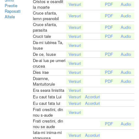
Cristos e osandit
Preotie
la moarte
Raposati
Cruce sfanta,
Altele
lemn preanobil
Cruce sfanta,
parasita
Crucii tale
Da-mi iubirea Ta,
Isuse
De ce, Isuse
De-ai lua pe umeri
crucea
Dies irae
Doamne,
Mantuitorule
Era seara linistita
Eu caut fata Lui
Eu caut fata lui
Frati crestini, din
nou s-aude
Frati crestini, din
nou se aude
Iata-mi inima-mi
strapunsa