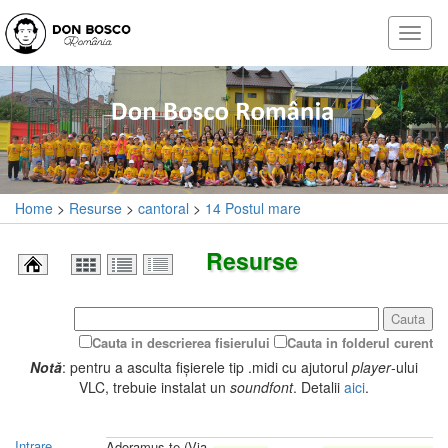
Home
>
Resurse
>
cantoral
>
14 Postul mare
Resurse
Cauta
Cauta in descrierea fisierului
Cauta in folderul curent
Notă
: pentru a asculta fișierele tip .midi cu ajutorul
player
-ului
VLC, trebuie instalat un
soundfont
. Detalii
aici
.
Intrare
Adoramus te (Via