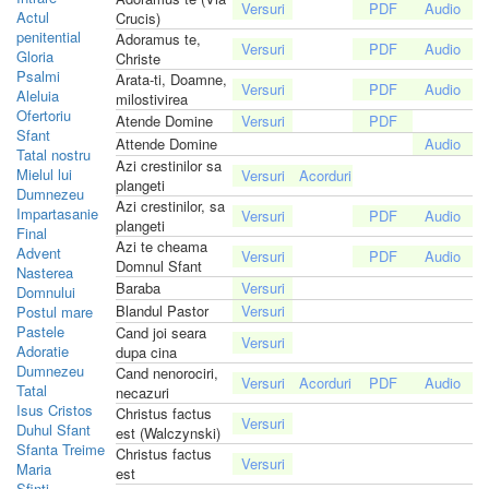
Actul
Crucis)
penitential
Adoramus te,
Gloria
Christe
Psalmi
Arata-ti, Doamne,
Aleluia
milostivirea
Ofertoriu
Atende Domine
Sfant
Attende Domine
Tatal nostru
Azi crestinilor sa
Mielul lui
plangeti
Dumnezeu
Azi crestinilor, sa
Impartasanie
plangeti
Final
Azi te cheama
Advent
Domnul Sfant
Nasterea
Baraba
Domnului
Blandul Pastor
Postul mare
Pastele
Cand joi seara
Adoratie
dupa cina
Dumnezeu
Cand nenorociri,
Tatal
necazuri
Isus Cristos
Christus factus
Duhul Sfant
est (Walczynski)
Sfanta Treime
Christus factus
Maria
est
Sfinti