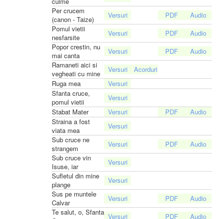
culme
Per crucem
(canon - Taize)
Pomul vietii
nesfarsite
Popor crestin, nu
mai canta
Ramaneti aici si
vegheati cu mine
Ruga mea
Sfanta cruce,
pomul vietii
Stabat Mater
Straina a fost
viata mea
Sub cruce ne
strangem
Sub cruce vin
Isuse, iar
Sufletul din mine
plange
Sus pe muntele
Calvar
Te salut, o, Sfanta