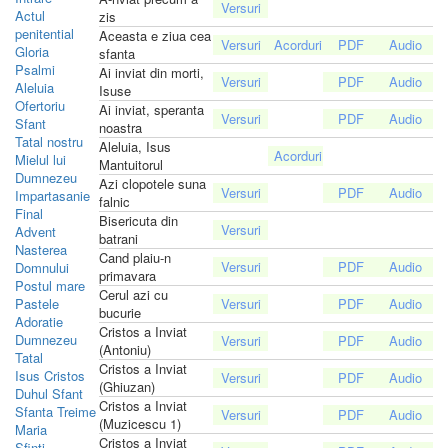
Actul
zis
penitential
Aceasta e ziua cea
Gloria
sfanta
Psalmi
Ai inviat din morti,
Aleluia
Isuse
Ofertoriu
Ai inviat, speranta
Sfant
noastra
Tatal nostru
Aleluia, Isus
Mielul lui
Mantuitorul
Dumnezeu
Azi clopotele suna
Impartasanie
falnic
Final
Bisericuta din
Advent
batrani
Nasterea
Cand plaiu-n
Domnului
primavara
Postul mare
Cerul azi cu
Pastele
bucurie
Adoratie
Cristos a Inviat
Dumnezeu
(Antoniu)
Tatal
Cristos a Inviat
Isus Cristos
(Ghiuzan)
Duhul Sfant
Cristos a Inviat
Sfanta Treime
(Muzicescu 1)
Maria
Cristos a Inviat
Sfinti