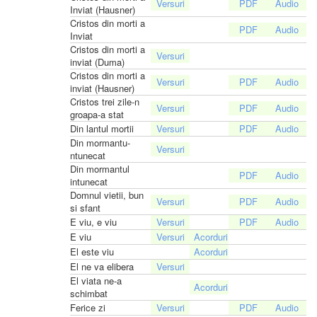
Inviat (Hausner)
Cristos din morti a
Inviat
Cristos din morti a
inviat (Duma)
Cristos din morti a
inviat (Hausner)
Cristos trei zile-n
groapa-a stat
Din lantul mortii
Din mormantu-
ntunecat
Din mormantul
intunecat
Domnul vietii, bun
si sfant
E viu, e viu
E viu
El este viu
El ne va elibera
El viata ne-a
schimbat
Ferice zi