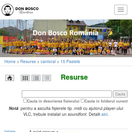
Home
>
Resurse
>
cantoral
>
15 Pastele
Resurse
Cauta
Cauta in descrierea fisierului
Cauta in folderul curent
Notă
: pentru a asculta fișierele tip .midi cu ajutorul
player
-ului
VLC, trebuie instalat un
soundfont
. Detalii
aici
.
Intrare
A-nviat precum a