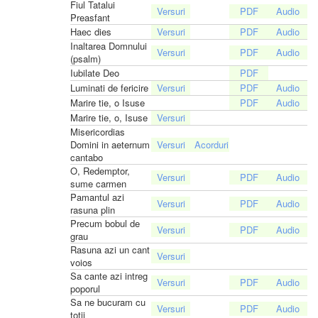
Fiul Tatalui
Preasfant
Haec dies
Inaltarea Domnului
(psalm)
Iubilate Deo
Luminati de fericire
Marire tie, o Isuse
Marire tie, o, Isuse
Misericordias
Domini in aeternum
cantabo
O, Redemptor,
sume carmen
Pamantul azi
rasuna plin
Precum bobul de
grau
Rasuna azi un cant
voios
Sa cante azi intreg
poporul
Sa ne bucuram cu
totii