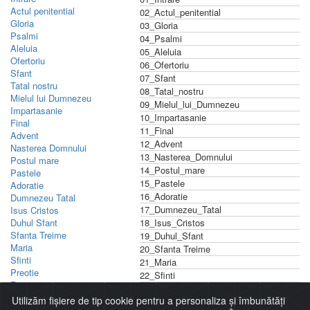
Actul penitential
02_Actul_penitential
Gloria
03_Gloria
Psalmi
04_Psalmi
Aleluia
05_Aleluia
Ofertoriu
06_Ofertoriu
Sfant
07_Sfant
Tatal nostru
08_Tatal_nostru
Mielul lui Dumnezeu
09_Mielul_lui_Dumnezeu
Impartasanie
10_Impartasanie
Final
11_Final
Advent
12_Advent
Nasterea Domnului
13_Nasterea_Domnului
Postul mare
14_Postul_mare
Pastele
15_Pastele
Adoratie
16_Adoratie
Dumnezeu Tatal
17_Dumnezeu_Tatal
Isus Cristos
Duhul Sfant
18_Isus_Cristos
Sfanta Treime
19_Duhul_Sfant
Maria
20_Sfanta Treime
Sfinti
21_Maria
Preotie
22_Sfinti
Raposati
23_Preotie
Altele
Utilizăm fișiere de tip cookie pentru a personaliza și îmbunătăți
24_Raposati