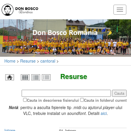
Home
>
Resurse
>
cantoral
>
Resurse
Cauta
Cauta in descrierea fisierului
Cauta in folderul curent
Notă
: pentru a asculta fișierele tip .midi cu ajutorul
player
-ului
VLC, trebuie instalat un
soundfont
. Detalii
aici
.
Intrare
01_Intrare