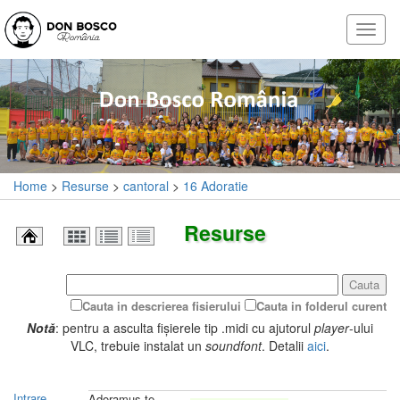
Home
>
Resurse
>
cantoral
>
16 Adoratie
Resurse
Cauta
Cauta in descrierea fisierului
Cauta in folderul curent
Notă
: pentru a asculta fișierele tip .midi cu ajutorul
player
-ului
VLC, trebuie instalat un
soundfont
. Detalii
aici
.
Intrare
Adoramus te