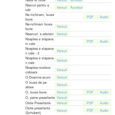
Nascut pentru a
iubi
Ne inchinam, Isuse
bune
Ne-nchinam Isuse
bune
Neamuri, s-adoram
Noaptea e stapana
in vale
Noaptea e stapana-
n vale - 2
Noaptea e stapana-
n vale
Noaptea-ncetisor
coboara
O Doamne-acum
O Isuse de pe-
altare
O, Isuse bune
O, paine preasfanta
Ostie Preasfanta
Ostie preasfanta
(Schubert)