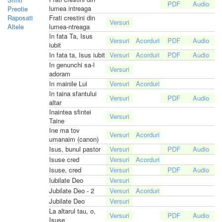
lumea intreaga
Preotie
Raposati
Frati crestini din
Altele
lumea-ntreaga
In fata Ta, Isus
iubit
In fata ta, Isus iubit
In genunchi sa-l
adoram
In mainile Lui
In taina sfantului
altar
Inaintea sfintei
Taine
Ine ma tov
umanaim (canon)
Isus, bunul pastor
Isuse cred
Isuse, cred
Iubilate Deo
Jubilate Deo - 2
Jubilate Deo
La altarul tau, o,
Isuse