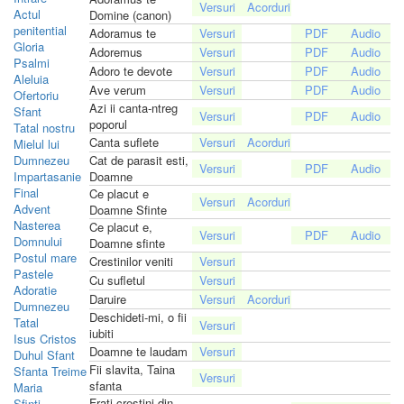
Actul
Domine (canon)
penitential
Adoramus te
Gloria
Adoremus
Psalmi
Adoro te devote
Aleluia
Ave verum
Ofertoriu
Azi ii canta-ntreg
Sfant
poporul
Tatal nostru
Canta suflete
Mielul lui
Dumnezeu
Cat de parasit esti,
Impartasanie
Doamne
Final
Ce placut e
Advent
Doamne Sfinte
Nasterea
Ce placut e,
Domnului
Doamne sfinte
Postul mare
Crestinilor veniti
Pastele
Cu sufletul
Adoratie
Daruire
Dumnezeu
Deschideti-mi, o fii
Tatal
iubiti
Isus Cristos
Doamne te laudam
Duhul Sfant
Fii slavita, Taina
Sfanta Treime
sfanta
Maria
Frati crestini din
Sfinti