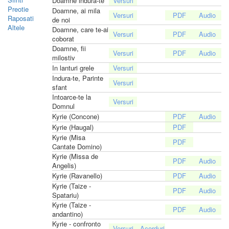
Doamne indura-te
Preotie
Doamne, ai mila
Raposati
de noi
Altele
Doamne, care te-ai
coborat
Doamne, fii
milostiv
In lanturi grele
Indura-te, Parinte
sfant
Intoarce-te la
Domnul
Kyrie (Concone)
Kyrie (Haugal)
Kyrie (Misa
Cantate Domino)
Kyrie (Missa de
Angelis)
Kyrie (Ravanello)
Kyrie (Taize -
Spatariu)
Kyrie (Taize -
andantino)
Kyrie - confronto