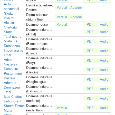
Actul
Da-mi a ta iertare,
penitential
Parinte
Gloria
Dintru-adancuri
Psalmi
strig la tine
Aleluia
Doamne Isuse
Ofertoriu
Doamne indura-te
Sfant
(Antal)
Tatal nostru
Doamne indura-te
Mielul lui
(Bisoc armoniz
Dumnezeu
Doamne indura-te
Impartasanie
(Bisoc)
Final
Doamne indura-te
Advent
(Frey)
Nasterea
Doamne indura-te
Domnului
(Herciu)
Postul mare
Doamne indura-te
Pastele
(Herghelegiu)
Adoratie
Doamne indura-te
Dumnezeu
(Patrascu)
Tatal
Doamne indura-te
Isus Cristos
(andante)
Duhul Sfant
Doamne indura-te
Sfanta Treime
(andantino)
Maria
Sfinti