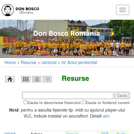
Home
>
Resurse
>
cantoral
>
02 Actul penitential
Resurse
Cauta
Cauta in descrierea fisierului
Cauta in folderul curent
Notă
: pentru a asculta fișierele tip .midi cu ajutorul
player
-ului
VLC, trebuie instalat un
soundfont
. Detalii
aici
.
Intrare
Aghios