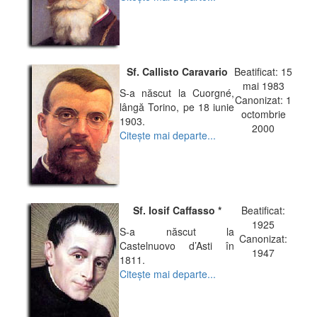
Sf. Callisto Caravario
Beatificat: 15
mai 1983
S-a născut la Cuorgné,
Canonizat: 1
lângă Torino, pe 18 iunie
octombrie
1903.
2000
Citeşte mai departe...
Sf. Iosif Caffasso *
Beatificat:
1925
S-a născut la
Canonizat:
Castelnuovo d’Asti în
1947
1811.
Citeşte mai departe...