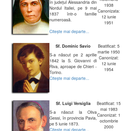
în judeţul Alessandria din
1938
Nordul Italiei, pe 9 mai
Canonizata:
1837 într-o familie
12 iunie
numeroasă.
1951
Citeşte mai departe...
Sf. Dominic Savio
Beatificat: 5
martie 1950
S-a născut pe 2 aprilie
Canonizat:
1842 la S. Giovanni di
12 iunie
Riva, aproape de Chieri -
1954
Torino.
Citeşte mai departe...
Sf. Luigi Versiglia
Beatificat: 15
mai 1983
S-a născut la Oliva
Canonizat: 1
Gessi, în provincia Pavia,
octombrie
pe 5 iunie 1873.
2000
Citeşte mai departe...