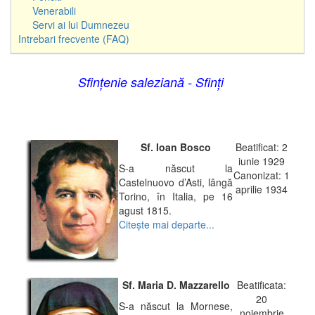
Venerabili
Servi ai lui Dumnezeu
Intrebari frecvente (FAQ)
Sfinţenie saleziană - Sfinţi
Sf. Ioan Bosco
Beatificat: 2
iunie 1929
S-a născut la
Canonizat: 1
Castelnuovo d’Asti, lângă
aprilie 1934
Torino, în Italia, pe 16
agust 1815.
Citeşte mai departe...
Sf. Maria D. Mazzarello
Beatificata:
20
S-a născut la Mornese,
noiembrie