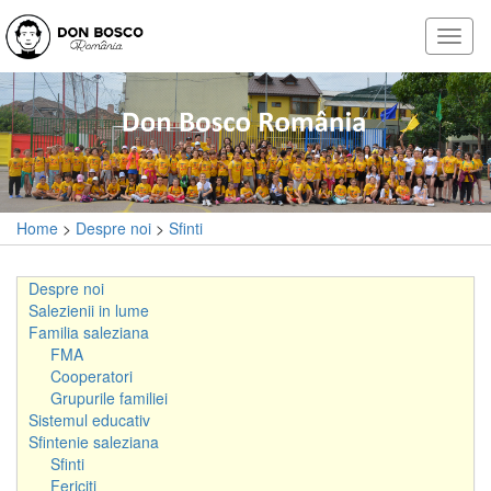
Home
>
Despre noi
>
Sfinti
Despre noi
Salezienii in lume
Familia saleziana
FMA
Cooperatori
Grupurile familiei
Sistemul educativ
Sfintenie saleziana
Sfinti
Fericiti