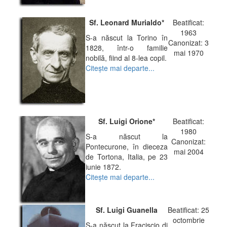
Sf. Leonard Murialdo*
Beatificat:
1963
S-a născut la Torino în
Canonizat: 3
1828, într-o familie
mai 1970
nobilă, fiind al 8-lea copil.
Citeşte mai departe...
Sf. Luigi Orione*
Beatificat:
1980
S-a născut la
Canonizat:
Pontecurone, în dieceza
mai 2004
de Tortona, Italia, pe 23
iunie 1872.
Citeşte mai departe...
Sf. Luigi Guanella
Beatificat: 25
octombrie
S-a născut la Fraciscio di