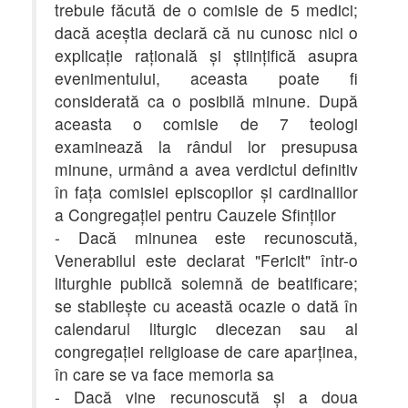
trebuie făcută de o comisie de 5 medici;
dacă aceştia declară că nu cunosc nici o
explicaţie raţională şi ştiinţifică asupra
evenimentului, aceasta poate fi
considerată ca o posibilă minune. După
aceasta o comisie de 7 teologi
examinează la rândul lor presupusa
minune, urmând a avea verdictul definitiv
în faţa comisiei episcopilor şi cardinalilor
a Congregaţiei pentru Cauzele Sfinţilor
- Dacă minunea este recunoscută,
Venerabilul este declarat "Fericit" într-o
liturghie publică solemnă de beatificare;
se stabileşte cu această ocazie o dată în
calendarul liturgic diecezan sau al
congregaţiei religioase de care aparţinea,
în care se va face memoria sa
- Dacă vine recunoscută şi a doua