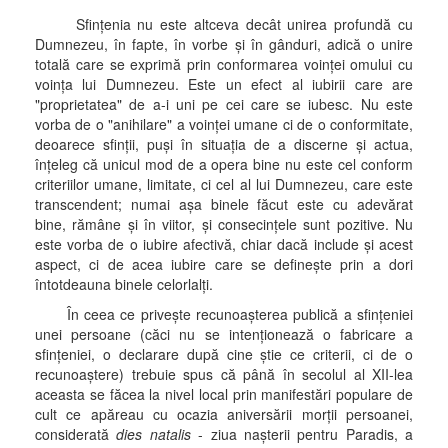
Sfinţenia nu este altceva decât unirea profundă cu
Dumnezeu, în fapte, în vorbe şi în gânduri, adică o unire
totală care se exprimă prin conformarea voinţei omului cu
voinţa lui Dumnezeu. Este un efect al iubirii care are
"proprietatea" de a-i uni pe cei care se iubesc. Nu este
vorba de o "anihilare" a voinţei umane ci de o conformitate,
deoarece sfinţii, puşi în situaţia de a discerne şi actua,
înţeleg că unicul mod de a opera bine nu este cel conform
criteriilor umane, limitate, ci cel al lui Dumnezeu, care este
transcendent; numai aşa binele făcut este cu adevărat
bine, rămâne şi în viitor, şi consecinţele sunt pozitive. Nu
este vorba de o iubire afectivă, chiar dacă include şi acest
aspect, ci de acea iubire care se defineşte prin a dori
întotdeauna binele celorlalţi.
În ceea ce priveşte recunoaşterea publică a sfinţeniei
unei persoane (căci nu se intenţionează o fabricare a
sfinţeniei, o declarare după cine ştie ce criterii, ci de o
recunoaştere) trebuie spus că până în secolul al XII-lea
aceasta se făcea la nivel local prin manifestări populare de
cult ce apăreau cu ocazia aniversării morţii persoanei,
considerată
dies natalis
- ziua naşterii pentru Paradis, a