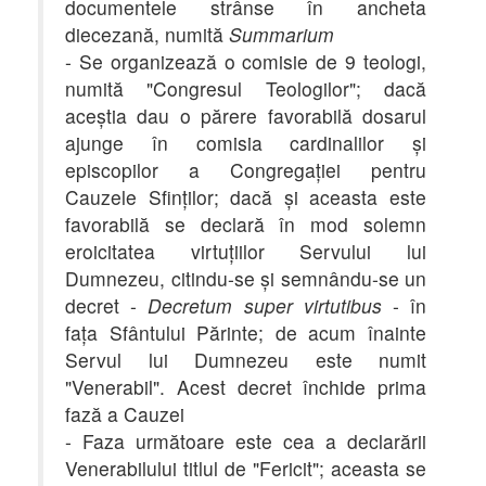
documentele strânse în ancheta
diecezană, numită
Summarium
- Se organizează o comisie de 9 teologi,
numită "Congresul Teologilor"; dacă
aceştia dau o părere favorabilă dosarul
ajunge în comisia cardinalilor şi
episcopilor a Congregaţiei pentru
Cauzele Sfinţilor; dacă şi aceasta este
favorabilă se declară în mod solemn
eroicitatea virtuţiilor Servului lui
Dumnezeu, citindu-se şi semnându-se un
decret -
Decretum super virtutibus
- în
faţa Sfântului Părinte; de acum înainte
Servul lui Dumnezeu este numit
"Venerabil". Acest decret închide prima
fază a Cauzei
- Faza următoare este cea a declarării
Venerabilului titlul de "Fericit"; aceasta se