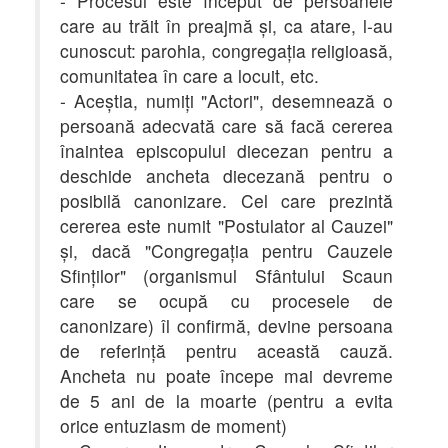
- Procesul este început de persoanele
care au trăit în preajmă şi, ca atare, l-au
cunoscut: parohia, congregaţia religioasă,
comunitatea în care a locuit, etc.
- Aceştia, numiţi "Actori", desemnează o
persoană adecvată care să facă cererea
înaintea episcopului diecezan pentru a
deschide ancheta diecezană pentru o
posibilă canonizare. Cel care prezintă
cererea este numit "Postulator al Cauzei"
şi, dacă "Congregaţia pentru Cauzele
Sfinţilor" (organismul Sfântului Scaun
care se ocupă cu procesele de
canonizare) îl confirmă, devine persoana
de referinţă pentru această cauză.
Ancheta nu poate începe mai devreme
de 5 ani de la moarte (pentru a evita
orice entuziasm de moment)