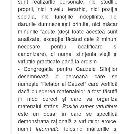
sunt realizările personale, nici studiile
proprii, nici nivelul ierarhic, nici poziţia
socială, nici funcţiile îndeplinite, nici
darurile dumnezeieşti primite, nici măcar
minunile făcute (deşi toate acestea sunt
analizate, excepţie făcând cele 2 minuni
necesare pentru beatificare şi
canonizare), ci numai sfinţenia vieţii şi
virtuţile practicate până la eroism
- Congregaţia pentru Cauzele Sfinţilor
desemnează o persoană care se
numeşte "Relator al Cauzei" care verifică
dacă culegerea materialelor a fost făcută
în mod corect şi care va organiza
materialul strâns.
Positio super virtutibus
este un dosar în care se specifică
demonstraţia raţională a virtuţiilor eroice,
numit
Informatio
folosind mărturiile şi