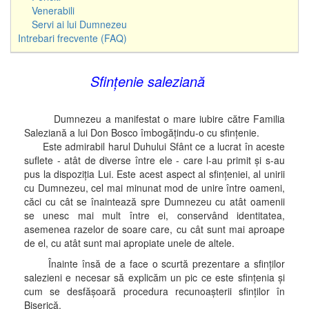
Venerabili
Servi ai lui Dumnezeu
Intrebari frecvente (FAQ)
Sfinţenie saleziană
Dumnezeu a manifestat o mare iubire către Familia
Saleziană a lui Don Bosco îmbogăţindu-o cu sfinţenie.
Este admirabil harul Duhului Sfânt ce a lucrat în aceste
suflete - atât de diverse între ele - care l-au primit şi s-au
pus la dispoziţia Lui. Este acest aspect al sfinţeniei, al unirii
cu Dumnezeu, cel mai minunat mod de unire între oameni,
căci cu cât se înaintează spre Dumnezeu cu atât oamenii
se unesc mai mult între ei, conservând identitatea,
asemenea razelor de soare care, cu cât sunt mai aproape
de el, cu atât sunt mai apropiate unele de altele.
Înainte însă de a face o scurtă prezentare a sfinţilor
salezieni e necesar să explicăm un pic ce este sfinţenia şi
cum se desfăşoară procedura recunoaşterii sfinţilor în
Biserică.