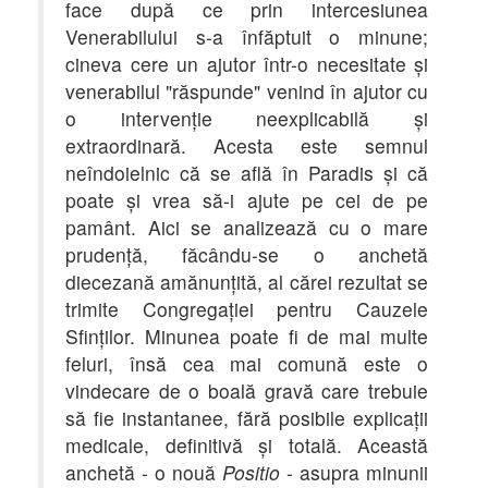
face după ce prin intercesiunea
Venerabilului s-a înfăptuit o minune;
cineva cere un ajutor într-o necesitate şi
venerabilul "răspunde" venind în ajutor cu
o intervenţie neexplicabilă şi
extraordinară. Acesta este semnul
neîndoielnic că se află în Paradis şi că
poate şi vrea să-i ajute pe cei de pe
pamânt. Aici se analizează cu o mare
prudenţă, făcându-se o anchetă
diecezană amănunţită, al cărei rezultat se
trimite Congregaţiei pentru Cauzele
Sfinţilor. Minunea poate fi de mai multe
feluri, însă cea mai comună este o
vindecare de o boală gravă care trebuie
să fie instantanee, fără posibile explicaţii
medicale, definitivă şi totală. Această
anchetă - o nouă
Positio
- asupra minunii