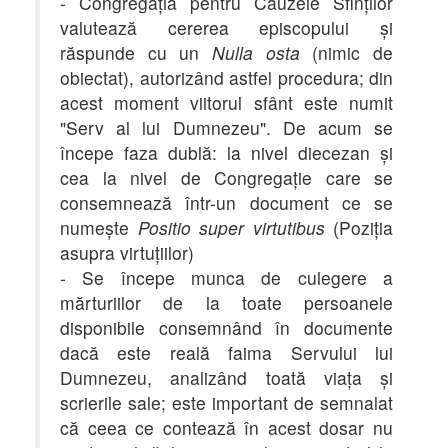
- Congregaţia pentru Cauzele Sfinţilor
valutează cererea episcopului şi
răspunde cu un
Nulla osta
(nimic de
obiectat), autorizând astfel procedura; din
acest moment viitorul sfânt este numit
"Serv al lui Dumnezeu". De acum se
începe faza dublă: la nivel diecezan şi
cea la nivel de Congregaţie care se
consemnează într-un document ce se
numeşte
Positio super virtutibus
(Poziţia
asupra virtuţiilor)
- Se începe munca de culegere a
mărturiilor de la toate persoanele
disponibile consemnând în documente
dacă este reală faima Servului lui
Dumnezeu, analizând toată viaţa şi
scrierile sale; este important de semnalat
că ceea ce contează în acest dosar nu