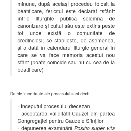
minune, după acelaşi procedeu folosit la
beatificare, fericitul este declarat "sfânt"
într-o liturghie publică solemnă de
canonizare şi cultul său este extins peste
tot unde există o comunitate de
credincioşi; se stabileşte, de asemenea,
şi o dată în calendarul liturgic general în
care se va face memoria acestui nou
sfânt (poate coincide sau nu cu cea de la
beatificare)
Datele importante ale procesului sunt deci:
- începutul procesului diecezan
- acceptarea validităţii Cauzei din partea
Congregaţiei pentru Cauzele Sfinţilor
- depunerea examinării
Positio super vita