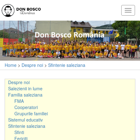
Home
>
Despre noi
>
Sfintenie saleziana
Despre noi
Salezienii in lume
Familia saleziana
FMA
Cooperatori
Grupurile familiei
Sistemul educativ
Sfintenie saleziana
Sfinti
Fericiti