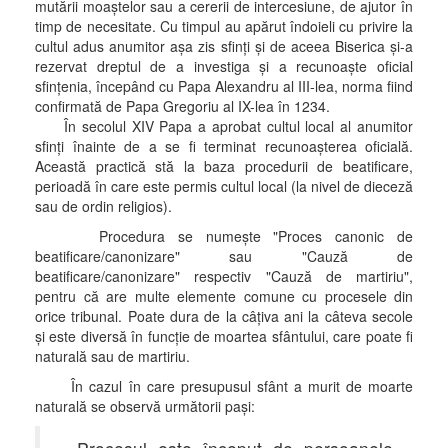
mutării moaştelor sau a cererii de intercesiune, de ajutor în
timp de necesitate. Cu timpul au apărut îndoieli cu privire la
cultul adus anumitor aşa zis sfinţi şi de aceea Biserica şi-a
rezervat dreptul de a investiga şi a recunoaşte oficial
sfinţenia, începând cu Papa Alexandru al III-lea, norma fiind
confirmată de Papa Gregoriu al IX-lea în 1234.
În secolul XIV Papa a aprobat cultul local al anumitor
sfinţi înainte de a se fi terminat recunoaşterea oficială.
Această practică stă la baza procedurii de beatificare,
perioadă în care este permis cultul local (la nivel de dieceză
sau de ordin religios).
Procedura se numeşte "Proces canonic de
beatificare/canonizare" sau "Cauză de
beatificare/canonizare" respectiv "Cauză de martiriu",
pentru că are multe elemente comune cu procesele din
orice tribunal. Poate dura de la câţiva ani la câteva secole
şi este diversă în funcţie de moartea sfântului, care poate fi
naturală sau de martiriu.
În cazul în care presupusul sfânt a murit de moarte
naturală se observă următorii paşi: