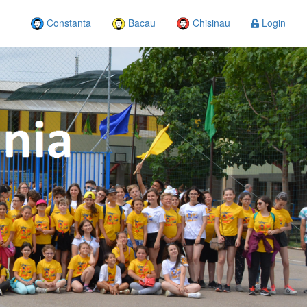
Constanta
Bacau
Chisinau
Login