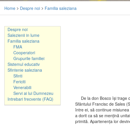
Home
>
Despre noi
>
Familia saleziana
Despre noi
Salezienii in lume
Familia saleziana
FMA
Cooperatori
Grupurile familiei
Sistemul educativ
Sfintenie saleziana
Sfinti
Fericiti
Venerabili
Servi ai lui Dumnezeu
De la don Bosco îşi trage o
Intrebari frecvente (FAQ)
Sfântului Francisc de Sales (SD
între ei, să continue misiune
a dorit ca să se menţină unitat
primită. Apartenenţa lor devi