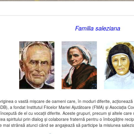
Familia saleziana
riginea o vastă mişcare de oameni care, în moduri diferite, acţionează p
B), a fondat Institutul Fiicelor Mariei Ajutătoare (FMA) şi Asociaţia Coo
a începută de el cu vocaţii diferite. Aceste grupuri, precum şi altele 
ea spiritului prin dialog şi colaborare fraternă pentru o îmbogăţire recipro
ne mai strânsă atunci când se angajează să participe la misiunea salezi