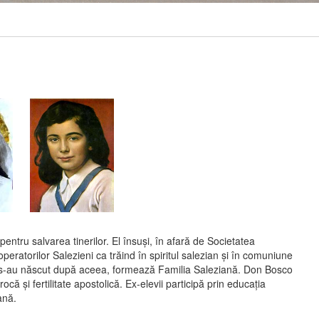
entru salvarea tinerilor. El însuşi, în afară de Societatea
peratorilor Salezieni ca trăind în spiritul salezian şi în comuniune
care s-au născut după aceea, formează Familia Saleziană. Don Bosco
că şi fertilitate apostolică. Ex-elevii participă prin educaţia
ană.