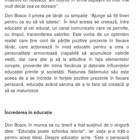
mult decât cea ce doream”.
Don Bosco îl privea pe tânăr cu simpatie: “Ajunge să fiţi tineri
pentru ca eu să vă iubesc”. În felul acesta se creează, între
educator şi cel educat, un canal comunicativ care va permite,
cu timpul, transmiterea valorilor. Este vorba de un optimism
realist care ţine cont de părţile pozitive prezente în fiecare
tânăr, care acţionează în mod educativ pentru a crea o
personalitate armonioasă (capabilă să acumuleze valorile
vieţii), dar care ştie şi să ia atitudine în faţa elementelor
corupte, provenite din inima fiecăruia şi datorate influenţelor
educaţiei primite şi societăţii. Raţiunea Sistemului său este
aceea de a se încrede în forţele pozitive prezente în fiecare
persoană, educaţia având sarcina de a le face să crească şi
să se maturizeze.
Încrederea în educaţie
Don Bosco în munca sa cu tinerii a fost susţinut de o singură
idee: “Educaţia poate schimba istoria!”, iar viaţa şi-a trăit-o
pentru acest ideal. Despre educator scria: “Este o persoană