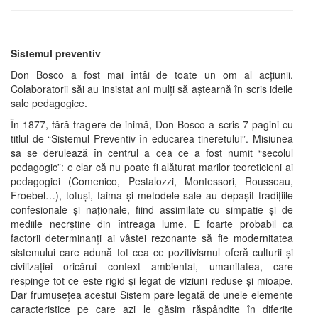
Sistemul preventiv
Don Bosco a fost mai întâi de toate un om al acţiunii.
Colaboratorii săi au insistat ani mulţi să aştearnă în scris ideile
sale pedagogice.
În 1877, fără tragere de inimă, Don Bosco a scris 7 pagini cu
titlul de “Sistemul Preventiv în educarea tineretului”. Misiunea
sa se derulează în centrul a cea ce a fost numit “secolul
pedagogic”: e clar că nu poate fi alăturat marilor teoreticieni ai
pedagogiei (Comenico, Pestalozzi, Montessori, Rousseau,
Froebel…), totuşi, faima şi metodele sale au depaşit tradiţiile
confesionale şi naţionale, fiind assimilate cu simpatie şi de
mediile necrştine din întreaga lume. E foarte probabil ca
factorii determinanţi ai vâstei rezonante să fie modernitatea
sistemului care adună tot cea ce pozitivismul oferă culturii şi
civilizaţiei oricărui context ambiental, umanitatea, care
respinge tot ce este rigid şi legat de viziuni reduse şi mioape.
Dar frumuseţea acestui Sistem pare legată de unele elemente
caracteristice pe care azi le găsim răspândite în diferite