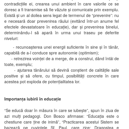
contradicţiile ei, crearea unui ambient în care valorile ce se
doresc a fi transmise să fie văzute şi comunicate prin exemplu.
Există şi un al doilea sens legat de termenul de “prevenire”: nu
e necesară doar prevenirea răului (evitând într-un anume fel
efectele devastatoare în educaţie), dar şi prevenirea binelui,
determinându-l să apară în urma unui traseu pe deferite
niveluri:
- recunoaşterea unei energii suficiente în sine şi în tânăr,
capabilă de a-l conduce spre autonomie (optimism);
- retrezirea voinţei de a merge, de a construi, dând întâi de
toate, exemplu;
- ajutarea tânărului să devină conştient de calităţile sale
positive şi să ofere, cu timpul, posibilităţi concrete în care
acestea pot exploda de potenţialitatea lor.
Importanţa iubirii în educaţie
“Se educă doar în măsura în care se iubeşte”, spun în ziua de
azi mulţi pedagogi. Don Bosco afirmase: “Educaţia este o
chestiune care ţine de inimă”, “Practicarea acestui Sistem se
bazează pe cuvintele Sf. Paul, care zice: Dragostea e