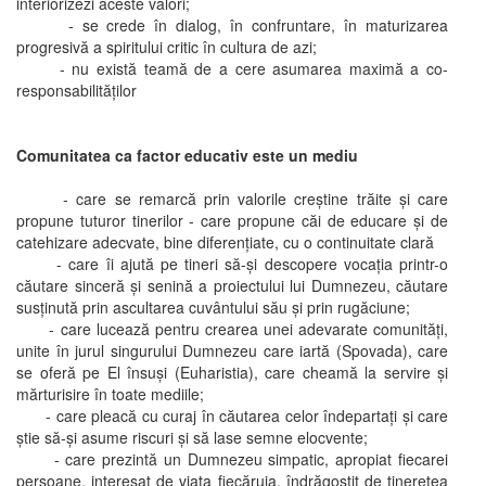
interiorizezi aceste valori;
- se crede în dialog, în confruntare, în maturizarea
progresivă a spiritului critic în cultura de azi;
- nu există teamă de a cere asumarea maximă a co-
responsabilităţilor
Comunitatea ca factor educativ este un mediu
- care se remarcă prin valorile creştine trăite şi care
propune tuturor tinerilor - care propune căi de educare şi de
catehizare adecvate, bine diferenţiate, cu o continuitate clară
- care îi ajută pe tineri să-şi descopere vocaţia printr-o
căutare sinceră şi senină a proiectului lui Dumnezeu, căutare
susţinută prin ascultarea cuvântului său şi prin rugăciune;
- care lucează pentru crearea unei adevarate comunităţi,
unite în jurul singurului Dumnezeu care iartă (Spovada), care
se oferă pe El însuşi (Euharistia), care cheamă la servire şi
mărturisire în toate mediile;
- care pleacă cu curaj în căutarea celor îndepartaţi şi care
ştie să-şi asume riscuri şi să lase semne elocvente;
- care prezintă un Dumnezeu simpatic, apropiat fiecarei
persoane, interesat de viaţa fiecăruia, îndrăgostit de tinereţea