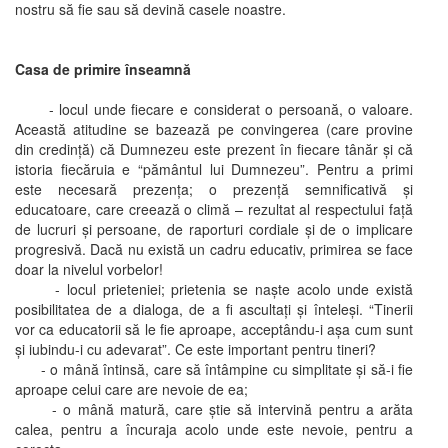
nostru să fie sau să devină casele noastre.
Casa de primire înseamnă
- locul unde fiecare e considerat o persoană, o valoare.
Această atitudine se bazează pe convingerea (care provine
din credinţă) că Dumnezeu este prezent în fiecare tânăr şi că
istoria fiecăruia e “pământul lui Dumnezeu”. Pentru a primi
este necesară prezenţa; o prezenţă semnificativă şi
educatoare, care creează o climă – rezultat al respectului faţă
de lucruri şi persoane, de raporturi cordiale şi de o implicare
progresivă. Dacă nu există un cadru educativ, primirea se face
doar la nivelul vorbelor!
- locul prieteniei; prietenia se naşte acolo unde există
posibilitatea de a dialoga, de a fi ascultaţi şi înteleşi. “Tinerii
vor ca educatorii să le fie aproape, acceptându-i aşa cum sunt
şi iubindu-i cu adevarat”. Ce este important pentru tineri?
- o mână întinsă, care să întâmpine cu simplitate şi să-i fie
aproape celui care are nevoie de ea;
- o mână matură, care ştie să intervină pentru a arăta
calea, pentru a încuraja acolo unde este nevoie, pentru a