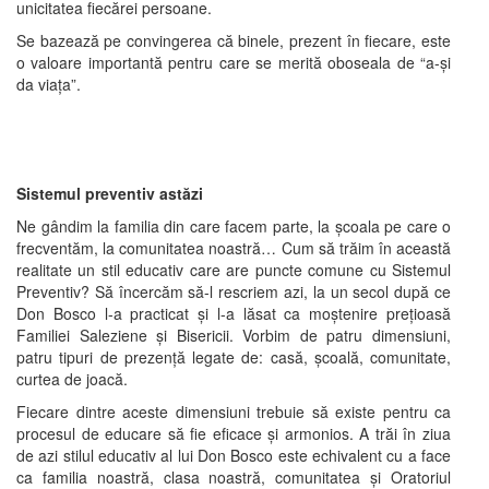
unicitatea fiecărei persoane.
Se bazează pe convingerea că binele, prezent în fiecare, este
o valoare importantă pentru care se merită oboseala de “a-şi
da viaţa”.
Sistemul preventiv astăzi
Ne gândim la familia din care facem parte, la şcoala pe care o
frecventăm, la comunitatea noastră… Cum să trăim în această
realitate un stil educativ care are puncte comune cu Sistemul
Preventiv? Să încercăm să-l rescriem azi, la un secol după ce
Don Bosco l-a practicat şi l-a lăsat ca moştenire preţioasă
Familiei Saleziene şi Bisericii. Vorbim de patru dimensiuni,
patru tipuri de prezenţă legate de: casă, şcoală, comunitate,
curtea de joacă.
Fiecare dintre aceste dimensiuni trebuie să existe pentru ca
procesul de educare să fie eficace şi armonios. A trăi în ziua
de azi stilul educativ al lui Don Bosco este echivalent cu a face
ca familia noastră, clasa noastră, comunitatea şi Oratoriul