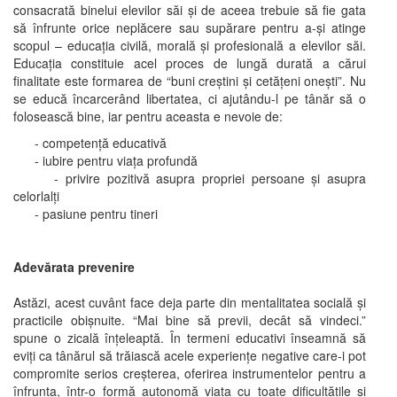
consacrată binelui elevilor săi şi de aceea trebuie să fie gata
să înfrunte orice neplăcere sau supărare pentru a-şi atinge
scopul – educaţia civilă, morală şi profesională a elevilor săi.
Educaţia constituie acel proces de lungă durată a cărui
finalitate este formarea de “buni creştini şi cetăţeni oneşti”. Nu
se educă încarcerând libertatea, ci ajutându-l pe tânăr să o
folosească bine, iar pentru aceasta e nevoie de:
- competenţă educativă
- iubire pentru viaţa profundă
- privire pozitivă asupra propriei persoane şi asupra
celorlalţi
- pasiune pentru tineri
Adevărata prevenire
Astăzi, acest cuvânt face deja parte din mentalitatea socială şi
practicile obişnuite. “Mai bine să previi, decât să vindeci.”
spune o zicală înţeleaptă. În termeni educativi înseamnă să
eviţi ca tânărul să trăiască acele experienţe negative care-i pot
compromite serios creşterea, oferirea instrumentelor pentru a
înfrunta, într-o formă autonomă viaţa cu toate dificultăţile şi