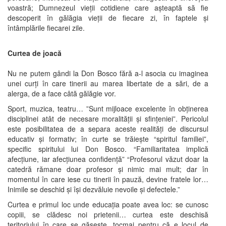
voastră; Dumnezeul vieţii cotidiene care aşteaptă să fie
descoperit în gălăgia vieţii de fiecare zi, în faptele şi
întâmplările fiecarei zile.
Curtea de joacă
Nu ne putem gândi la Don Bosco fără a-l asocia cu imaginea
unei curţi în care tinerii au marea libertate de a sări, de a
alerga, de a face câtă gălăgie vor.
Sport, muzica, teatru… ”Sunt mijloace excelente în obţinerea
disciplinei atât de necesare moralităţii şi sfinţeniei”. Pericolul
este posibilitatea de a separa aceste realităţi de discursul
educativ şi formativ; în curte se trăieşte “spiritul familiei”,
specific spiritului lui Don Bosco. “Familiaritatea implică
afecţiune, iar afecţiunea confidenţă” “Profesorul văzut doar la
catedră rămane doar profesor şi nimic mai mult; dar în
momentul în care iese cu tinerii în pauză, devine fratele lor…
Inimile se deschid şi îşi dezvăluie nevoile şi defectele.”
Curtea e primul loc unde educaţia poate avea loc: se cunosc
copiii, se clădesc noi prietenii… curtea este deschisă
teritoriului în care se găseşte, tocmai pentru că e locul de