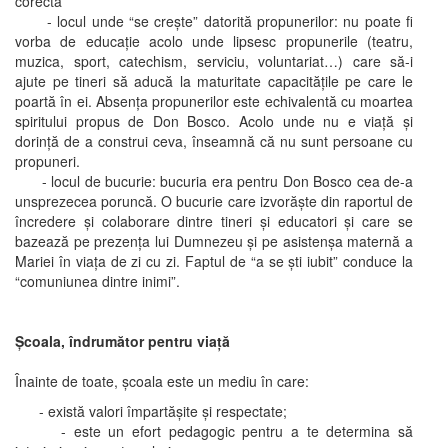
corecta
- locul unde “se creşte” datorită propunerilor: nu poate fi
vorba de educaţie acolo unde lipsesc propunerile (teatru,
muzica, sport, catechism, serviciu, voluntariat…) care să-i
ajute pe tineri să aducă la maturitate capacităţile pe care le
poartă în ei. Absenţa propunerilor este echivalentă cu moartea
spiritului propus de Don Bosco. Acolo unde nu e viaţă şi
dorinţă de a construi ceva, înseamnă că nu sunt persoane cu
propuneri.
- locul de bucurie: bucuria era pentru Don Bosco cea de-a
unsprezecea poruncă. O bucurie care izvorăşte din raportul de
încredere şi colaborare dintre tineri şi educatori şi care se
bazează pe prezenţa lui Dumnezeu şi pe asistenşa maternă a
Mariei în viaţa de zi cu zi. Faptul de “a se şti iubit” conduce la
“comuniunea dintre inimi”.
Şcoala, îndrumător pentru viaţă
Înainte de toate, şcoala este un mediu în care:
- există valori împartăşite şi respectate;
- este un efort pedagogic pentru a te determina să