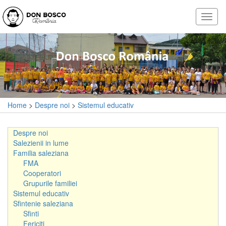
Home
>
Despre noi
>
Sistemul educativ
Despre noi
Salezienii in lume
Familia saleziana
FMA
Cooperatori
Grupurile familiei
Sistemul educativ
Sfintenie saleziana
Sfinti
Fericiti