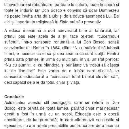
binevoitoare şi răbdătoare; ea toate le suferă, toate le speră şi
toate le îndură” iar Don Bosco e convins că doar Dumnezeu
ne poate învăţa arta de a iubi şi de a educa asemenea Lui. De
aici şi importanţa religioasă în Sistemul său preventiv.
A educa înseamnă a dori adevăratul bine al tânărului, iar
primul pas este acela de a ţi-l face prieten, “cucerindu-i
sufletul”. Într-o scrisoare renumită a lui Don Bosco, scrisă
salezienilor din Roma în 1884, citim: “Nu e suficient să iubeşti
tinerii, e necesar ca ei să-şi dea seama că sunt iubiţi". Pentru
prima dată primise, în urma cu mulţi ani, în vis, un sfat preţios:
“Nu cu pumnii, ci cu blândeţe şi bunătate va trebui să câştigi
inimile tinerilor!” Este vorba de o iubire care ştie să se
consacre: educatorul e “consacrat total binelui elevilor săi”,
deci capabil de a le da totul, chiar şi viaţa.
Concluzie
Actualitatea acestui stil pedagogic, care se referă la Don
Bosco, este privită de toată lumea, părând chiar mai necesar
decât a fost în urmă cu un secol. Educaţia este o operă
obositoare, de lungă durată, în care alternează succesele şi
eşecurile; nu are reţete prestabilite pentru că are de-a face cu