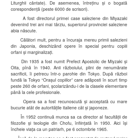
Liturghii cântate). De asemenea, întreţinu şi o bogată
corespondenţă (peste 6000 de scrisori).
A fost directorul primei case saleziene din Miyazaki
devenind trei ani mai târziu, superiorul provinciei saleziene
abia născute.
Călători mult, pentru a încuraja mereu primii salezieni
din Japonia, deschizând opere în special pentru copiii
orfani şi marginalizaţi.
Din 1935 a fost numit Prefect Apostolic de Miyzaki şi
Oita, pînă în 1940. Anii războiului, plini de nenumărate
sacrificii, îi petrecu într-o parohie din Tokyo. După război
fundă la Tokyo “Oraşul copiilor” care adăposti în scurt timp
peste 260 de orfani, şcolarizându-i de la clasele elementare
până la cele profesionale.
Opera sa a fost recunoscută şi acceptată cu mare
bucurie atât de autorităţile italiene cât şi japoneze.
În 1952 continuă munca sa ca director al facultăţii de
filozofie şi teologie din Chofu, înfiinţată în 1950. Aici îşi
încheie viaţa ca un patriarh, pe 6 octombrie 1965.