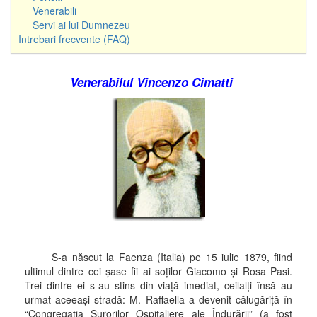
Venerabili
Servi ai lui Dumnezeu
Intrebari frecvente (FAQ)
Venerabilul Vincenzo Cimatti
S-a născut la Faenza (Italia) pe 15 iulie 1879, fiind
ultimul dintre cei şase fii ai soţilor Giacomo şi Rosa Pasi.
Trei dintre ei s-au stins din viaţă imediat, ceilalţi însă au
urmat aceeaşi stradă: M. Raffaella a devenit călugăriţă în
“Congregaţia Surorilor Ospitaliere ale Îndurării” (a fost