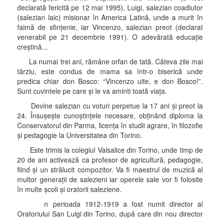
declarată fericită pe 12 mai 1995), Luigi, salezian coadiutor
(salezian laic) misionar în America Latină, unde a murit în
faimă de sfinţenie, iar Vincenzo, salezian preot (declarat
venerabil pe 21 decembrie 1991). O adevărată educaţie
creştină...
La numai trei ani, rămâne orfan de tată. Câteva zile mai
târziu, este condus de mama sa într-o biserică unde
predica chiar don Bosco: “Vincenzo uite, e don Bosco!”.
Sunt cuvintele pe care şi le va aminti toată viaţa.
Devine salezian cu voturi perpetue la 17 ani şi preot la
24. Însuşeşte cunoştinţele necesare, obţinând diploma la
Conservatorul din Parma, licenţa în studii agrare, în filozofie
şi pedagogie la Universitatea din Torino.
Este trimis la colegiul Valsalice din Torino, unde timp de
20 de ani activează ca profesor de agricultură, pedagogie,
fiind şi un strălucit compozitor. Va fi maestrul de muzică al
multor generaţii de salezieni iar operele sale vor fi folosite
în multe şcoli şi oratorii saleziene.
n perioada 1912-1919 a fost numit director al
Oratoriului San Luigi din Torino, după care din nou director