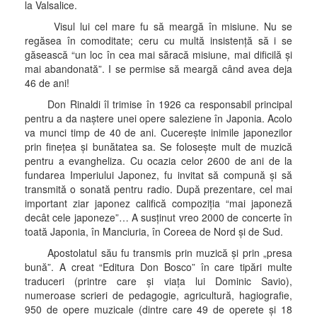
la Valsalice.
Visul lui cel mare fu să meargă în misiune. Nu se
regăsea în comoditate; ceru cu multă insistenţă să i se
găsească “un loc în cea mai săracă misiune, mai dificilă şi
mai abandonată”. I se permise să meargă când avea deja
46 de ani!
Don Rinaldi îl trimise în 1926 ca responsabil principal
pentru a da naştere unei opere saleziene în Japonia. Acolo
va munci timp de 40 de ani. Cucereşte inimile japonezilor
prin fineţea şi bunătatea sa. Se foloseşte mult de muzică
pentru a evangheliza. Cu ocazia celor 2600 de ani de la
fundarea Imperiului Japonez, fu invitat să compună şi să
transmită o sonată pentru radio. După prezentare, cel mai
important ziar japonez califică compoziţia “mai japoneză
decât cele japoneze”… A susţinut vreo 2000 de concerte în
toată Japonia, în Manciuria, în Coreea de Nord şi de Sud.
Apostolatul său fu transmis prin muzică şi prin „presa
bună”. A creat “Editura Don Bosco” în care tipări multe
traduceri (printre care şi viaţa lui Dominic Savio),
numeroase scrieri de pedagogie, agricultură, hagiografie,
950 de opere muzicale (dintre care 49 de operete şi 18