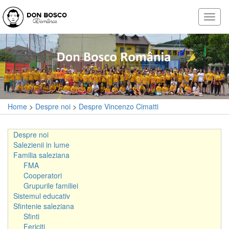
Home
>
Despre noi
>
Despre Vincenzo Cimatti
Despre noi
Salezienii in lume
Familia saleziana
FMA
Cooperatori
Grupurile familiei
Sistemul educativ
Sfintenie saleziana
Sfinti
Fericiti