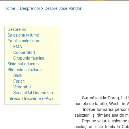
Home
>
Despre noi
>
Despre Jose Vandor
Despre noi
Salezienii in lume
Familia saleziana
FMA
Cooperatori
Grupurile familiei
Sistemul educativ
Sfintenie saleziana
Sfinti
Fericiti
Venerabili
Servi ai lui Dumnezeu
S-a născut la Dorog, în Unga
Intrebari frecvente (FAQ)
numele de familie, Wech, în V
Începe formarea personală în
salezienii şi rămâne aşa de mu
Depune voturile solemne pe 13 
acelaşi an este trimis în Cub