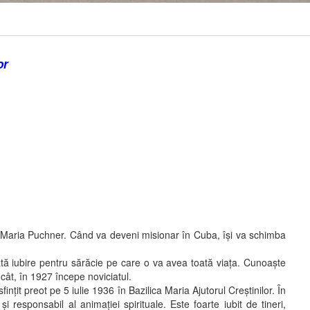
or
Maria Puchner. Când va deveni misionar în Cuba, îşi va schimba
ă iubire pentru sărăcie pe care o va avea toată viaţa. Cunoaşte
ncât, în 1927 începe noviciatul.
it preot pe 5 iulie 1936 în Bazilica Maria Ajutorul Creştinilor. În
responsabil al animaţiei spirituale. Este foarte iubit de tineri,