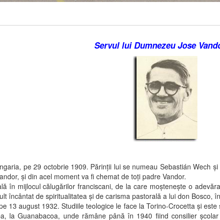
Servul lui Dumnezeu Jose Vand
ria, pe 29 octobrie 1909. Părinţii lui se numeau Sebastián Wech şi 
andor, şi din acel moment va fi chemat de toţi padre Vandor.
 mijlocul călugărilor franciscani, de la care moşteneşte o adevărat
lt încântat de spiritualitatea şi de carisma pastorală a lui don Bosco, î
august 1932. Studiile teologice le face la Torino-Crocetta şi este sfinţ
a, la Guanabacoa, unde rămâne până în 1940 fiind consilier şcolar şi 