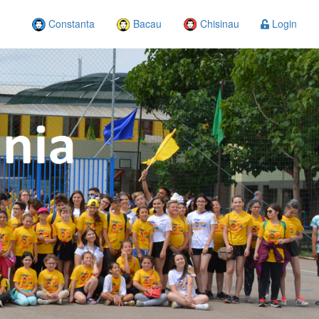
Constanta
Bacau
Chisinau
Login