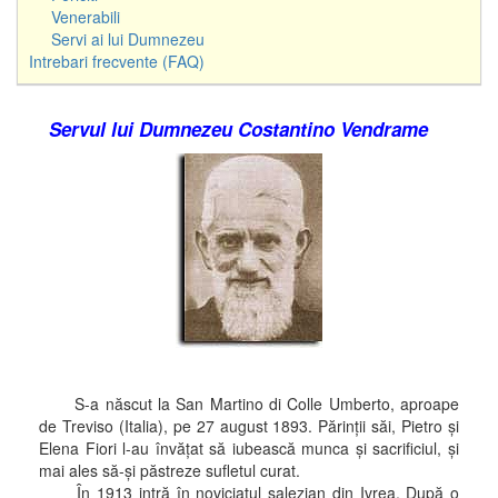
Venerabili
Servi ai lui Dumnezeu
Intrebari frecvente (FAQ)
Servul lui Dumnezeu Costantino Vendrame
S-a născut la San Martino di Colle Umberto, aproape
de Treviso (Italia), pe 27 august 1893. Părinţii săi, Pietro şi
Elena Fiori l-au învăţat să iubească munca şi sacrificiul, şi
mai ales să-şi păstreze sufletul curat.
În 1913 intră în noviciatul salezian din Ivrea. După o