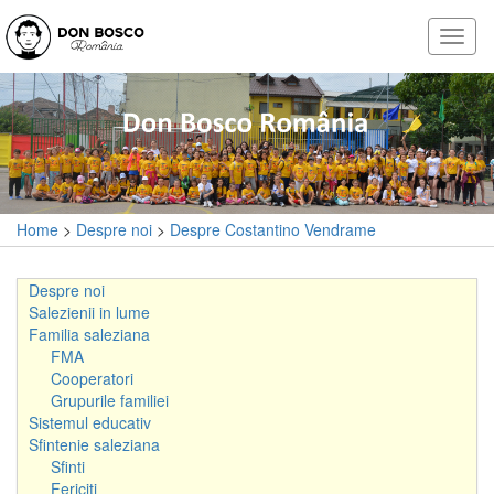
Home
>
Despre noi
>
Despre Costantino Vendrame
Despre noi
Salezienii in lume
Familia saleziana
FMA
Cooperatori
Grupurile familiei
Sistemul educativ
Sfintenie saleziana
Sfinti
Fericiti