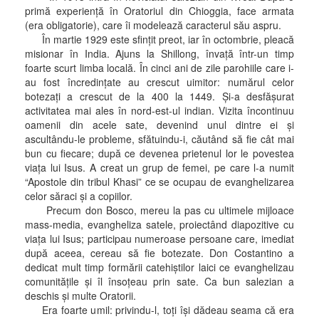
primă experienţă în Oratoriul din Chioggia, face armata
(era obligatorie), care îi modelează caracterul său aspru.
În martie 1929 este sfinţit preot, iar în octombrie, pleacă
misionar în India. Ajuns la Shillong, învaţă într-un timp
foarte scurt limba locală. În cinci ani de zile parohiile care i-
au fost încredinţate au crescut uimitor: numărul celor
botezaţi a crescut de la 400 la 1449. Şi-a desfăşurat
activitatea mai ales în nord-est-ul indian. Vizita încontinuu
oamenii din acele sate, devenind unul dintre ei şi
ascultându-le probleme, sfătuindu-i, căutând să fie cât mai
bun cu fiecare; după ce devenea prietenul lor le povestea
viaţa lui Isus. A creat un grup de femei, pe care l-a numit
“Apostole din tribul Khasi” ce se ocupau de evanghelizarea
celor săraci şi a copiilor.
Precum don Bosco, mereu la pas cu ultimele mijloace
mass-media, evangheliza satele, proiectând diapozitive cu
viaţa lui Isus; participau numeroase persoane care, imediat
după aceea, cereau să fie botezate. Don Costantino a
dedicat mult timp formării catehiştilor laici ce evanghelizau
comunităţile şi îl însoţeau prin sate. Ca bun salezian a
deschis şi multe Oratorii.
Era foarte umil: privindu-l, toţi îşi dădeau seama că era