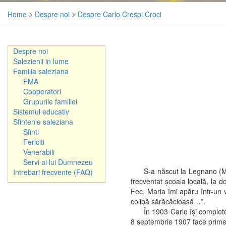
Home
>
Despre noi
>
Despre Carlo Crespi Croci
Despre noi
Salezienii in lume
Familia saleziana
FMA
Cooperatori
Grupurile familiei
Sistemul educativ
Sfintenie saleziana
Sfinti
Fericiti
Venerabili
Servi ai lui Dumnezeu
S-a născut la Legnano (Milano)
Intrebari frecvente (FAQ)
frecventat şcoala locală, la d
Fec. Maria îmi apăru într-un 
colibă sărăcăcioasă…”.
În 1903 Carlo îşi completează
8 septembrie 1907 face primele