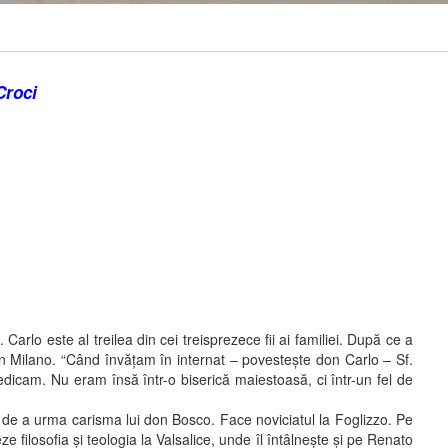
Croci
rlo este al treilea din cei treisprezece fii ai familiei. După ce a
 din Milano. “Când învăţam în internat – povesteşte don Carlo – Sf.
dicam. Nu eram însă într-o biserică maiestoasă, ci într-un fel de
 de a urma carisma lui don Bosco. Face noviciatul la Foglizzo. Pe
filosofia şi teologia la Valsalice, unde îl întâlneşte şi pe Renato