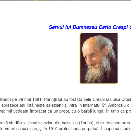
Servul lui Dumnezeu Carlo Crespi 
 pe 29 mai 1891. Părinţii lui au fost Daniele Crespi şi Luisa Croci. Ca
oisprezece ani întâlneşte salezienii şi intră în internatul Sf. Ambroziu
vis: mă vedeam îmbrăcat ca un preot, cu o barbă lungă, în timp ce pre
 studiile la liceul salezian din Valsalice (Torino), şi simte chemarea
 voturi ca salezian, şi în 1910 profesiunea perpetuă. Începe să studieze 