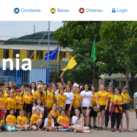
Constanta
Bacau
Chisinau
Login