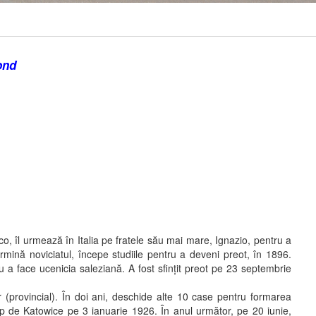
ond
, îl urmează în Italia pe fratele său mai mare, Ignazio, pentru a
rmină noviciatul, începe studiile pentru a deveni preot, în 1896.
 a face ucenicia saleziană. A fost sfinţit preot pe 23 septembrie
provincial). În doi ani, deschide alte 10 case pentru formarea
cop de Katowice pe 3 ianuarie 1926. În anul următor, pe 20 iunie,