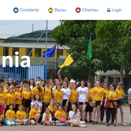
Constanta
Bacau
Chisinau
Login