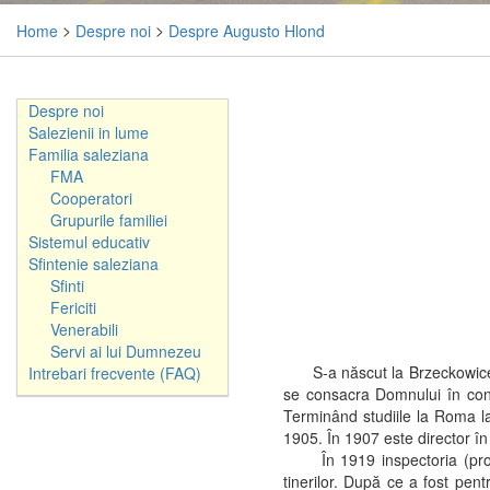
Home
>
Despre noi
>
Despre Augusto Hlond
Despre noi
Salezienii in lume
Familia saleziana
FMA
Cooperatori
Grupurile familiei
Sistemul educativ
Sfintenie saleziana
Sfinti
Fericiti
Venerabili
Servi ai lui Dumnezeu
S-a născut la Brzeckowice în 
Intrebari frecvente (FAQ)
se consacra Domnului în congr
Terminând studiile la Roma la
1905. În 1907 este director în
În 1919 inspectoria (provinc
tinerilor. După ce a fost pen