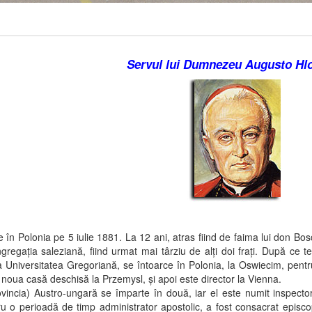
Servul lui Dumnezeu Augusto Hl
Polonia pe 5 iulie 1881. La 12 ani, atras fiind de faima lui don Bosco
egaţia saleziană, fiind urmat mai târziu de alţi doi fraţi. După ce te
 Universitatea Gregoriană, se întoarce în Polonia, la Oswiecim, pentru
 noua casă deschisă la Przemysl, şi apoi este director la Vienna.
ia) Austro-ungară se împarte în două, iar el este numit inspector (
tru o perioadă de timp administrator apostolic, a fost consacrat epis