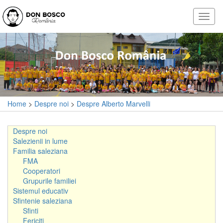
Home
>
Despre noi
>
Despre Alberto Marvelli
Despre noi
Salezienii in lume
Familia saleziana
FMA
Cooperatori
Grupurile familiei
Sistemul educativ
Sfintenie saleziana
Sfinti
Fericiti