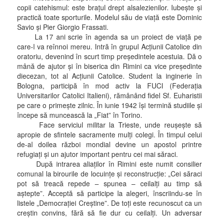
copii catehismul: este braţul drept alsalezienilor. Iubeşte şi
practică toate sporturile. Modelul său de viaţă este Dominic
Savio şi Pier Giorgio Frassati.
La 17 ani scrie în agenda sa un proiect de viaţă pe
care-l va reînnoi mereu. Intră în grupul Acţiunii Catolice din
oratoriu, devenind în scurt timp preşedintele acestuia. Dă o
mână de ajutor şi în biserica din Rimini ca vice preşedinte
diecezan, tot al Acţiunii Catolice. Student la inginerie în
Bologna, participă în mod activ la FUCI (Federaţia
Universitarilor Catolici Italieni), rămânând fidel Sf. Euharistii
pe care o primeşte zilnic. În iunie 1942 îşi termină studiile şi
începe să muncească la „Fiat” în Torino.
Face serviciul militar la Trieste, unde reuşeşte să
apropie de sfintele sacramente mulţi colegi. În timpul celui
de-al doilea război mondial devine un apostol printre
refugiaţi şi un ajutor important pentru cei mai săraci.
După intrarea aliaţilor în Rimini este numit consilier
comunal la birourile de locuinţe şi reconstrucţie: „Cei săraci
pot să treacă repede – spunea – ceilalţi au timp să
aştepte”. Acceptă să participe la alegeri, înscriindu-se în
listele „Democraţiei Creştine”. De toţi este recunoscut ca un
creştin convins, fără să fie dur cu ceilalţi. Un adversar