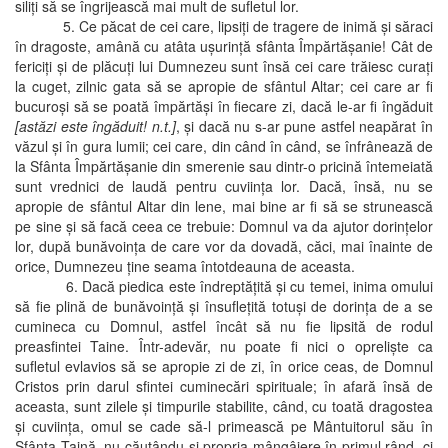
siliţi să se îngrijească mai mult de sufletul lor.
5. Ce păcat de cei care, lipsiţi de tragere de inimă şi săraci
în dragoste, amână cu atâta uşurinţă sfânta Împărtăşanie! Cât de
fericiţi şi de plăcuţi lui Dumnezeu sunt însă cei care trăiesc curaţi
la cuget, zilnic gata să se apropie de sfântul Altar; cei care ar fi
bucuroşi să se poată împărtăşi în fiecare zi, dacă le-ar fi îngăduit
[astăzi este îngăduit! n.t.]
, şi dacă nu s-ar pune astfel neapărat în
văzul şi în gura lumii; cei care, din când în când, se înfrânează de
la Sfânta Împărtăşanie din smerenie sau dintr-o pricină întemeiată
sunt vrednici de laudă pentru cuviinţa lor. Dacă, însă, nu se
apropie de sfântul Altar din lene, mai bine ar fi să se strunească
pe sine şi să facă ceea ce trebuie: Domnul va da ajutor dorinţelor
lor, după bunăvoinţa de care vor da dovadă, căci, mai înainte de
orice, Dumnezeu ţine seama întotdeauna de aceasta.
6. Dacă piedica este îndreptăţită şi cu temei, inima omului
să fie plină de bunăvoinţă şi însufleţită totuşi de dorinţa de a se
cumineca cu Domnul, astfel încât să nu fie lipsită de rodul
preasfintei Taine. Într-adevăr, nu poate fi nici o oprelişte ca
sufletul evlavios să se apropie zi de zi, în orice ceas, de Domnul
Cristos prin darul sfintei cuminecări spirituale; în afară însă de
aceasta, sunt zilele şi timpurile stabilite, când, cu toată dragostea
şi cuviinţa, omul se cade să-l primească pe Mântuitorul său în
Sfânta Taină, nu căutându-şi propria mângâiere în primul rând, ci