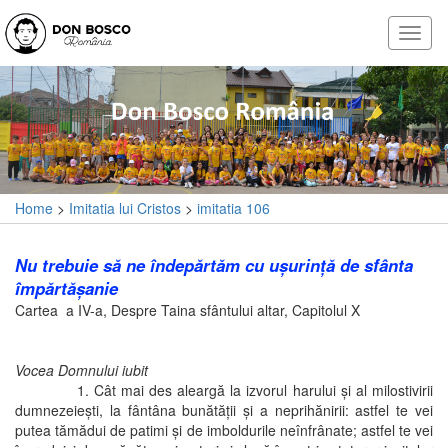
Home
>
Imitatia lui Cristos
>
imitatia 106
Nu trebuie să ne îndepărtăm cu uşurinţă de sfânta
împărtăşanie
Cartea a IV-a, Despre Taina sfântului altar, Capitolul X
Vocea Domnului iubit
1. Cât mai des aleargă la izvorul harului şi al milostivirii
dumnezeieşti, la fântâna bunătăţii şi a neprihănirii: astfel te vei
putea tămădui de patimi şi de imboldurile neînfrânate; astfel te vei