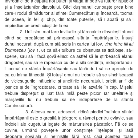
învrednici de a căpăta noi puteri şi vlagă împotriva tuturor ispitelor
şi a înşelăciunilor diavolului. Căci duşmanul cunoaşte prea bine
care-i rodul tămăduitor al sfintei Cuminecături şi încearcă, tocmai
de aceea, în fel şi chip, din toate puterile, să-i abată şi să-i
împiedice pe credincioşi de la ea.
2. Unii simt mai tare loviturile şi târcoalele diavoleşti atunci
când se pregătesc să primească sfânta Împărtăşanie. Însuşi
duhul necurat, după cum stă scris în cartea lui Iov,
vine între fiii lui
Dumnezeu
(
Iov
1, 6) ca să-i tulbure cu obişnuita sa ticăloşie, să-i
sperie, sau să-i facă şovăielnici: ca astfel să le ştirbească elanul
dragostei, sau să le răpească cu de-a sila credinţa, îndepărtându-
i tocmai de sfânta Împărtăşanie sau făcându-i să se apropie de
ea cu inima lâncedă. Şi totuşi omul nu trebuie să se sinchisească
de vicleşugurile, nălucirile şi uneltirile necuratului, oricât ar fi de
josnice şi de îngrozitoare, ci toate să i le azvârle în cap. Mişelul
trebuie dispreţuit şi luat fără milă peste picior, iar uneltirile şi
mârşăviile lui nu trebuie să ne îndepărteze de la sfânta
Cuminecătură.
3. Altceva care, adeseori, ridică piedici înaintea sfintei
Împărtăşanii este o greşită înţelegere a râvnei pentru evlavie, sau
îndoieli ale cugetului legate de mărturisirea păcatelor. Fă ce se
cuvine, urmând poveţele unor conştiinţe înţelepte, şi lasă
deoparte şovăiala şi neliniştile fără rost, căci acestea toate