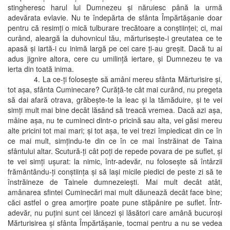
stingheresc harul lui Dumnezeu şi năruiesc până la urmă
adevărata evlavie. Nu te îndepărta de sfânta Împărtăşanie doar
pentru că resimţi o mică tulburare trecătoare a conştiinţei; ci, mai
curând, aleargă la duhovnicul tău, mărturiseşte-i greutatea ce te
apasă şi iartă-i cu inimă largă pe cei care ţi-au greşit. Dacă tu ai
adus jignire altora, cere cu umilinţă iertare, şi Dumnezeu te va
ierta din toată inima.
4. La ce-ţi foloseşte să amâni mereu sfânta Mărturisire şi,
tot aşa, sfânta Cuminecare? Curăţă-te cât mai curând, nu pregeta
să dai afară otrava, grăbeşte-te la leac şi la tămăduire, şi te vei
simţi mult mai bine decât lăsând să treacă vremea. Dacă azi aşa,
mâine aşa, nu te cumineci dintr-o pricină sau alta, vei găsi mereu
alte pricini tot mai mari; şi tot aşa, te vei trezi împiedicat din ce în
ce mai mult, simţindu-te din ce în ce mai înstrăinat de Taina
sfântului altar. Scutură-ţi cât poţi de repede povara de pe suflet, şi
te vei simţi uşurat: la nimic, într-adevăr, nu foloseşte să întârzii
frământându-ţi conştiinţa şi să laşi micile piedici de peste zi să te
înstrăineze de Tainele dumnezeieşti. Mai mult decât atât,
amânarea sfintei Cuminecări mai mult dăunează decât face bine;
căci astfel o grea amorţire poate pune stăpânire pe suflet. Într-
adevăr, nu puţini sunt cei lâncezi şi lăsători care amână bucuroşi
Mărturisirea şi sfânta Împărtăşanie, tocmai pentru a nu se vedea