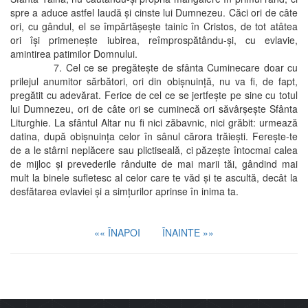
spre a aduce astfel laudă şi cinste lui Dumnezeu. Căci ori de câte
ori, cu gândul, el se împărtăşeşte tainic în Cristos, de tot atâtea
ori îşi primeneşte iubirea, reîmprospătându-şi, cu evlavie,
amintirea patimilor Domnului.
7. Cel ce se pregăteşte de sfânta Cuminecare doar cu
prilejul anumitor sărbători, ori din obişnuinţă, nu va fi, de fapt,
pregătit cu adevărat. Ferice de cel ce se jertfeşte pe sine cu totul
lui Dumnezeu, ori de câte ori se cuminecă ori săvârşeşte Sfânta
Liturghie. La sfântul Altar nu fi nici zăbavnic, nici grăbit: urmează
datina, după obişnuinţa celor în sânul cărora trăieşti. Fereşte-te
de a le stârni neplăcere sau plictiseală, ci păzeşte întocmai calea
de mijloc şi prevederile rânduite de mai marii tăi, gândind mai
mult la binele sufletesc al celor care te văd şi te ascultă, decât la
desfătarea evlaviei şi a simţurilor aprinse în inima ta.
«« ÎNAPOI
ÎNAINTE »»