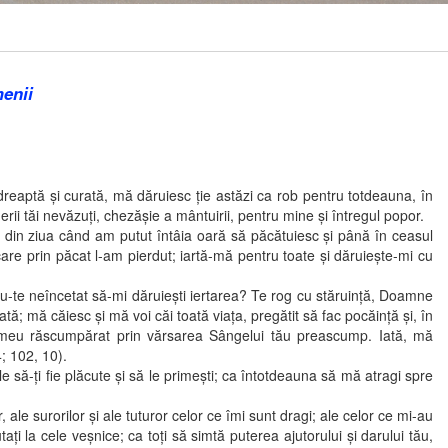
menii
aptă şi curată, mă dăruiesc ţie astăzi ca rob pentru totdeauna, în
ii tăi nevăzuţi, chezăşie a mântuirii, pentru mine şi întregul popor.
din ziua când am putut întâia oară să păcătuiesc şi până în ceasul
 care prin păcat l-am pierdut; iartă-mă pentru toate şi dăruieşte-mi cu
te neîncetat să-mi dăruieşti iertarea? Te rog cu stăruinţă, Doamne
 mă căiesc şi mă voi căi toată viaţa, pregătit să fac pocăinţă şi, în
tul meu răscumpărat prin vărsarea Sângelui tău preascump. Iată, mă
; 102, 10).
 să-ţi fie plăcute şi să le primeşti; ca întotdeauna să mă atragi spre
 ale surorilor şi ale tuturor celor ce îmi sunt dragi; ale celor ce mi-au
taţi la cele veşnice; ca toţi să simtă puterea ajutorului şi darului tău,