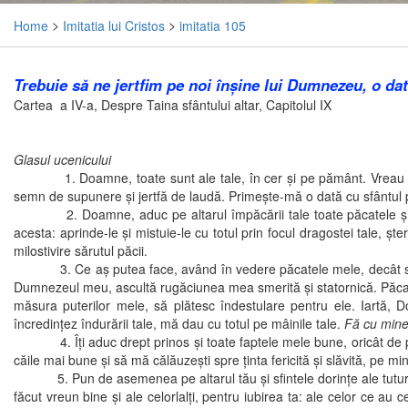
Home
>
Imitatia lui Cristos
>
imitatia 105
Trebuie să ne jertfim pe noi înşine lui Dumnezeu, o dat
Cartea a IV-a, Despre Taina sfântului altar, Capitolul IX
Glasul ucenicului
1. Doamne, toate sunt ale tale, în cer şi pe pământ. Vreau să mă 
semn de supunere şi jertfă de laudă. Primeşte-mă o dată cu sfântul pr
2. Doamne, aduc pe altarul împăcării tale toate păcatele şi greşe
acesta: aprinde-le şi mistuie-le cu totul prin focul dragostei tale, ş
milostivire sărutul păcii.
3. Ce aş putea face, având în vedere păcatele mele, decât să le m
Dumnezeul meu, ascultă rugăciunea mea smerită şi statornică. Păcatel
măsura puterilor mele, să plătesc îndestulare pentru ele. Iartă, 
încredinţez îndurării tale, mă dau cu totul pe mâinile tale.
Fă cu mine
4. Îţi aduc drept prinos şi toate faptele mele bune, oricât de puţine
căile mai bune şi să mă călăuzeşti spre ţinta fericită şi slăvită, pe m
5. Pun de asemenea pe altarul tău şi sfintele dorinţe ale tuturor credin
făcut vreun bine şi ale celorlalţi, pentru iubirea ta: ale celor ce au c