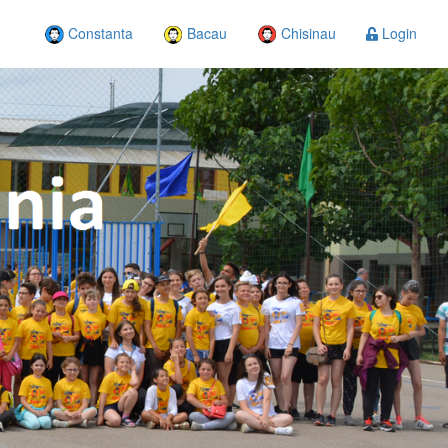
Constanta
Bacau
Chisinau
Login