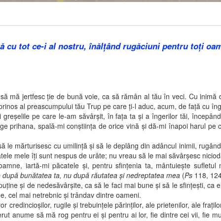
ă cu tot ce-i al nostru, înălţând rugăciuni pentru toţi oa
jertfesc ţie de bună voie, ca să rămân al tău în veci. Cu inimă dre
inos al preascumpului tău Trup pe care ţi-l aduc, acum, de faţă cu înger
lile pe care le-am săvârşit, în faţa ta şi a îngerilor tăi, începând 
terge prihana, spală-mi conştiinţa de orice vină şi dă-mi înapoi harul pe
ărturisesc cu umilinţă şi să le deplâng din adâncul inimii, rugându-
e mele îţi sunt nespus de urâte; nu vreau să le mai săvârşesc niciodată;
Doamne, iartă-mi păcatele şi, pentru sfinţenia ta, mântuieşte sufle
 după bunătatea ta, nu după răutatea şi nedreptatea mea
(
Ps
118, 124
 şi de nedesăvârşite, ca să le faci mai bune şi să le sfinţeşti, ca ele
ine, cel mai netrebnic şi trândav dintre oameni.
cioşilor, rugile şi trebuinţele părinţilor, ale prietenilor, ale fraţilor,
erut anume să mă rog pentru ei şi pentru ai lor, fie dintre cei vii, fie mu