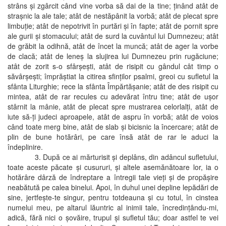
strâns şi zgârcit când vine vorba să dai de la tine; ţinând atât de
straşnic la ale tale; atât de nestăpânit la vorbă; atât de plecat spre
limbuţie; atât de nepotrivit în purtări şi în fapte; atât de pornit spre
ale gurii şi stomacului; atât de surd la cuvântul lui Dumnezeu; atât
de grăbit la odihnă, atât de încet la muncă; atât de ager la vorbe
de clacă; atât de leneş la slujirea lui Dumnezeu prin rugăciune;
atât de zorit s-o sfârşeşti, atât de risipit cu gândul cât timp o
săvârşeşti; împrăştiat la citirea sfinţilor psalmi, greoi cu sufletul la
sfânta Liturghie; rece la sfânta Împărtăşanie; atât de des risipit cu
mintea, atât de rar recules cu adevărat întru tine; atât de uşor
stârnit la mânie, atât de plecat spre mustrarea celorlalţi, atât de
iute să-ţi judeci aproapele, atât de aspru în vorbă; atât de voios
când toate merg bine, atât de slab şi bicisnic la încercare; atât de
plin de bune hotărâri, pe care însă atât de rar le aduci la
îndeplinire.
3. După ce ai mărturisit şi deplâns, din adâncul sufletului,
toate aceste păcate şi cusururi, şi altele asemănătoare lor, ia o
hotărâre dârză de îndreptare a întregii tale vieţi şi de propăşire
neabătută pe calea binelui. Apoi, în duhul unei depline lepădări de
sine, jertfeşte-te singur, pentru totdeauna şi cu totul, în cinstea
numelui meu, pe altarul lăuntric al inimii tale, încredinţându-mi,
adică, fără nici o şovăire, trupul şi sufletul tău; doar astfel te vei