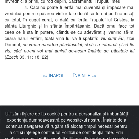
învrednici a primi, cu rod deplin, Sacramentul Trupului meu.
4. Căci nu poate fi jertfă mai cuvenită şi împăcare mai
vrednică pentru spălarea vinilor tale decât să te dai pe tine însuţi
cu totul, în cuget curat, o dată cu jertfa Trupului lui Cristos, la
sfânta Liturghie şi în sfânta Împărtăşanie. Dacă omul face tot
ceea ce îi stă în putere, căindu-se cu adevărat şi venind să-mi
ceară harul iertării, toată vina lui va fi spălată:
Viu sunt Eu
, zice
Domnul,
nu vreau moartea păcătosului, ci să se întoarcă şi să fie
viu; căci nu-mi voi mai aminti de-acum înainte de păcatele lui
(
Ezech
33, 11; 18, 22).
«« ÎNAPOI
ÎNAINTE »»
Imitaţia lui Cristos
Utilizăm fișiere de tip cookie pentru a personaliza și îmbunătăți
experiența dumneavoastră pe website-ul nostru. Înainte de a
continua navigarea vă rugăm să alocați timpul necesar pentru
a citi și înțelege conținutul Politicii de confidențialitate. Prin
continuarea navigării acceptați utilizarea fișierelor de tip cookie