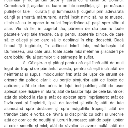
Cercetează-ţi, aşadar, cu luare aminte conştiinţa, şi - pe măsura
putinţelor tale - curăţă-ţi şi luminează-ţi cugetul prin adevărată
căinţă şi smerită mărturisire, astfel încât nimic să nu te mustre,
nimic să nu te apese în suflet împiedicându-ţi paşii spre sfântul
altar. Vie să fie, în cugetul tău, părerea de rău pentru toate
păcatele vieţii tale trecute, ca şi pentru abaterile zilnice, de care
să te căieşti şi pe care să le deplângi în chip deosebit. Dacă
timpul îţi îngăduie, în adâncul inimii tale, mărturiseşte lui
Dumnezeu, una câte una, toate acele mici metehne şi scăderi pe
care boldul rău al patimilor ţi le stârneşte în suflet.
2. Căieşte-te şi plângi pentru că eşti încă atât de mult
legat de trup şi de pământul acesta; pentru că eşti încă atât de
neînfrânat şi supus imboldurilor firii; atât de uşor de strunit de
oricare din poftele cărnii; cu porţile simţurilor atât de lipsite de
apărare; atât de des prins în laţul închipuirilor; atât de uşor
aplecat spre risipire în afară; atât de lăsător faţă de cele lăuntrice;
atât de slobod la râs şi atât de aplecat spre împrăştiere; atât de
învârtoşat şi împietrit, lipsit de lacrimi şi căinţă; atât de iute
alunecând spre delăsare şi spre măgulirile trupeşti; atât de
trândav când e vorba de râvnă şi disciplină; cu ochii şi urechile
atât de dornice de noutăţi şi lucruri frumoase; atât de puţin iubitor
al celor smerite şi mici; atât de râvnitor la avere multă; atât de