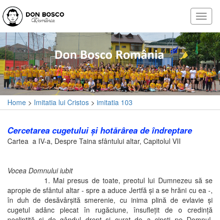
Home
>
Imitatia lui Cristos
>
imitatia 103
Cercetarea cugetului şi hotărârea de îndreptare
Cartea a IV-a, Despre Taina sfântului altar, Capitolul VII
Vocea Domnului iubit
1. Mai presus de toate, preotul lui Dumnezeu să se
apropie de sfântul altar - spre a aduce Jertfă şi a se hrăni cu ea -,
în duh de desăvârşită smerenie, cu inima plină de evlavie şi
cugetul adânc plecat în rugăciune, însufleţit de o credinţă
neclintită şi de gândul drept şi curat de a cinsti pe Domnul.