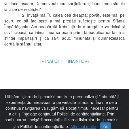
voi face, aşadar, Dumnezeul meu, sprijinitorul şi bunul meu sfetnic
la clipe de restrişte?
2. Învaţă-mă Tu calea cea dreaptă; povăţuieşte-mă, pe
scurt, ce să fac spre a mă pregăti sufleteşte pentru Sfânta
Împărtăşanie. Am neapărată trebuinţă de o pregătire vrednică şi
cuviincioasă, ca inima mea să poată primi tămăduitoarea taină a
sfintei Împărtăşiri şi ca să-ţi aduc minunata şi dumnezeiasca
Jertfă la sfântul altar.
«« ÎNAPOI
ÎNAINTE »»
Imitaţia lui Cristos
Utilizăm fișiere de tip cookie pentru a personaliza și îmbunătăți
experiența dumneavoastră pe website-ul nostru. Înainte de a
continua navigarea vă rugăm să alocați timpul necesar pentru
a citi și înțelege conținutul Politicii de confidențialitate. Prin
continuarea navigării acceptați utilizarea fișierelor de tip cookie
Thomas de Kempis
și a Politicii de confidențialitate.
Afla mai multe
Ok