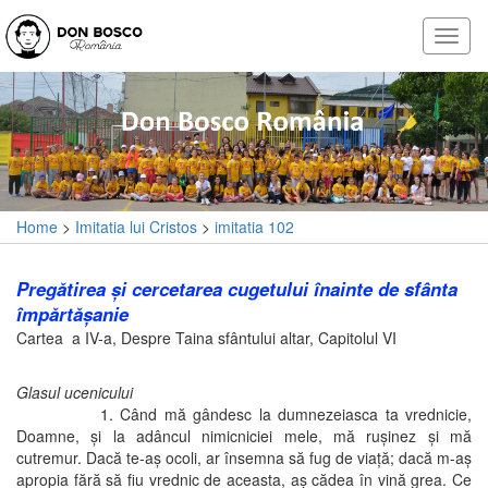
Home
>
Imitatia lui Cristos
>
imitatia 102
Pregătirea şi cercetarea cugetului înainte de sfânta
împărtăşanie
Cartea a IV-a, Despre Taina sfântului altar, Capitolul VI
Glasul ucenicului
1. Când mă gândesc la dumnezeiasca ta vrednicie,
Doamne, şi la adâncul nimicniciei mele, mă ruşinez şi mă
cutremur. Dacă te-aş ocoli, ar însemna să fug de viaţă; dacă m-aş
apropia fără să fiu vrednic de aceasta, aş cădea în vină grea. Ce