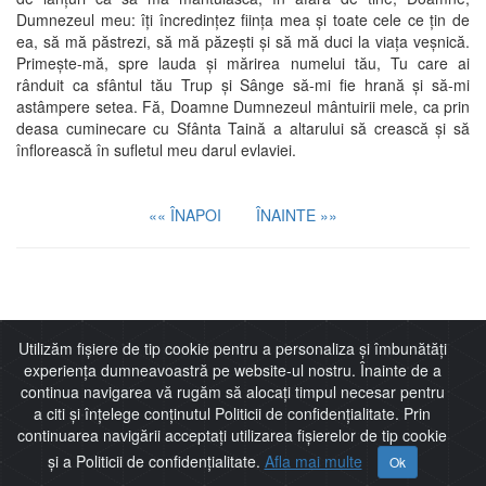
Dumnezeul meu: îţi încredinţez fiinţa mea şi toate cele ce ţin de
ea, să mă păstrezi, să mă păzeşti şi să mă duci la viaţa veşnică.
Primeşte-mă, spre lauda şi mărirea numelui tău, Tu care ai
rânduit ca sfântul tău Trup şi Sânge să-mi fie hrană şi să-mi
astâmpere setea. Fă, Doamne Dumnezeul mântuirii mele, ca prin
deasa cuminecare cu Sfânta Taină a altarului să crească şi să
înflorească în sufletul meu darul evlaviei.
«« ÎNAPOI
ÎNAINTE »»
Imitaţia lui Cristos
Utilizăm fișiere de tip cookie pentru a personaliza și îmbunătăți
experiența dumneavoastră pe website-ul nostru. Înainte de a
continua navigarea vă rugăm să alocați timpul necesar pentru
a citi și înțelege conținutul Politicii de confidențialitate. Prin
continuarea navigării acceptați utilizarea fișierelor de tip cookie
Thomas de Kempis
și a Politicii de confidențialitate.
Afla mai multe
Ok
Harta Site
Politică de confidențialitate
Nr vizitatori:
1217414