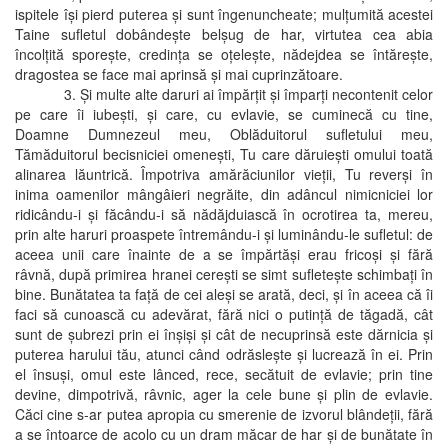
ispitele îşi pierd puterea şi sunt îngenuncheate; mulţumită acestei
Taine sufletul dobândeşte belşug de har, virtutea cea abia
încolţită sporeşte, credinţa se oţeleşte, nădejdea se întăreşte,
dragostea se face mai aprinsă şi mai cuprinzătoare.
3. Şi multe alte daruri ai împărţit şi împarţi necontenit celor
pe care îi iubeşti, şi care, cu evlavie, se cuminecă cu tine,
Doamne Dumnezeul meu, Oblăduitorul sufletului meu,
Tămăduitorul becisniciei omeneşti, Tu care dăruieşti omului toată
alinarea lăuntrică. Împotriva amărăciunilor vieţii, Tu reverşi în
inima oamenilor mângâieri negrăite, din adâncul nimicniciei lor
ridicându-i şi făcându-i să nădăjduiască în ocrotirea ta, mereu,
prin alte haruri proaspete întremându-i şi luminându-le sufletul: de
aceea unii care înainte de a se împărtăşi erau fricoşi şi fără
râvnă, după primirea hranei cereşti se simt sufleteşte schimbaţi în
bine. Bunătatea ta faţă de cei aleşi se arată, deci, şi în aceea că îi
faci să cunoască cu adevărat, fără nici o putinţă de tăgadă, cât
sunt de şubrezi prin ei înşişi şi cât de necuprinsă este dărnicia şi
puterea harului tău, atunci când odrăsleşte şi lucrează în ei. Prin
el însuşi, omul este lânced, rece, secătuit de evlavie; prin tine
devine, dimpotrivă, râvnic, ager la cele bune şi plin de evlavie.
Căci cine s-ar putea apropia cu smerenie de izvorul blândeţii, fără
a se întoarce de acolo cu un dram măcar de har şi de bunătate în