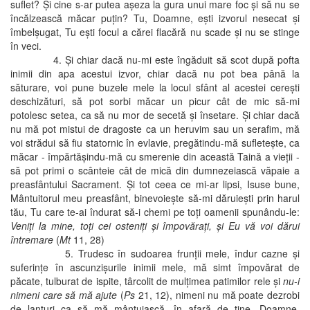
suflet? Şi cine s-ar putea aşeza la gura unui mare foc şi să nu se
încălzească măcar puţin? Tu, Doamne, eşti izvorul nesecat şi
îmbelşugat, Tu eşti focul a cărei flacără nu scade şi nu se stinge
în veci.
4. Şi chiar dacă nu-mi este îngăduit să scot după pofta
inimii din apa acestui izvor, chiar dacă nu pot bea până la
săturare, voi pune buzele mele la locul sfânt al acestei cereşti
deschizături, să pot sorbi măcar un picur cât de mic să-mi
potolesc setea, ca să nu mor de secetă şi însetare. Şi chiar dacă
nu mă pot mistui de dragoste ca un heruvim sau un serafim, mă
voi strădui să fiu statornic în evlavie, pregătindu-mă sufleteşte, ca
măcar - împărtăşindu-mă cu smerenie din această Taină a vieţii -
să pot primi o scânteie cât de mică din dumnezeiască văpaie a
preasfântului Sacrament. Şi tot ceea ce mi-ar lipsi, Isuse bune,
Mântuitorul meu preasfânt, binevoieşte să-mi dăruieşti prin harul
tău, Tu care te-ai îndurat să-i chemi pe toţi oamenii spunându-le:
Veniţi la mine, toţi cei osteniţi şi împovăraţi, şi Eu vă voi dărui
întremare
(
Mt
11, 28)
5. Trudesc în sudoarea frunţii mele, îndur cazne şi
suferinţe în ascunzişurile inimii mele, mă simt împovărat de
păcate, tulburat de ispite, târcolit de mulţimea patimilor rele şi
nu-i
nimeni care să mă ajute
(
Ps
21, 12), nimeni nu mă poate dezrobi
de lanţuri ca să mă mântuiască, în afară de tine, Doamne,