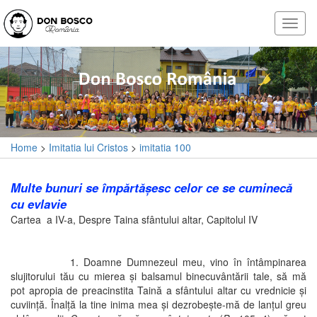
Home
>
Imitatia lui Cristos
>
imitatia 100
Multe bunuri se împărtăşesc celor ce se cuminecă
cu evlavie
Cartea a IV-a, Despre Taina sfântului altar, Capitolul IV
1. Doamne Dumnezeul meu, vino în întâmpinarea
slujitorului tău cu mierea şi balsamul binecuvântării tale, să mă
pot apropia de preacinstita Taină a sfântului altar cu vrednicie şi
cuviinţă. Înalţă la tine inima mea şi dezrobeşte-mă de lanţul greu