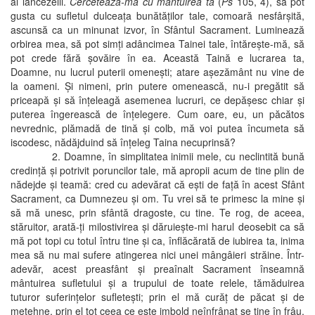
al lâncezelii.
Cercetează-mă cu mântuirea ta
(
Ps
105, 4), să pot
gusta cu sufletul dulceaţa bunătăţilor tale, comoară nesfârşită,
ascunsă ca un minunat izvor, în Sfântul Sacrament. Luminează
orbirea mea, să pot simţi adâncimea Tainei tale, întăreşte-mă, să
pot crede fără şovăire în ea. Această Taină e lucrarea ta,
Doamne, nu lucrul puterii omeneşti; atare aşezământ nu vine de
la oameni. Şi nimeni, prin putere omenească, nu-i pregătit să
priceapă şi să înţeleagă asemenea lucruri, ce depăşesc chiar şi
puterea îngerească de înţelegere. Cum oare, eu, un păcătos
nevrednic, plămadă de tină şi colb, mă voi putea încumeta să
iscodesc, nădăjduind să înţeleg Taina necuprinsă?
2. Doamne, în simplitatea inimii mele, cu neclintită bună
credinţă şi potrivit poruncilor tale, mă apropii acum de tine plin de
nădejde şi teamă: cred cu adevărat că eşti de faţă în acest Sfânt
Sacrament, ca Dumnezeu şi om. Tu vrei să te primesc la mine şi
să mă unesc, prin sfântă dragoste, cu tine. Te rog, de aceea,
stăruitor, arată-ţi milostivirea şi dăruieşte-mi harul deosebit ca să
mă pot topi cu totul întru tine şi ca, înflăcărată de iubirea ta, inima
mea să nu mai sufere atingerea nici unei mângâieri străine. Într-
adevăr, acest preasfânt şi preaînalt Sacrament înseamnă
mântuirea sufletului şi a trupului de toate relele, tămăduirea
tuturor suferinţelor sufleteşti; prin el mă curăţ de păcat şi de
metehne, prin el tot ceea ce este imbold neînfrânat se ţine în frâu,