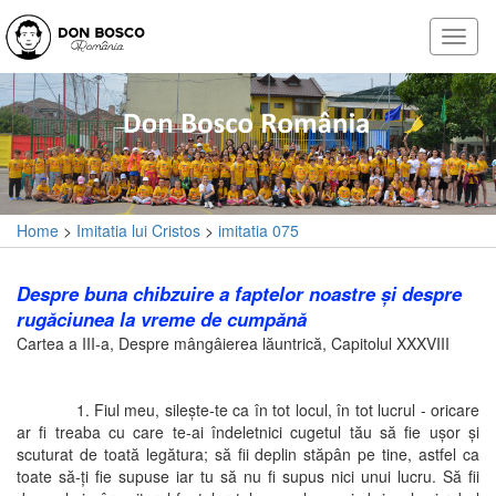
Home
>
Imitatia lui Cristos
>
imitatia 075
Despre buna chibzuire a faptelor noastre şi despre
rugăciunea la vreme de cumpănă
Cartea a III-a, Despre mângâierea lăuntrică, Capitolul XXXVIII
1. Fiul meu, sileşte-te ca în tot locul, în tot lucrul - oricare
ar fi treaba cu care te-ai îndeletnici cugetul tău să fie uşor şi
scuturat de toată legătura; să fii deplin stăpân pe tine, astfel ca
toate să-ţi fie supuse iar tu să nu fi supus nici unui lucru. Să fii