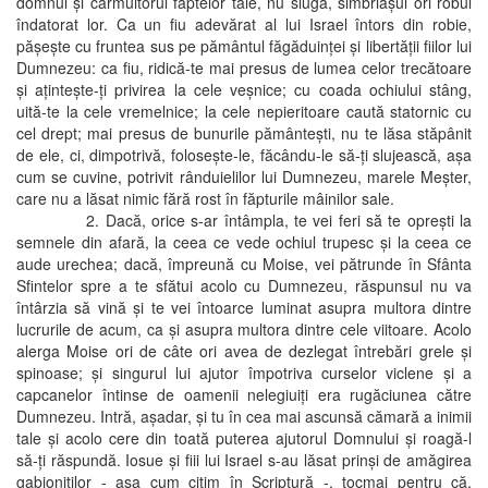
domnul şi cârmuitorul faptelor tale, nu sluga, simbriaşul ori robul
îndatorat lor. Ca un fiu adevărat al lui Israel întors din robie,
păşeşte cu fruntea sus pe pământul făgăduinţei şi libertăţii fiilor lui
Dumnezeu: ca fiu, ridică-te mai presus de lumea celor trecătoare
şi aţinteşte-ţi privirea la cele veşnice; cu coada ochiului stâng,
uită-te la cele vremelnice; la cele nepieritoare caută statornic cu
cel drept; mai presus de bunurile pământeşti, nu te lăsa stăpânit
de ele, ci, dimpotrivă, foloseşte-le, făcându-le să-ţi slujească, aşa
cum se cuvine, potrivit rânduielilor lui Dumnezeu, marele Meşter,
care nu a lăsat nimic fără rost în făpturile mâinilor sale.
2. Dacă, orice s-ar întâmpla, te vei feri să te opreşti la
semnele din afară, la ceea ce vede ochiul trupesc şi la ceea ce
aude urechea; dacă, împreună cu Moise, vei pătrunde în Sfânta
Sfintelor spre a te sfătui acolo cu Dumnezeu, răspunsul nu va
întârzia să vină şi te vei întoarce luminat asupra multora dintre
lucrurile de acum, ca şi asupra multora dintre cele viitoare. Acolo
alerga Moise ori de câte ori avea de dezlegat întrebări grele şi
spinoase; şi singurul lui ajutor împotriva curselor viclene şi a
capcanelor întinse de oamenii nelegiuiţi era rugăciunea către
Dumnezeu. Intră, aşadar, şi tu în cea mai ascunsă cămară a inimii
tale şi acolo cere din toată puterea ajutorul Domnului şi roagă-l
să-ţi răspundă. Iosue şi fiii lui Israel s-au lăsat prinşi de amăgirea
gabioniţilor - aşa cum citim în Scriptură -, tocmai pentru că,