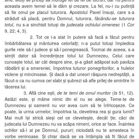
aceasta avem temei să le dăm şi crezare. La fel, nu-i cu putinţă
să fie omul pe placul tuturora. Apostolul Pavel însuşi, care s-a
străduit să placă, pentru Domnul, tuturora,
făcându-se tuturora
totul
, nu s-a sinchisit totuşi de
judecata ochiului omenesc
(1
Cor
9, 22; 4, 3).
2. Tot ce i-a stat în putere să facă a făcut pentru
îmbărbătarea şi mântuirea celorlalţi; n-a putut totuşi împiedica
gurile rele să-l judece şi să-l ponegrească. Tocmai de aceea, s-a
simţit dator să încredinţeze totul lui Dumnezeu, Celui care
cunoaşte totul, iar cât despre sine, şi-a găsit adăpost sub pavăza
răbdării şi a smereniei, împotriva tuturor ponegritorilor, a hulelor
viclene şi mincinoase. Şi dacă a dat uneori răspuns nedreptăţii, a
făcut-o ca nu cumva cei slabi şi şubrezi să afle prilej de smintire în
tăcerea lui.
3. Află cine eşti,
de te temi de omul muritor
(
Is
51, 12).
Astăzi este, şi mâine nimic din el nu se alege. Teme-te de
Dumnezeu şi oamenii nu vor avea cum să te înfricoşeze. Ce
poate, la urma urmelor, împotriva ta, clevetirea rea şi gura lumii?
Mai mult îşi strică sieşi cel ce cleveteşte, decât ţie; căci de
judecata lui Dumnezeu nu va scăpa nimeni, orice ar face. Înaintea
ochilor să-l ai pe Domnul, pururi; niciodată nu te amesteca în
vorbe veninoase. Şi chiar dacă se va întâmpla să fii făcut de