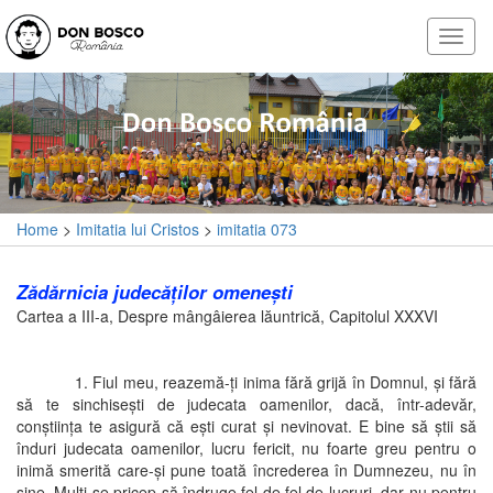
Home
>
Imitatia lui Cristos
>
imitatia 073
Zădărnicia judecăţilor omeneşti
Cartea a III-a, Despre mângâierea lăuntrică, Capitolul XXXVI
1. Fiul meu, reazemă-ţi inima fără grijă în Domnul, şi fără
să te sinchiseşti de judecata oamenilor, dacă, într-adevăr,
conştiinţa te asigură că eşti curat şi nevinovat. E bine să ştii să
înduri judecata oamenilor, lucru fericit, nu foarte greu pentru o
inimă smerită care-şi pune toată încrederea în Dumnezeu, nu în
sine. Mulţi se pricep să îndruge fel de fel de lucruri, dar nu pentru