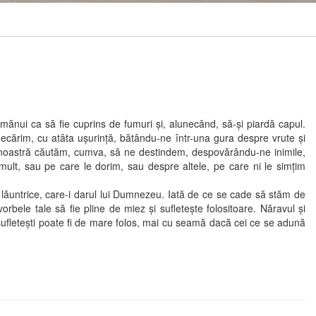
nui ca să fie cuprins de fumuri şi, alunecând, să-şi piardă capul.
ecărim, cu atâta uşurinţă, bătându-ne într-una gura despre vrute şi
a noastră căutăm, cumva, să ne destindem, despovărându-ne inimile,
ult, sau pe care le dorim, sau despre altele, pe care ni le simţim
lăuntrice, care-i darul lui Dumnezeu. Iată de ce se cade să stăm de
bele tale să fie pline de miez şi sufleteşte folositoare. Năravul şi
 sufleteşti poate fi de mare folos, mai cu seamă dacă cei ce se adună