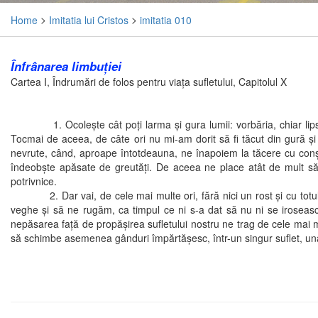
Home
>
Imitatia lui Cristos
>
imitatia 010
Înfrânarea limbuţiei
Cartea I, Îndrumări de folos pentru viaţa sufletului, Capitolul X
1. Ocoleşte cât poţi larma şi gura lumii: vorbăria, chiar lipsită
Tocmai de aceea, de câte ori nu mi-am dorit să fi tăcut din gură ş
nevrute, când, aproape întotdeauna, ne înapoiem la tăcere cu conş
îndeobşte apăsate de greutăţi. De aceea ne place atât de mult să 
potrivnice.
2. Dar vai, de cele mai multe ori, fără nici un rost şi cu totul z
veghe şi să ne rugăm, ca timpul ce ni s-a dat să nu ni se irosească
nepăsarea faţă de propăşirea sufletului nostru ne trag de cele mai m
să schimbe asemenea gânduri împărtăşesc, într-un singur suflet, un