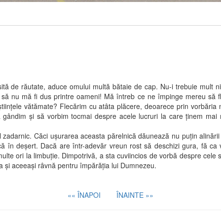
 de răutate, aduce omului multă bătaie de cap. Nu-i trebuie mult nimă
i să nu mă fi dus printre oameni! Mă întreb ce ne împinge mereu să fl
tiinţele vătămate? Flecărim cu atâta plăcere, deoarece prin vorbări
gândim şi să vorbim tocmai despre acele lucruri la care ţinem mai m
adarnic. Căci uşurarea aceasta părelnică dăunează nu puţin alinării 
 în deşert. Dacă are într-adevăr vreun rost să deschizi gura, fă ca vor
ulte ori la limbuţie. Dimpotrivă, a sta cuviincios de vorbă despre cele
a şi aceeaşi râvnă pentru împărăţia lui Dumnezeu.
«« ÎNAPOI
ÎNAINTE »»