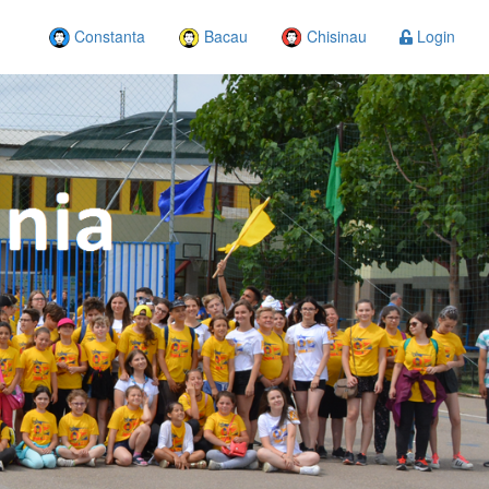
Constanta
Bacau
Chisinau
Login