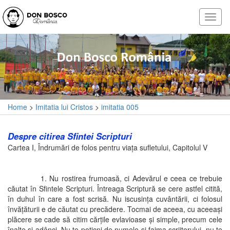
Home
>
Imitatia lui Cristos
>
imitatia 005
Despre citirea Sfintei Scripturi
Cartea I, Îndrumări de folos pentru viaţa sufletului, Capitolul V
1. Nu rostirea frumoasă, ci Adevărul e ceea ce trebuie
căutat în Sfintele Scripturi. Întreaga Scriptură se cere astfel citită,
în duhul în care a fost scrisă. Nu iscusinţa cuvântării, ci folosul
învăţăturii e de căutat cu precădere. Tocmai de aceea, cu aceeaşi
plăcere se cade să citim cărţile evlavioase şi simple, precum cele
înalte şi adânci. Nu te poticni de numele şi faima scriitorului, nu te