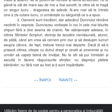
gândi la cât de mare sau de mic a fost socotit; la citire să te tragă
un singur lucru - dragostea de adevăr. N-are rost să te întrebi
cine a zis cutare lucru, ci urmăreşte cu sârguinţă ce s-a spus.
2. Oamenii sunt trecători, dar adevărul Domnului rămâne
neclintit în veşnicie. Dumnezeu vorbeşte în noi în cele mai felurite
chipuri fără a ţine seama de crainic. Ne stânjeneşte adesea, în
citirea Sfintelor Scripturi, dorinţa de iscodire nemăsurată, atunci,
de pildă, când am vrea să cernem prin ciur şi să desluşim lucruri
asupra cărora, de fapt, trebuie trecut mai departe. Dacă ţii să-ţi
priască citirea, citeşte cu duhul drept şi cinstit al smereniei şi nu
urmări să capeţi faimă de învăţat. Nu te sfii să pui întrebări şi
ascultă în tăcere răspunsurile sfinţilor: nu dispreţui pildele
bătrânilor; nu fără rost au fost şi-ţi sunt împărtăşite.
«« ÎNAPOI
ÎNAINTE »»
Imitaţia lui Cristos
Utilizăm fișiere de tip cookie pentru a personaliza și îmbunătăți