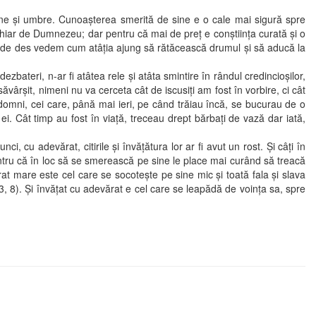
e şi umbre. Cunoaşterea smerită de sine e o cale mai sigură spre
 chiar de Dumnezeu; dar pentru că mai de preţ e conştiinţa curată şi o
tât de des vedem cum atâţia ajung să rătăcească drumul şi să aducă la
ezbateri, n-ar fi atâtea rele şi atâta smintire în rândul credincioşilor,
 săvârşit, nimeni nu va cerceta cât de iscusiţi am fost în vorbire, ci cât
 domni, cei care, până mai ieri, pe când trăiau încă, se bucurau de o
ei. Cât timp au fost în viaţă, treceau drept bărbaţi de vază dar iată,
 cu adevărat, citirile şi învăţătura lor ar fi avut un rost. Şi câţi în
entru că în loc să se smerească pe sine le place mai curând să treacă
t mare este cel care se socoteşte pe sine mic şi toată fala şi slava
3, 8). Şi învăţat cu adevărat e cel care se leapădă de voinţa sa, spre