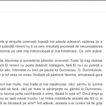
le şi simţurile omeneşti înşeală într-adevăr adeseori, vederea lor e
ul judecăţii nimeni nu-ţi va cere vreodată socoteală de necunoaşterea
e tocmai pe cele mai trebuincioase şi mai folositoare. Ca, ochi având,
e felurimea şi sumedenia părerilor omeneşti. Toate îşi trag obârşia
ră El nimeni nu poate dobândi înţelegere, fără El nu-i cu putinţă o
fletul său, întemeiat cu totul pe pacea lui Dumnezeu. O, Dumnezeule,
esc şi tot ceea ce vreau. Învăţaţii să păstreze tăcerea, amuţească gura
ri mai multe, mai înalte şi mai nepătrunse, căci, pentru el, lumina
 chemată să facă, căci pe toate le săvârşeşte cu gândul la Dumnezeu,
 tocmai pofta neînfrânată a inimii, lăsată în voia ei? Omul drept şi
 se lasă mânat încotro l-ar îmbia imboldurile stricate ale firii ci, el
 se biruiască pe sine? Într-adevăr, aceasta s-ar cuveni să fie grija