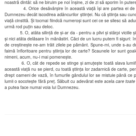
noastră dintâi: să ne biruim pe noi înşine, zi de zi să sporim în pute
4. Orice desăvârşire în această viaţă îşi are partea ei de nede
Dumnezeu decât iscodirea adâncurilor ştiinţei. Nu că ştiinţa sau cuno
viaţă cinstită. Şi tocmai fiindcă numeroşi sunt cei ce se silesc să 
urmă rod puţin sau deloc.
5. O, atâta silinţă de şi-ar da - pentru a plivi şi stârpi viciile şi a 
şi nici atâta delăsare în mănăstiri. Căci de un lucru putem fi siguri: în
de creştineşte ne-am trăit zilele pe pământ. Spune-mi, unde s-au dus
faimă înfloritoare pentru ştiinţa lor de carte? Scaunele lor sunt goa
nimeni, acum, nu-i mai pomeneşte.
6. O, cât de repede se stinge şi amuţeşte toată slava lumii! Ce bine a
această viaţă nu se pierd, cu toată ştiinţa lor zadarnică de carte, 
drept oameni de vază, în fumurile gândului lor se mistuie până ce p
lumii o socoteşte fără preţ. Săbuit cu adevărat este acela
care toate
a putea face numai voia lui Dumnezeu.