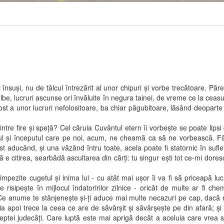
, nu de tâlcul întrezărit al unor chipuri şi vorbe trecătoare. Păreri
lbe, lucruri ascunse ori învăluite în negura tainei, de vreme ce la ceas
rost a unor lucruri nefolositoare, ba chiar păgubitoare, lăsând deopart
ire şi speţă? Cel căruia Cuvântul etern îi vorbeşte se poate lipsi d
vorul şi începutul care pe noi, acum, ne cheamă ca să ne vorbească. Fă
st aducând, şi una văzând întru toate, acela poate fi statornic în su
dă e citirea, searbădă ascultarea din cărţi: tu singur eşti tot ce-mi dor
e cugetul şi inima lui - cu atât mai uşor îi va fi să priceapă lucru
e risipeşte în mijlocul îndatoririlor zilnice - oricât de multe ar fi
 Ce anume te stânjeneşte şi-ţi aduce mai multe necazuri pe cap, dacă nu
ia apoi trece la ceea ce are de săvârşit şi săvârşeşte pe din afară; şi nu
eptei judecăţi. Care luptă este mai aprigă decât a aceluia care vrea să