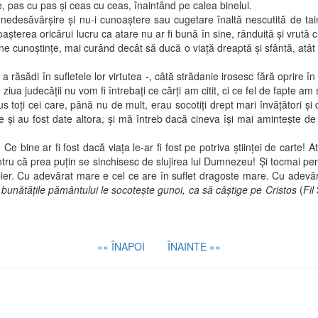
re, pas cu pas şi ceas cu ceas, înaintând pe calea binelui.
săvârşire şi nu-i cunoaştere sau cugetare înaltă nescutită de tain
aşterea oricărui lucru ca atare nu ar fi bună în sine, rânduită şi vrută
adune cunoştinţe, mai curând decât să ducă o viaţă dreaptă şi sfântă, a
răsădi în sufletele lor virtutea -, câtă strădanie irosesc fără oprire în d
 ziua judecăţii nu vom fi întrebaţi ce cărţi am citit, ci ce fel de fapte am
 toţi cei care, până nu de mult, erau socotiţi drept mari învăţători şi
le şi au fost date altora, şi mă întreb dacă cineva îşi mai aminteşte de 
r fi fost dacă viaţa le-ar fi fost pe potriva ştiinţei de carte! Atunci,
pentru că prea puţin se sinchisesc de slujirea lui Dumnezeu! Şi tocmai p
ier. Cu adevărat mare e cel ce are în suflet dragoste mare. Cu adevăra
 bunătăţile pământului le socoteşte gunoi, ca să câştige pe Cristos
(
Fil
«« ÎNAPOI
ÎNAINTE »»