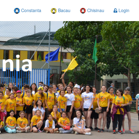
Constanta
Bacau
Chisinau
Login