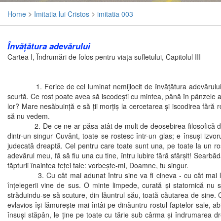
Home
>
Imitatia lui Cristos
>
imitatia 003
Învăţătura adevărului
Cartea I, Îndrumări de folos pentru viaţa sufletului, Capitolul III
1. Ferice de cel luminat nemijlocit de învăţătura adevărului însuşi
scurtă. Ce rost poate avea să iscodeşti cu mintea, până în pânzele a
lor? Mare nesăbuinţă e să ţii morţiş la cercetarea şi iscodirea fără 
să nu vedem.
2. De ce ne-ar păsa atât de mult de deosebirea filosofică dintre f
dintr-un singur Cuvânt, toate se rostesc într-un glas; e însuşi iz
judecată dreaptă. Cel pentru care toate sunt una, pe toate la un ro
adevărul meu, fă să fiu una cu tine, întru iubire fără sfârşit! Searbă
făpturii înaintea feţei tale: vorbeşte-mi, Doamne, tu singur.
3. Cu cât mai adunat întru sine va fi cineva - cu cât mai limpezit
înţelegerii vine de sus. O minte limpede, curată şi statornică nu s
străduindu-se să scuture, din lăuntrul său, toată căutarea de sine.
evlavios îşi lămureşte mai întâi pe dinăuntru rostul faptelor sale, ab
însuşi stăpân, le ţine pe toate cu tărie sub cârma şi îndrumarea dr