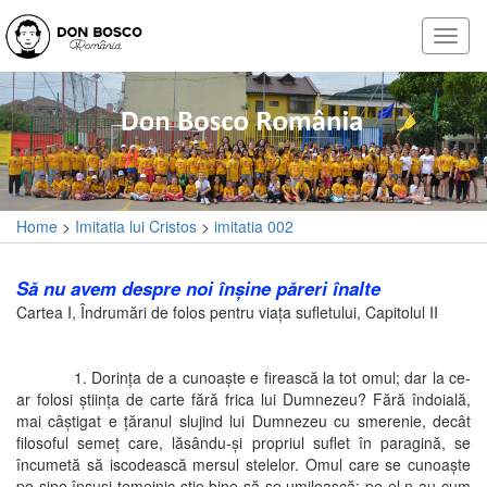
Home
>
Imitatia lui Cristos
>
imitatia 002
Să nu avem despre noi înşine păreri înalte
Cartea I, Îndrumări de folos pentru viaţa sufletului, Capitolul II
1. Dorinţa de a cunoaşte e firească la tot omul; dar la ce-
ar folosi ştiinţa de carte fără frica lui Dumnezeu? Fără îndoială,
mai câştigat e ţăranul slujind lui Dumnezeu cu smerenie, decât
filosoful semeţ care, lăsându-şi propriul suflet în paragină, se
încumetă să iscodească mersul stelelor. Omul care se cunoaşte
pe sine însuşi temeinic ştie bine să se umilească: pe el n-au cum