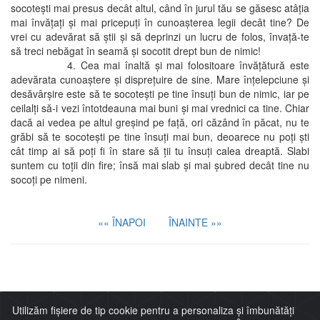
socoteşti mai presus decât altul, când în jurul tău se găsesc atâţia
mai învăţaţi şi mai pricepuţi în cunoaşterea legii decât tine? De
vrei cu adevărat să ştii şi să deprinzi un lucru de folos, învaţă-te
să treci nebăgat în seamă şi socotit drept bun de nimic!
4. Cea mai înaltă şi mai folositoare învăţătură este
adevărata cunoaştere şi dispreţuire de sine. Mare înţelepciune şi
desăvârşire este să te socoteşti pe tine însuţi bun de nimic, iar pe
ceilalţi să-i vezi întotdeauna mai buni şi mai vrednici ca tine. Chiar
dacă ai vedea pe altul greşind pe faţă, ori căzând în păcat, nu te
grăbi să te socoteşti pe tine însuţi mai bun, deoarece nu poţi şti
cât timp ai să poţi fi în stare să ţii tu însuţi calea dreaptă. Slabi
suntem cu toţii din fire; însă mai slab şi mai şubred decât tine nu
socoţi pe nimeni.
«« ÎNAPOI
ÎNAINTE »»
Imitaţia lui Cristos
Utilizăm fișiere de tip cookie pentru a personaliza și îmbunătăți