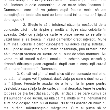
să-l încânte laudele oamenilor. La ce mi-ar folosi înaintea lui
Dumnezeu, care mă va judeca după faptele mele, să am
cunoştinţă de toate câte sunt pe lume, dacă inima mea ar fi lipsită
de dragoste?
2. Sileşte-te să-ţi înfrânezi năzuinţa nesăbuită de a
cunoaşte, căci multă risipire şi multă amăgire stau cuibărite în
aceasta. Celor cu ştiinţă de carte le place mereu să se afle în
văzul lumii şi să treacă în văzul oamenilor drept înţelepţi. Multe
sunt însă lucrurile a căror cunoaştere nu aduce câştig sufletului,
sau îi priesc doar prea puţin; mare nesăbuinţă, prin urmare, este
să-ţi iroseşti vremea cu lucruri ce nu sunt de folos mântuirii. Nu
vorba multă satură sufletul omului; în schimb viaţa cinstită şi
dreaptă dăruieşte pace cugetului, după cum o conştiinţă curată
dă o mare încredere în Dumnezeu.
3. Cu cât vei şti mai mult şi cu cât vei cunoaşte mai bine,
cu atât mai aspru vei fi judecat, dacă viaţa pe care o duci nu va fi
la înălţime. Fereşte-te aşadar de a te umfla în pene pentru
destoinicia sau ştiinţa ta de carte, ci, mai degrabă, teme-te pentru
tot ceea ce ţi-a fost dat să cunoşti. Iar dacă ţi se pare cumva că
ştii sumedenie de lucruri, nu uita că mai multe şi mai nenumărate
sunt cele despre care nu ai habar. Nu te făli aşadar cu nimic ci,
mai curând, mărturiseşte-ţi mărginirea. Cum ai putea să te