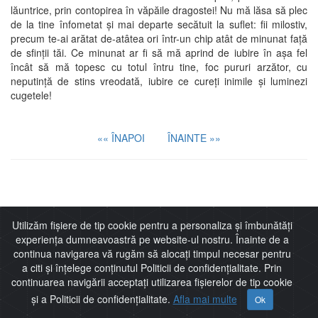
lăuntrice, prin contopirea în văpăile dragostei! Nu mă lăsa să plec
de la tine înfometat şi mai departe secătuit la suflet: fii milostiv,
precum te-ai arătat de-atâtea ori într-un chip atât de minunat faţă
de sfinţii tăi. Ce minunat ar fi să mă aprind de iubire în aşa fel
încât să mă topesc cu totul întru tine, foc pururi arzător, cu
neputinţă de stins vreodată, iubire ce cureţi inimile şi luminezi
cugetele!
«« ÎNAPOI
ÎNAINTE »»
Imitaţia lui Cristos
Utilizăm fișiere de tip cookie pentru a personaliza și îmbunătăți
experiența dumneavoastră pe website-ul nostru. Înainte de a
continua navigarea vă rugăm să alocați timpul necesar pentru
a citi și înțelege conținutul Politicii de confidențialitate. Prin
continuarea navigării acceptați utilizarea fișierelor de tip cookie
Thomas de Kempis
și a Politicii de confidențialitate.
Afla mai multe
Ok
Harta Site
Politică de confidențialitate
Nr vizitatori:
1217449