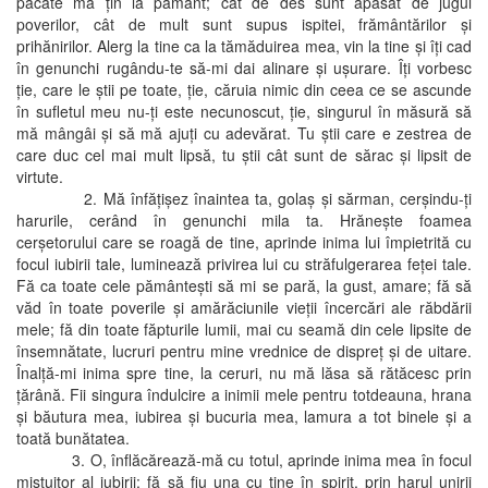
păcate mă ţin la pământ; cât de des sunt apăsat de jugul
poverilor, cât de mult sunt supus ispitei, frământărilor şi
prihănirilor. Alerg la tine ca la tămăduirea mea, vin la tine şi îţi cad
în genunchi rugându-te să-mi dai alinare şi uşurare. Îţi vorbesc
ţie, care le ştii pe toate, ţie, căruia nimic din ceea ce se ascunde
în sufletul meu nu-ţi este necunoscut, ţie, singurul în măsură să
mă mângâi şi să mă ajuţi cu adevărat. Tu ştii care e zestrea de
care duc cel mai mult lipsă, tu ştii cât sunt de sărac şi lipsit de
virtute.
2. Mă înfăţişez înaintea ta, golaş şi sărman, cerşindu-ţi
harurile, cerând în genunchi mila ta. Hrăneşte foamea
cerşetorului care se roagă de tine, aprinde inima lui împietrită cu
focul iubirii tale, luminează privirea lui cu străfulgerarea feţei tale.
Fă ca toate cele pământeşti să mi se pară, la gust, amare; fă să
văd în toate poverile şi amărăciunile vieţii încercări ale răbdării
mele; fă din toate făpturile lumii, mai cu seamă din cele lipsite de
însemnătate, lucruri pentru mine vrednice de dispreţ şi de uitare.
Înalţă-mi inima spre tine, la ceruri, nu mă lăsa să rătăcesc prin
ţărână. Fii singura îndulcire a inimii mele pentru totdeauna, hrana
şi băutura mea, iubirea şi bucuria mea, lamura a tot binele şi a
toată bunătatea.
3. O, înflăcărează-mă cu totul, aprinde inima mea în focul
mistuitor al iubirii: fă să fiu una cu tine în spirit, prin harul unirii