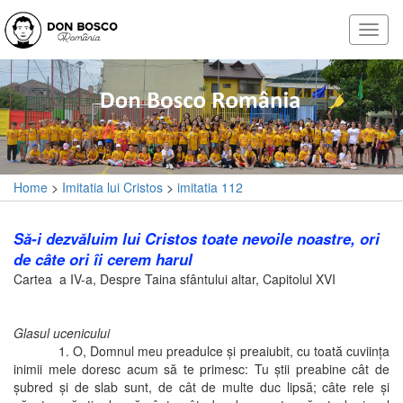
Home
>
Imitatia lui Cristos
>
imitatia 112
Să-i dezvăluim lui Cristos toate nevoile noastre, ori
de câte ori îi cerem harul
Cartea a IV-a, Despre Taina sfântului altar, Capitolul XVI
Glasul ucenicului
1. O, Domnul meu preadulce şi preaiubit, cu toată cuviinţa
inimii mele doresc acum să te primesc: Tu ştii preabine cât de
şubred şi de slab sunt, de cât de multe duc lipsă; câte rele şi