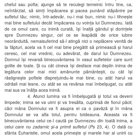
cheful sau pofta; ajunge să te reculegi temeinic întru tine, ca,
neîntârziat, să simţi împăcarea şi pacea punând stăpânire pe
sufletul tău; nimic, într-adevăr, nu-i mai bun, nimic nu-i tihneşte
mai bine sufletului decât împăcarea cu voinţa lui Dumnezeu. Iată
de ce omul care, cu inimă curată, îşi înalţă gândul şi dorinţele
spre Dumnezeu singur, cel ce se leapădă de orice iubire
neorânduită, nemaisuferind să-l atingă nici o neplăcere venită de
la făpturi, acela va fi cel mai bine pregătit să primească şi harul
ceresc, cel mai vrednic, cu adevărat, de darul lui Dumnezeu.
Domnul îşi revarsă binecuvântarea în vasul sufletelor care sunt
golite de toate. Şi cu cât cineva îşi desface mai deplin inima de
legătura celor mai mici amănunte pământeşti, cu cât îşi
răstigneşte poftele dispreţuindu-le mai bine, cu atât harul va
odrăsli mai lesne, cu atât se va revărsa mai îmbelşugat, cu atât
mai sus va înălţa acea inimă.
4. Atunci lumina va fi îmbelşugată şi totul va deveni
limpede; inima se va uimi şi va tresălta, cuprinsă de fiorul păcii;
căci mâna Domnului va fi asupra ei ca o pavăză şi în mâna
Domnului se va afla totul, pentru totdeauna. Aceasta va fi
binecuvântarea celui ce-l caută pe Dumnezeu din toată inima, a
celui
care nu zadarnic şi-a primit sufletul
(
Ps
23, 4). O dată cu
sfânta Euharistie, omul acela primeşte şi marele har al unirii cu