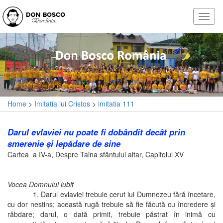
Home
>
Imitatia lui Cristos
>
imitatia 111
Darul evlaviei nu poate fi dobândit decât prin
smerenie şi lepădare de sine
Cartea a IV-a, Despre Taina sfântului altar, Capitolul XV
Vocea Domnului iubit
1. Darul evlaviei trebuie cerut lui Dumnezeu fără încetare,
cu dor nestins; această rugă trebuie să fie făcută cu încredere şi
răbdare; darul, o dată primit, trebuie păstrat în inimă cu