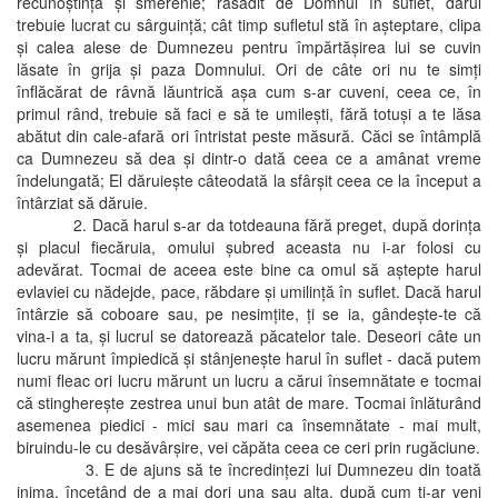
recunoştinţă şi smerenie; răsădit de Domnul în suflet, darul
trebuie lucrat cu sârguinţă; cât timp sufletul stă în aşteptare, clipa
şi calea alese de Dumnezeu pentru împărtăşirea lui se cuvin
lăsate în grija şi paza Domnului. Ori de câte ori nu te simţi
înflăcărat de râvnă lăuntrică aşa cum s-ar cuveni, ceea ce, în
primul rând, trebuie să faci e să te umileşti, fără totuşi a te lăsa
abătut din cale-afară ori întristat peste măsură. Căci se întâmplă
ca Dumnezeu să dea şi dintr-o dată ceea ce a amânat vreme
îndelungată; El dăruieşte câteodată la sfârşit ceea ce la început a
întârziat să dăruie.
2. Dacă harul s-ar da totdeauna fără preget, după dorinţa
şi placul fiecăruia, omului şubred aceasta nu i-ar folosi cu
adevărat. Tocmai de aceea este bine ca omul să aştepte harul
evlaviei cu nădejde, pace, răbdare şi umilinţă în suflet. Dacă harul
întârzie să coboare sau, pe nesimţite, ţi se ia, gândeşte-te că
vina-i a ta, şi lucrul se datorează păcatelor tale. Deseori câte un
lucru mărunt împiedică şi stânjeneşte harul în suflet - dacă putem
numi fleac ori lucru mărunt un lucru a cărui însemnătate e tocmai
că stinghereşte zestrea unui bun atât de mare. Tocmai înlăturând
asemenea piedici - mici sau mari ca însemnătate - mai mult,
biruindu-le cu desăvârşire, vei căpăta ceea ce ceri prin rugăciune.
3. E de ajuns să te încredinţezi lui Dumnezeu din toată
inima, încetând de a mai dori una sau alta, după cum ţi-ar veni