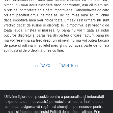
nimeni nu mi-a adus niciodată vreo nedreptate, aşa că n-am nici
o pricină îndreptăţită de a cârti împotriva ta. Gândindu-mă de câte
ori am păcătuit greu înaintea ta, de ce m-aş mira acum, chiar
dacă împotriva mea s-ar ridica toată lumea? Prin urmare nu sunt
vrednic decât de ruşine şi dispreţ; Tu, dimpotrivă, eşti vrednic de
toată lauda, cinstea şi mărirea. Şi până nu voi fi gata să îndur
bucuros dispreţul şi părăsirea din partea oricărei făpturi, până nu
mă voi resemna să trec drept un nimeni, nu mă voi putea bucura
de pace şi odihnă în sufletul meu şi nu voi avea parte de lumina
spirituală şi de o deplină unire cu tine.
«« ÎNAPOI
ÎNAINTE »»
Imitaţia lui Cristos
Utilizăm fișiere de tip cookie pentru a personaliza și îmbunătăți
experiența dumneavoastră pe website-ul nostru. Înainte de a
continua navigarea vă rugăm să alocați timpul necesar pentru
a citi și înțelege conținutul Politicii de confidențialitate. Prin