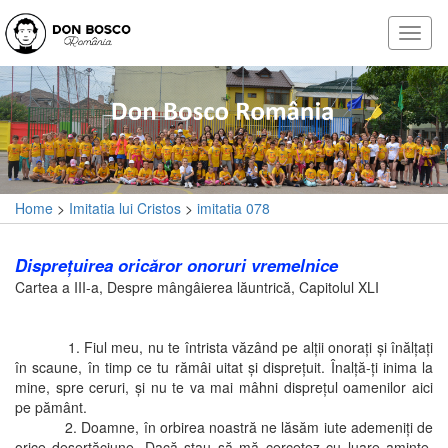
Home
>
Imitatia lui Cristos
>
imitatia 078
Dispreţuirea oricăror onoruri vremelnice
Cartea a III-a, Despre mângâierea lăuntrică, Capitolul XLI
1. Fiul meu, nu te întrista văzând pe alţii onoraţi şi înălţaţi
în scaune, în timp ce tu rămâi uitat şi dispreţuit. Înalţă-ţi inima la
mine, spre ceruri, şi nu te va mai mâhni dispreţul oamenilor aici
pe pământ.
2. Doamne, în orbirea noastră ne lăsăm iute ademeniţi de
orice deşertăciune. Dacă stau să mă cercetez cu luare aminte,