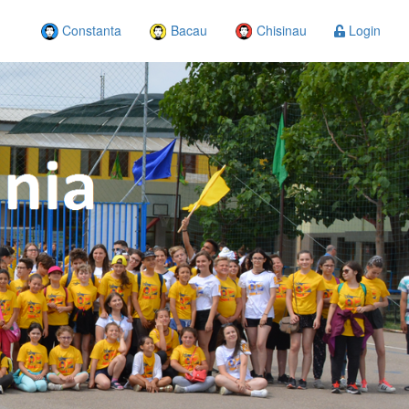
Constanta
Bacau
Chisinau
Login