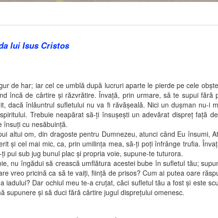
a lui Isus Cristos
e har; iar cel ce umblă după lucruri aparte le pierde pe cele obşteşt
încă de cârtire şi răzvrătire. Învaţă, prin urmare, să te supui fără p
uit, dacă înlăuntrul sufletului nu va fi răvăşeală. Nici un duşman nu-i
ritului. Trebuie neapărat să-ţi însuşeşti un adevărat dispreţ faţă de t
ne însuţi cu nesăbuinţă.
altui om, din dragoste pentru Dumnezeu, atunci când Eu însumi, Atotp
t şi cel mai mic, ca, prin umilinţa mea, să-ţi poţi înfrânge trufia. Înva
ă-ţi pui sub jug bunul plac şi propria voie, supune-te tuturora.
îngădui să crească umflătura acestei bube în sufletul tău; supune-te 
 vreo pricină ca să te vaiţi, fiinţă de prisos? Cum ai putea oare răspund
iadului? Dar ochiul meu te-a cruţat, căci sufletul tău a fost şi este scum
nă supunere şi să duci fără cârtire jugul dispreţului omenesc.