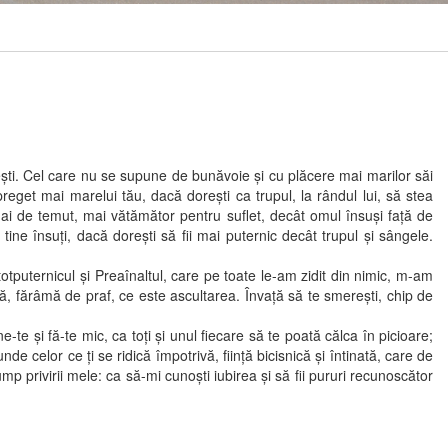
i. Cel care nu se supune de bunăvoie şi cu plăcere mai marilor săi
reget mai marelui tău, dacă doreşti ca trupul, la rândul lui, să stea
 mai de temut, mai vătămător pentru suflet, decât omul însuşi faţă de
ine însuţi, dacă doreşti să fii mai puternic decât trupul şi sângele.
uternicul şi Preaînaltul, care pe toate le-am zidit din nimic, m-am
ţă, fărâmă de praf, ce este ascultarea. Învaţă să te smereşti, chip de
şi fă-te mic, ca toţi şi unul fiecare să te poată călca în picioare;
e celor ce ţi se ridică împotrivă, fiinţă bicisnică şi întinată, care de
p privirii mele: ca să-mi cunoşti iubirea şi să fii pururi recunoscător