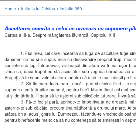
Home
>
Imitatia lui Cristos
>
imitatia 050
Ascultarea smerită a celui ce urmează cu supunere pild
Cartea a III-a, Despre mângâierea lăuntrică, Capitolul XIII
1. Fiul meu, cel care încearcă să fugă de ascultare fuge singur d
dă semn că nu şi-a supus încă cu desăvârşire propriul trup, mocnind 
cuminte sub jug. Într-adevăr, vrăjmaşul din afară va fi mai uşor bir
sinea sa, dacă trupul nu stă ascultător sub veghea bărbătească a spi
Pregeţi să te supui voinţei altora, pentru că încă te mai iubeşti pe ti
2. Să fie mare lucru oare, dacă - praf şi nimica fiind - te supui 
supus cu umilinţă altor oameni, pentru tine? M-am făcut cel mai smeri
lut şi de ţărână, fii gata să te aşterni sub călcâiele tuturora. Învaţă s
3. Fă-te foc şi pară, aprinde-te împotriva ta de dreaptă mânie, nu 
aşterne-te sub călcâie, precum tina bătătorită a drumului mare. Ai oare
atâtea ori ai adus jignire lui Dumnezeu, făcându-te vrednic de osânda 
pentru binefacerile mele; ca să nu conteneşti să te smereşti în depli