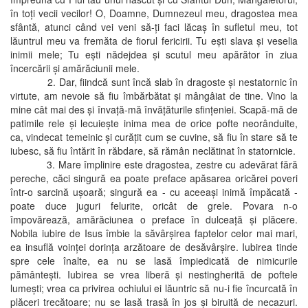
în toţi vecii vecilor! O, Doamne, Dumnezeul meu, dragostea mea
sfântă, atunci când vei veni să-ţi faci lăcaş în sufletul meu, tot
lăuntrul meu va fremăta de fiorul fericirii. Tu eşti slava şi veselia
inimii mele; Tu eşti nădejdea şi scutul meu apărător în ziua
încercării şi amărăciunii mele.
2. Dar, fiindcă sunt încă slab în dragoste şi nestatornic în
virtute, am nevoie să fiu îmbărbătat şi mângâiat de tine. Vino la
mine cât mai des şi învaţă-mă învăţăturile sfinţeniei. Scapă-mă de
patimile rele şi lecuieşte inima mea de orice pofte neorânduite,
ca, vindecat temeinic şi curăţit cum se cuvine, să fiu în stare să te
iubesc, să fiu întărit în răbdare, să rămân neclătinat în statornicie.
3. Mare împlinire este dragostea, zestre cu adevărat fără
pereche, căci singură ea poate preface apăsarea oricărei poveri
într-o sarcină uşoară; singură ea - cu aceeaşi inimă împăcată -
poate duce juguri felurite, oricât de grele. Povara n-o
împovărează, amărăciunea o preface în dulceaţă şi plăcere.
Nobila iubire de Isus îmbie la săvârşirea faptelor celor mai mari,
ea insuflă voinţei dorinţa arzătoare de desăvârşire. Iubirea tinde
spre cele înalte, ea nu se lasă împiedicată de nimicurile
pământeşti. Iubirea se vrea liberă şi nestingherită de poftele
lumeşti; vrea ca privirea ochiului ei lăuntric să nu-i fie încurcată în
plăceri trecătoare; nu se lasă trasă în jos şi biruită de necazuri.