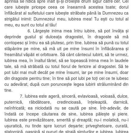
aprinsă se ridică spre înalt şi-şi croieşte drum sigur către cer. Cel
care iubeşte pricepe ceea ce înseamnă acestea toate; dorul
înflăcărat al sufletului care iubeşte străbate până la Dumnezeu ca
strigătul inimii: Dumnezeul meu, iubirea mea! Tu eşti cu totul al
meu, eu sunt cu totul al tău!
6. Lărgeşte inima mea întru iubire, să pot învăţa şi
deprinde gustul şi dulceaţa dragostei, în dragoste să mă
contopesc şi întru ea să plutesc, prin tine. Iubirea să pună cu totul
stăpânire pe mine, să mă uit pe mine însumi în înflăcărarea şi
freamătul văpăii ei orbitoare. Să cânt cântecul iubirii, să te urmez,
iubirea mea, în înaltul tăriei, să se topească inima mea în laudele
tale, să mă străbată cu totul fiorul de fericire al dragostei. Să te
pot iubi mai mult decât pe mine însumi, iar pe mine însumi, doar
din dragoste pentru tine; în tine să pot iubi pe toţi cei ce te iubesc
cu adevărat, după cum porunceşte legea iubirii străluminând din
tine.
7. Iubirea este ageră, sinceră, evlavioasă, voioasă, dulce,
puternică, răbdătoare, credincioasă, înţeleaptă, darnică,
neînfricată; ea niciodată nu se caută pe sine. Într-adevăr, de
îndată ce începe căutarea de sine, iubirea păleşte şi piere.
Iubirea este prevăzătoare, smerită şi dreaptă; nu-i molatică, nu-i
uşuratică, nu tinde spre lucruri deşarte; priveghetoare, curată,
statornică, paşnică şi pururi de strajă simţurilor e iubirea. Iubirea