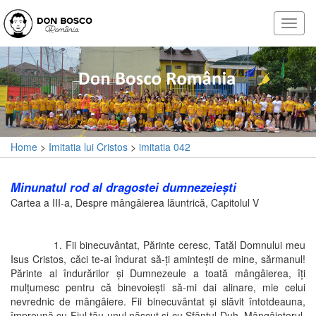
Home
>
Imitatia lui Cristos
>
imitatia 042
Minunatul rod al dragostei dumnezeieşti
Cartea a III-a, Despre mângâierea lăuntrică, Capitolul V
1. Fii binecuvântat, Părinte ceresc, Tatăl Domnului meu
Isus Cristos, căci te-ai îndurat să-ţi aminteşti de mine, sărmanul!
Părinte al îndurărilor şi Dumnezeule a toată mângâierea, îţi
mulţumesc pentru că binevoieşti să-mi dai alinare, mie celui
nevrednic de mângâiere. Fii binecuvântat şi slăvit întotdeauna,
împreună cu Fiul tău unul născut şi cu Sfântul Duh, Mângâietorul,