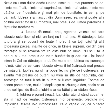
Nimic nu-i mai dulce decât iubirea, nimic nu-i mai puternic ca ea,
nimic mai înalt, nimic mai cuprinzător, nimic mai voios, nimic mai
dătător de îndestulare şi mai plin de bunătate, în cer şi pe
pământ: iubirea s-a născut din Dumnezeu; ea nu-şi poate afla
odihna decât tot în Dumnezeu, mai presus de lumea părelnică a
făpturilor trecătoare.
4. Iubirea dă omului aripi, agerime, voioşie; cel care
iubeşte este liber şi nici un lanţ nu-l mai ţine. El dăruieşte totul
tuturora şi se bucură de toate împreună cu toţi, căci îşi află
totdeauna pacea, înainte de orice, în binele suprem, cel din care
izvorăşte şi se revarsă tot ce este bun pe lume. Nu se uită la
daruri, ci - mai presus de toate bunătăţile şi darurile - îşi înalţă
inima la Cel ce dăruieşte totul. De multe ori, iubirea nu cunoaşte
noimă, căci pe cel care iubeşte râvna îl înflăcărează mai presus
de măsură. Iubirea nu simte poverile, nu ştie ce-i osteneala; se
avântă mai presus de puteri; nu vrea să ştie de neputinţă, căci
socoteşte că totul îi stă în putere şi îi este îngăduit. Tocmai de
aceea poate orice, multe îndeplineşte şi izbuteşte des, acolo chiar
unde cel lipsit de flacăra iubirii s-ar da bătut şi ar cădea răpus.
5. Iubirea e pururi trează, ba, chiar atunci când adoarme,
stă în fapt de veghe. Osteneala n-o osteneşte, piedicile n-o
împiedică, teama n-o înfricoşează; ca o văpaie vie, ca o făclie