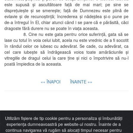
este supusă şi ascultătoare faţă de mai mari; pe sine se
dispreţuieşte şi se smereşte; faţă de Dumnezeu este plină de
evlavie şi de recunoştinţă; încrederea şi nădejdea şi-o pune pe
de-a întregul în El, chiar atunci când i se pare că e părăsită, căci
dragoste fără durere nu se poate în viaţa aceasta.
8. Cine nu este gata pentru orice suferinţă, gata să se
lase cu totul în voia celui iubit, acela nu este vrednic de a fi socotit
în rândul celor ce iubesc cu adevărat. Se cade, cu adevărat, ca
cel care iubeşte să îndrăgească voios toate amărăciunile şi
vitregiile de dragul celui la care ţine şi nici o împotrivire să nu-l
poată împiedica de la aceasta.
«« ÎNAPOI
ÎNAINTE »»
Imitaţia lui Cristos
Utilizăm fișiere de tip cookie pentru a personaliza și îmbunătăți
experiența dumneavoastră pe website-ul nostru. Înainte de a
continua navigarea vă rugăm să alocați timpul necesar pentru