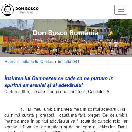
Home
>
Imitatia lui Cristos
>
imitatia 041
Înaintea lui Dumnezeu se cade să ne purtăm în
spiritul smereniei şi al adevărului
Cartea a III-a, Despre mângâierea lăuntrică, Capitolul IV
1. Fiul meu, umblă înaintea mea în spiritul adevărului şi -
cu inimă curată şi dreaptă - caută-mă fără preget. Cel ce umblă
înaintea mea în spiritul adevărului va fi scutit de cursele rele, iar
adevărul îl va feri de amăgiri şi de ponegririle ticăloşilor. Dacă