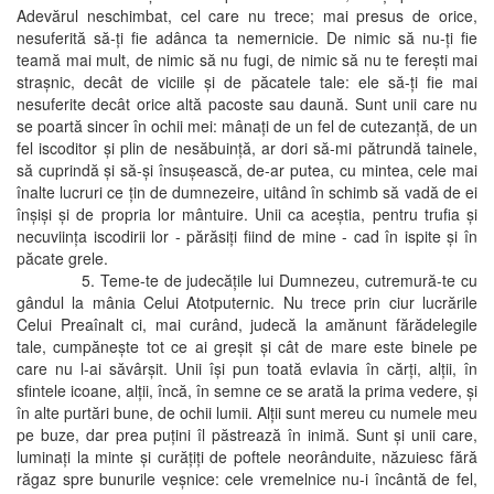
Adevărul neschimbat, cel care nu trece; mai presus de orice,
nesuferită să-ţi fie adânca ta nemernicie. De nimic să nu-ţi fie
teamă mai mult, de nimic să nu fugi, de nimic să nu te fereşti mai
straşnic, decât de viciile şi de păcatele tale: ele să-ţi fie mai
nesuferite decât orice altă pacoste sau daună. Sunt unii care nu
se poartă sincer în ochii mei: mânaţi de un fel de cutezanţă, de un
fel iscoditor şi plin de nesăbuinţă, ar dori să-mi pătrundă tainele,
să cuprindă şi să-şi însuşească, de-ar putea, cu mintea, cele mai
înalte lucruri ce ţin de dumnezeire, uitând în schimb să vadă de ei
înşişi şi de propria lor mântuire. Unii ca aceştia, pentru trufia şi
necuviinţa iscodirii lor - părăsiţi fiind de mine - cad în ispite şi în
păcate grele.
5. Teme-te de judecăţile lui Dumnezeu, cutremură-te cu
gândul la mânia Celui Atotputernic. Nu trece prin ciur lucrările
Celui Preaînalt ci, mai curând, judecă la amănunt fărădelegile
tale, cumpăneşte tot ce ai greşit şi cât de mare este binele pe
care nu l-ai săvârşit. Unii îşi pun toată evlavia în cărţi, alţii, în
sfintele icoane, alţii, încă, în semne ce se arată la prima vedere, şi
în alte purtări bune, de ochii lumii. Alţii sunt mereu cu numele meu
pe buze, dar prea puţini îl păstrează în inimă. Sunt şi unii care,
luminaţi la minte şi curăţiţi de poftele neorânduite, năzuiesc fără
răgaz spre bunurile veşnice: cele vremelnice nu-i încântă de fel,