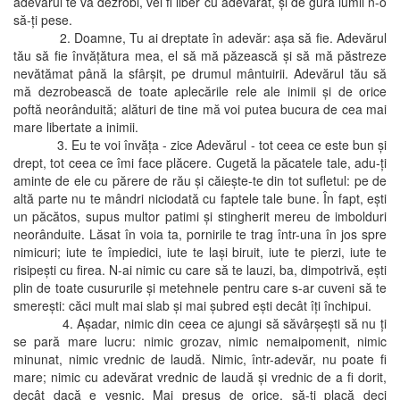
adevărul te va dezrobi, vei fi liber cu adevărat, şi de gura lumii n-o
să-ţi pese.
2. Doamne, Tu ai dreptate în adevăr: aşa să fie. Adevărul
tău să fie învăţătura mea, el să mă păzească şi să mă păstreze
nevătămat până la sfârşit, pe drumul mântuirii. Adevărul tău să
mă dezrobească de toate aplecările rele ale inimii şi de orice
poftă neorânduită; alături de tine mă voi putea bucura de cea mai
mare libertate a inimii.
3. Eu te voi învăţa - zice Adevărul - tot ceea ce este bun şi
drept, tot ceea ce îmi face plăcere. Cugetă la păcatele tale, adu-ţi
aminte de ele cu părere de rău şi căieşte-te din tot sufletul: pe de
altă parte nu te mândri niciodată cu faptele tale bune. În fapt, eşti
un păcătos, supus multor patimi şi stingherit mereu de imbolduri
neorânduite. Lăsat în voia ta, pornirile te trag într-una în jos spre
nimicuri; iute te împiedici, iute te laşi biruit, iute te pierzi, iute te
risipeşti cu firea. N-ai nimic cu care să te lauzi, ba, dimpotrivă, eşti
plin de toate cusururile şi metehnele pentru care s-ar cuveni să te
smereşti: căci mult mai slab şi mai şubred eşti decât îţi închipui.
4. Aşadar, nimic din ceea ce ajungi să săvârşeşti să nu ţi
se pară mare lucru: nimic grozav, nimic nemaipomenit, nimic
minunat, nimic vrednic de laudă. Nimic, într-adevăr, nu poate fi
mare; nimic cu adevărat vrednic de laudă şi vrednic de a fi dorit,
decât dacă e veşnic. Mai presus de orice, să-ţi placă deci