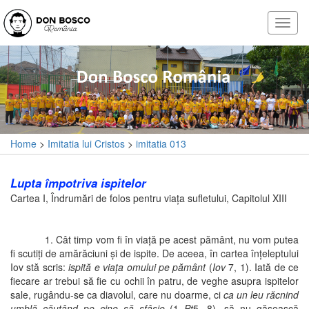
Home
>
Imitatia lui Cristos
>
imitatia 013
Lupta împotriva ispitelor
Cartea I, Îndrumări de folos pentru viaţa sufletului, Capitolul XIII
1. Cât timp vom fi în viaţă pe acest pământ, nu vom putea
fi scutiţi de amărăciuni şi de ispite. De aceea, în cartea înţeleptului
Iov stă scris:
ispită e viaţa omului pe pământ
(
Iov
7, 1). Iată de ce
fiecare ar trebui să fie cu ochii în patru, de veghe asupra ispitelor
sale, rugându-se ca diavolul, care nu doarme, ci
ca un leu răcnind
umblă căutând pe cine să sfâşie
(1
Pt
5, 8), să nu găsească