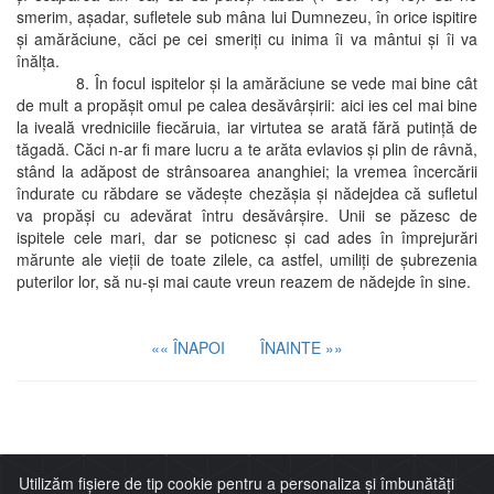
smerim, aşadar, sufletele sub mâna lui Dumnezeu, în orice ispitire
şi amărăciune, căci pe cei smeriţi cu inima îi va mântui şi îi va
înălţa.
8. În focul ispitelor şi la amărăciune se vede mai bine cât
de mult a propăşit omul pe calea desăvârşirii: aici ies cel mai bine
la iveală vredniciile fiecăruia, iar virtutea se arată fără putinţă de
tăgadă. Căci n-ar fi mare lucru a te arăta evlavios şi plin de râvnă,
stând la adăpost de strânsoarea ananghiei; la vremea încercării
îndurate cu răbdare se vădeşte chezăşia şi nădejdea că sufletul
va propăşi cu adevărat întru desăvârşire. Unii se păzesc de
ispitele cele mari, dar se poticnesc şi cad ades în împrejurări
mărunte ale vieţii de toate zilele, ca astfel, umiliţi de şubrezenia
puterilor lor, să nu-şi mai caute vreun reazem de nădejde în sine.
«« ÎNAPOI
ÎNAINTE »»
Imitaţia lui Cristos
Utilizăm fișiere de tip cookie pentru a personaliza și îmbunătăți