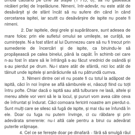
nicăieri prilej de înşelăciune. Nimeni, într-adevăr, nu este atât de
desăvârşit şi de sfânt încât să nu sufere din când în când
cercetarea ispitei, iar scutit cu desăvârşire de ispite nu poate fi
nimeni.
2. Dar ispitele, deşi grele şi supărătoare, sunt adesea de
mare folos: prin ele sufletul omului se umileşte, se curăţă, se
cuminţeşte. N-a fost sfânt al lui Dumnezeu care să nu fi trecut prin
sumedenie de încercări şi de ispite, ca biruindu-le să
propăşească pe calea binelui, până la capăt. În schimb cei care
n-au fost în stare să le înfrângă s-au făcut vrednici de osândă şi
s-au pierdut pe drum. Nu-i stare atât de sfântă, nici loc atât de
tăinuit unde ispitele şi amărăciunile să nu pătrundă cumva.
3. Nimeni dintre cei vii nu poate fi cu totul la adăpost de
ispită, căci în noi înşine se află sâmburele ei, născuţi fiind cu toţii
întru pofte. Chiar dacă o ispită sau altă tulburare ne lasă, altele şi
mereu altele vor veni să le ia locul, şi pururi vom avea câte ceva
de înfruntat şi îndurat. Căci comoara fericirii noastre am pierdut-o.
Sunt mulţi care se silesc să fugă de ispite, şi mai rău se înfundă în
ele. Doar cu fuga nu putem învinge, ci cu răbdare şi prin
adevărata smerenie: nu-i altă cale pentru a birui cu adevărat
puterile vrăjmaşe.
4. Cel ce se fereşte doar pe dinafară - fără să smulgă răul