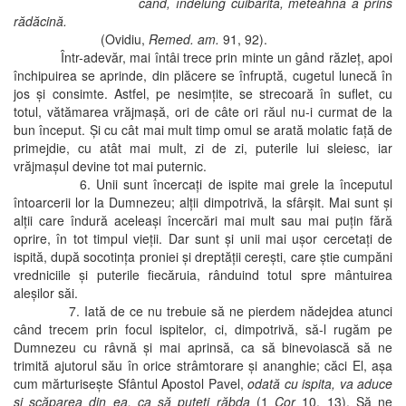
când, îndelung cuibărită, meteahna a prins
rădăcină.
(Ovidiu,
Remed. am.
91, 92).
Într-adevăr, mai întâi trece prin minte un gând răzleţ, apoi
închipuirea se aprinde, din plăcere se înfruptă, cugetul lunecă în
jos şi consimte. Astfel, pe nesimţite, se strecoară în suflet, cu
totul, vătămarea vrăjmaşă, ori de câte ori răul nu-i curmat de la
bun început. Şi cu cât mai mult timp omul se arată molatic faţă de
primejdie, cu atât mai mult, zi de zi, puterile lui sleiesc, iar
vrăjmaşul devine tot mai puternic.
6. Unii sunt încercaţi de ispite mai grele la începutul
întoarcerii lor la Dumnezeu; alţii dimpotrivă, la sfârşit. Mai sunt şi
alţii care îndură aceleaşi încercări mai mult sau mai puţin fără
oprire, în tot timpul vieţii. Dar sunt şi unii mai uşor cercetaţi de
ispită, după socotinţa proniei şi dreptăţii cereşti, care ştie cumpăni
vredniciile şi puterile fiecăruia, rânduind totul spre mântuirea
aleşilor săi.
7. Iată de ce nu trebuie să ne pierdem nădejdea atunci
când trecem prin focul ispitelor, ci, dimpotrivă, să-l rugăm pe
Dumnezeu cu râvnă şi mai aprinsă, ca să binevoiască să ne
trimită ajutorul său în orice strâmtorare şi ananghie; căci El, aşa
cum mărturiseşte Sfântul Apostol Pavel,
odată cu ispita, va aduce
şi scăparea din ea, ca să puteţi răbda
(1
Cor
10, 13). Să ne