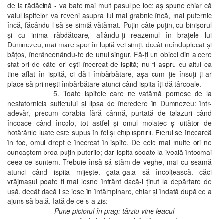
de la rădăcină - va bate mai mult pasul pe loc: aş spune chiar că
valul ispitelor va reveni asupra lui mai grabnic încă, mai puternic
încă, făcându-l să se simtă vătămat. Puţin câte puţin, cu binişorul
şi cu inima răbdătoare, aflându-ţi reazemul în braţele lui
Dumnezeu, mai mare spor în luptă vei simţi, decât neînduplecat şi
băţos, încrâncenându-te de unul singur. Fă-ţi un obicei din a cere
sfat ori de câte ori eşti încercat de ispită; nu fi aspru cu altul ca
tine aflat în ispită, ci dă-i îmbărbătare, aşa cum ţie însuţi ţi-ar
place să primeşti îmbărbătare atunci când ispita îţi dă târcoale.
5. Toate ispitele care ne vatămă pornesc de la
nestatornicia sufletului şi lipsa de încredere în Dumnezeu: într-
adevăr, precum corabia fără cârmă, purtată de talazuri când
încoace când încolo, tot astfel şi omul molatec şi uitător de
hotărârile luate este supus în fel şi chip ispitirii. Fierul se încearcă
în foc, omul drept e încercat în ispite. De cele mai multe ori ne
cunoaştem prea puţin puterile; dar ispita scoate la iveală întocmai
ceea ce suntem. Trebuie însă să stăm de veghe, mai cu seamă
atunci când ispita mijeşte, gata-gata să încolţească, căci
vrăjmaşul poate fi mai lesne înfrânt dacă-i ţinut la depărtare de
uşă, decât dacă i se iese în întâmpinare, chiar şi îndată după ce a
ajuns să bată. Iată de ce s-a zis:
Pune piciorul în prag: târziu vine leacul