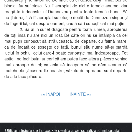
binele tău sufletesc. Nu fi apropiat de nici o femeie anume, dar
roagă-te îndeobşte lui Dumnezeu pentru toate femeile bune. Să
nu-ţi doreşti să fii apropiat sufleteşte decât de Dumnezeu singur şi
de îngerii lui; cât despre oameni, caută să-i cunoşti cât mai puţin.
2. Să ai în suflet dragoste pentru toată lumea, apropierea
de toţi însă nu are nici un rost. De câte ori nu se întâmplă ca cel
mai puţin cunoscut să strălucească, de departe, cu faimă mare:
ca de îndată ce soseşte de faţă, bunul său nume să-şi piardă
luciul în ochiul celui care-l poate cunoaşte mai îndeaproape. Tot
astfel, ne închipuim uneori că am putea face altora plăcere venind
mai aproape de ei; ca abia să începem să ne dăm seama că
metehnele şi cusururile noastre, văzute de aproape, sunt departe
de a le face plăcere.
«« ÎNAPOI
ÎNAINTE »»
Imitaţia lui Cristos
Utilizăm fișiere de tip cookie pentru a personaliza și îmbunătăți