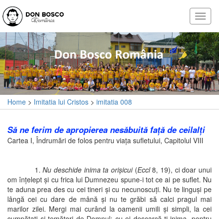
Home
>
Imitatia lui Cristos
>
imitatia 008
Să ne ferim de apropierea nesăbuită faţă de ceilalţi
Cartea I, Îndrumări de folos pentru viaţa sufletului, Capitolul VIII
1.
Nu deschide inima ta orişicui
(
Eccl
8, 19), ci doar unui
om înţelept şi cu frica lui Dumnezeu spune-i tot ce ai pe suflet. Nu
te aduna prea des cu cei tineri şi cu necunoscuţi. Nu te linguşi pe
lângă cei cu dare de mână şi nu te grăbi să calci pragul mai
marilor zilei. Mergi mai curând la oamenii umili şi simpli, la cei
cumpătaţi şi temători de Domnul; cu ei descarcă-ţi inima, pentru