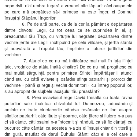
nepotrivit, nici umbra fugară a vreunei alte făpturi: căci oaspetele
pe care mă pregătesc să-l primesc nu este Înger, ci Domnul
însuşi şi Stăpânul îngerilor.
6. Pe de altă parte, ca de la cer la pământ e depărtarea
dintre chivotul Legii, cu tot ceea ce se cuprindea în el, şi
preacuratul tău Trup, cu virtuţile lui negrăite; depărtarea dintre
vechile jertfe ale Legii, închipuind pe cele viitoare, şi jertfa sfântă
şi adevărată a Trupului tău, împlinire a tuturor jertfirilor din
vechime.
7. Atunci de ce nu mă înflăcărez mai mult în faţa fiinţei
tale, vrednice de atâta înaltă cinstire? De ce nu mă pregătesc cu
mai multă sârguinţă pentru primirea Sfintei Împărtăşanii, atunci
când ştiu cu câtă evlavie şi osârdie sfinţii patriarhi şi proroci din
vechime - până şi regii şi vechii domnitori - cu întreg poporul lor,
s-au apropiat de slujbele lăcaşului tău preasfânt?
8. Prea-evlaviosul rege David tresălta cu toată râvna
puterilor sale înaintea chivotului lui Dumnezeu, aducându-şi
aminte de toate binefacerile cândva revărsate de tine asupra
sfinţilor patriarhi; câte lăute şi goarne, câte ţitere şi fluiere n-a pus
el să cânte, câţi psalmi n-a întocmit şi rânduit, ca să fie cântaţi cu
bucurie; câte cântări ca acestea n-a zis el însuşi chiar din ţiteră şi
din gură, insuflat de darul Duhului Sfânt; căci el e cel care a