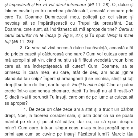
şi împovăraţi şi Eu vă voi dărui întremare
(
Mt
11, 28). O, dulce şi
inimos cuvânt pentru urechea păcătosului, această chemare prin
care Tu, Doamne Dumnezeul meu, pofteşti pe cel sărac şi
nevoiaş să se împărtăşească cu Trupul tău preasfânt. Dar,
Doamne, cine sunt, să îndrăznesc să mă apropii de tine?
Cerul şi
cerul cerurilor nu te încap
(3
Rg
8, 27); şi Tu spui:
Veniţi la mine
toţi
(
Mt
11, 28)!
3. Ce vrea să zică această dulce bunăvoinţă, această atât
de prietenească şi călduroasă chemare? Cum voi cuteza oare să
mă apropii şi să vin, când nu ştiu să fi făcut vreodată vreun bine
care să mă îndreptăţească să cutez? Cum, Doamne, să te
primesc în casa mea, eu care, atât de des, am adus jignire
blândului tău chip? Îngerii şi arhanghelii ţi se închină, sfinţii şi toţi
drepţii se tem de tine, dar tu spui:
Veniţi la mine toţi!
Cine-ar putea
crede într-o asemenea chemare, dacă Tu însuţi nu ai fi rostit-o?
Şi dacă n-ai fi poruncit Tu însuţi, care om de pe lume ar cuteza să
se apropie?
4. De zece ori câte zece ani a stat şi a trudit un bărbat
drept, Noe, la facerea corăbiei sale, şi asta doar ca să se poată
mântui pe sine şi pe ai săi câţiva; dar eu, ce să spun despre
mine? Cum oare, într-un singur ceas, m-aş putea pregăti spre a
primi aşa cum se cuvine pe însuşi Făcătorul lumii? Marele tău