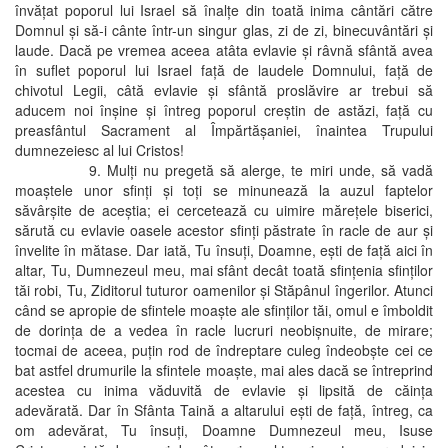
învăţat poporul lui Israel să înalţe din toată inima cântări către
Domnul şi să-i cânte într-un singur glas, zi de zi, binecuvântări şi
laude. Dacă pe vremea aceea atâta evlavie şi râvnă sfântă avea
în suflet poporul lui Israel faţă de laudele Domnului, faţă de
chivotul Legii, câtă evlavie şi sfântă proslăvire ar trebui să
aducem noi înşine şi întreg poporul creştin de astăzi, faţă cu
preasfântul Sacrament al Împărtăşaniei, înaintea Trupului
dumnezeiesc al lui Cristos!
9. Mulţi nu pregetă să alerge, te miri unde, să vadă
moaştele unor sfinţi şi toţi se minunează la auzul faptelor
săvârşite de aceştia; ei cercetează cu uimire măreţele biserici,
sărută cu evlavie oasele acestor sfinţi păstrate în racle de aur şi
învelite în mătase. Dar iată, Tu însuţi, Doamne, eşti de faţă aici în
altar, Tu, Dumnezeul meu, mai sfânt decât toată sfinţenia sfinţilor
tăi robi, Tu, Ziditorul tuturor oamenilor şi Stăpânul îngerilor. Atunci
când se apropie de sfintele moaşte ale sfinţilor tăi, omul e îmboldit
de dorinţa de a vedea în racle lucruri neobişnuite, de mirare;
tocmai de aceea, puţin rod de îndreptare culeg îndeobşte cei ce
bat astfel drumurile la sfintele moaşte, mai ales dacă se întreprind
acestea cu inima văduvită de evlavie şi lipsită de căinţa
adevărată. Dar în Sfânta Taină a altarului eşti de faţă, întreg, ca
om adevărat, Tu însuţi, Doamne Dumnezeul meu, Isuse