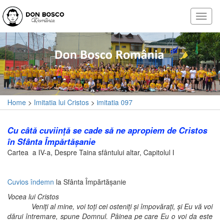
Home
>
Imitatia lui Cristos
>
imitatia 097
Cu câtă cuviinţă se cade să ne apropiem de Cristos
în Sfânta Împărtăşanie
Cartea a IV-a, Despre Taina sfântului altar, Capitolul I
Cuvios îndemn
la Sfânta Împărtăşanie
Vocea lui Cristos
Veniţi al mine, voi toţi cei osteniţi şi împovăraţi, şi Eu vă voi
dărui întremare, spune Domnul. Pâinea pe care Eu o voi da este