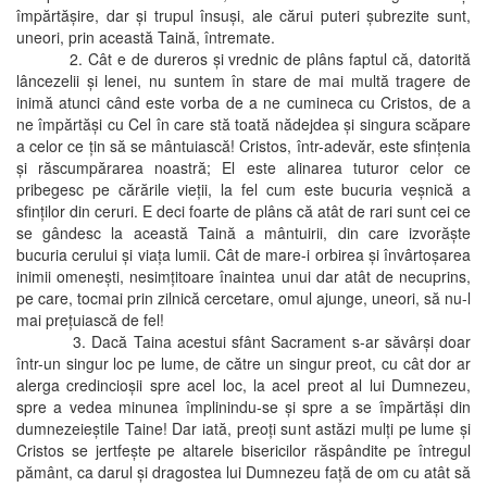
împărtăşire, dar şi trupul însuşi, ale cărui puteri şubrezite sunt,
uneori, prin această Taină, întremate.
2. Cât e de dureros şi vrednic de plâns faptul că, datorită
lâncezelii şi lenei, nu suntem în stare de mai multă tragere de
inimă atunci când este vorba de a ne cumineca cu Cristos, de a
ne împărtăşi cu Cel în care stă toată nădejdea şi singura scăpare
a celor ce ţin să se mântuiască! Cristos, într-adevăr, este sfinţenia
şi răscumpărarea noastră; El este alinarea tuturor celor ce
pribegesc pe cărările vieţii, la fel cum este bucuria veşnică a
sfinţilor din ceruri. E deci foarte de plâns că atât de rari sunt cei ce
se gândesc la această Taină a mântuirii, din care izvorăşte
bucuria cerului şi viaţa lumii. Cât de mare-i orbirea şi învârtoşarea
inimii omeneşti, nesimţitoare înaintea unui dar atât de necuprins,
pe care, tocmai prin zilnică cercetare, omul ajunge, uneori, să nu-l
mai preţuiască de fel!
3. Dacă Taina acestui sfânt Sacrament s-ar săvârşi doar
într-un singur loc pe lume, de către un singur preot, cu cât dor ar
alerga credincioşii spre acel loc, la acel preot al lui Dumnezeu,
spre a vedea minunea împlinindu-se şi spre a se împărtăşi din
dumnezeieştile Taine! Dar iată, preoţi sunt astăzi mulţi pe lume şi
Cristos se jertfeşte pe altarele bisericilor răspândite pe întregul
pământ, ca darul şi dragostea lui Dumnezeu faţă de om cu atât să