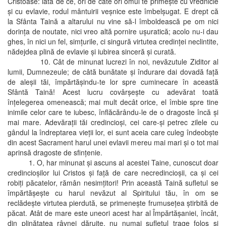
Cristoase: iată de ce, ori de câte ori omul te primeşte cu vrednicie
şi cu evlavie, rodul mântuirii veşnice este îmbelşugat. E drept că
la Sfânta Taină a altarului nu vine să-l îmboldească pe om nici
dorinţa de noutate, nici vreo altă pornire uşuratică; acolo nu-i dau
ghes, în nici un fel, simţurile, ci singură virtutea credinţei neclintite,
nădejdea plină de evlavie şi iubirea sinceră şi curată.
10. Cât de minunat lucrezi în noi, nevăzutule Ziditor al
lumii, Dumnezeule; de câtă bunătate şi îndurare dai dovadă faţă
de aleşii tăi, împărtăşindu-te lor spre cuminecare în această
Sfântă Taină! Acest lucru covârşeşte cu adevărat toată
înţelegerea omenească; mai mult decât orice, el îmbie spre tine
inimile celor care te iubesc, înflăcărându-le de o dragoste încă şi
mai mare. Adevăraţii tăi credincioşi, cei care-şi petrec zilele cu
gândul la îndreptarea vieţii lor, ei sunt aceia care culeg îndeobşte
din acest Sacrament harul unei evlavii mereu mai mari şi o tot mai
aprinsă dragoste de sfinţenie.
1. O, har minunat şi ascuns al acestei Taine, cunoscut doar
credincioşilor lui Cristos şi faţă de care necredincioşii, ca şi cei
robiţi păcatelor, rămân nesimţitori! Prin această Taină sufletul se
împărtăşeşte cu harul nevăzut al Spiritului tău, în om se
reclădeşte virtutea pierdută, se primeneşte frumuseţea ştirbită de
păcat. Atât de mare este uneori acest har al Împărtăşaniei, încât,
din plinătatea râvnei dăruite, nu numai sufletul trage folos şi