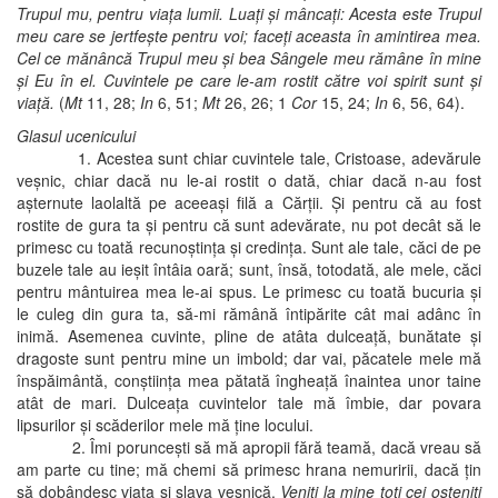
Trupul mu, pentru viaţa lumii. Luaţi şi mâncaţi: Acesta este Trupul
meu care se jertfeşte pentru voi; faceţi aceasta în amintirea mea.
Cel ce mănâncă Trupul meu şi bea Sângele meu rămâne în mine
şi Eu în el. Cuvintele pe care le-am rostit către voi spirit sunt şi
viaţă.
(
Mt
11, 28;
In
6, 51;
Mt
26, 26; 1
Cor
15, 24;
In
6, 56, 64).
Glasul ucenicului
1. Acestea sunt chiar cuvintele tale, Cristoase, adevărule
veşnic, chiar dacă nu le-ai rostit o dată, chiar dacă n-au fost
aşternute laolaltă pe aceeaşi filă a Cărţii. Şi pentru că au fost
rostite de gura ta şi pentru că sunt adevărate, nu pot decât să le
primesc cu toată recunoştinţa şi credinţa. Sunt ale tale, căci de pe
buzele tale au ieşit întâia oară; sunt, însă, totodată, ale mele, căci
pentru mântuirea mea le-ai spus. Le primesc cu toată bucuria şi
le culeg din gura ta, să-mi rămână întipărite cât mai adânc în
inimă. Asemenea cuvinte, pline de atâta dulceaţă, bunătate şi
dragoste sunt pentru mine un imbold; dar vai, păcatele mele mă
înspăimântă, conştiinţa mea pătată îngheaţă înaintea unor taine
atât de mari. Dulceaţa cuvintelor tale mă îmbie, dar povara
lipsurilor şi scăderilor mele mă ţine locului.
2. Îmi porunceşti să mă apropii fără teamă, dacă vreau să
am parte cu tine; mă chemi să primesc hrana nemuririi, dacă ţin
să dobândesc viaţa şi slava veşnică.
Veniţi la mine toţi cei osteniţi