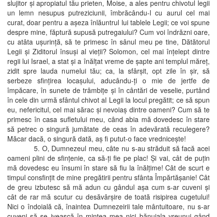
slujitor şi apropiatul tău prieten, Moise, a ales pentru chivotul legii
un lemn nesupus putreziciunii, îmbrăcându-l cu aurul cel mai
curat, doar pentru a aşeza înlăuntrul lui tablele Legii; ce voi spune
despre mine, făptură supusă putregaiului? Cum voi îndrăzni oare,
cu atâta uşurinţă, să te primesc în sânul meu pe tine, Dătătorul
Legii şi Ziditorul însuşi al vieţii? Solomon, cel mai înţelept dintre
regii lui Israel, a stat şi a înălţat vreme de şapte ani templul măreţ,
zidit spre lauda numelui tău; ca, la sfârşit, opt zile în şir, să
serbeze sfinţirea locaşului, aducându-ţi o mie de jertfe de
împăcare, în sunete de trâmbiţe şi în cântări de veselie, purtând
în cele din urmă sfântul chivot al Legii la locul pregătit; ce să spun
eu, nefericitul, cel mai sărac şi nevoiaş dintre oameni? Cum să te
primesc în casa sufletului meu, când abia mă dovedesc în stare
să petrec o singură jumătate de ceas în adevărată reculegere?
Măcar dacă, o singură dată, aş fi putut-o face vredniceşte!
5. O, Dumnezeul meu, câte nu s-au străduit să facă acei
oameni plini de sfinţenie, ca să-ţi fie pe plac! Şi vai, cât de puţin
mă dovedesc eu însumi în stare să fiu la înălţime! Cât de scurt e
timpul consfinţit de mine pregătirii pentru sfânta Împărtăşanie! Cât
de greu izbutesc să mă adun cu gândul aşa cum s-ar cuveni şi
cât de rar mă scutur cu desăvârşire de toată risipirea cugetului!
Nici o îndoială că, înaintea Dumnezeirii tale mântuitoare, nu s-ar
cuveni să se ivească în mintea mea nici bănuiala vreunui gând