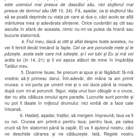
este ucenicul mai presus de dascălul său, nici slujitorul mai
presus de domnul său
(
Mt
10, 24). Fă, aşadar, ca şi slujitorul tău
să se poată deprinde cu viaţa pe care ai dus-o, căci acolo se află
mântuirea mea şi adevărata sfinţenie. Orice cuvântări aş citi sau
asculta în afară de aceasta, nimic nu-mi va putea da hrană sau
bucurie statornică.
4. Fiul meu, dacă ai citit şi aflat despre toate acestea, nu
vei fi fericit decât trecând la fapte.
Cel ce are poruncile mele şi le
păzeşte, acela este care mă iubeşte, şi-l voi iubi şi Eu şi mă voi
arăta lui
(
In
14, 21) şi îl voi aşeza alături de mine în împărăţia
Tatălui meu.
5. Doamne Isuse, fie precum ai spus şi ai făgăduit: fă-mă
vrednic să-ţi primesc darul. Într-adevăr, din mâna ta am primit
crucea: o voi purta pe umerii mei şi o voi duce până la moarte,
după cum mi-ai poruncit. Sigur, viaţa unui bun călugăr e o cruce,
dar nu alta călăuza omului spre paradis. Lucrurile sunt pornite şi
nu pot fi lăsate în mijlocul drumului: nici vorbă de a face cale
întoarsă.
6. Haideţi, aşadar, fraţilor, să mergem împreună; Isus va fi
cu noi. Crucea am primit-o pentru Isus; pentru Isus, pe calea
crucii să fim statornici până la capăt. El va fi ajutorul nostru, căci
ne deschide cărarea şi ne călăuzeşte. Iată, Regele nostru