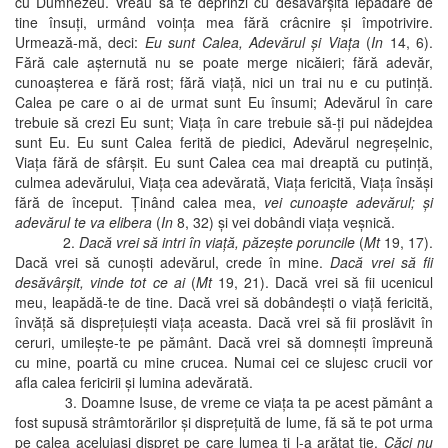
cu Dumnezeu. Vreau să te deprinzi cu desăvârşita lepădare de
tine însuţi, urmând voinţa mea fără crâcnire şi împotrivire.
Urmează-mă, deci:
Eu sunt Calea, Adevărul şi Viaţa
(
In
14, 6).
Fără cale aşternută nu se poate merge nicăieri; fără adevăr,
cunoaşterea e fără rost; fără viaţă, nici un trai nu e cu putinţă.
Calea pe care o ai de urmat sunt Eu însumi; Adevărul în care
trebuie să crezi Eu sunt; Viaţa în care trebuie să-ţi pui nădejdea
sunt Eu. Eu sunt Calea ferită de piedici, Adevărul negreşelnic,
Viaţa fără de sfârşit. Eu sunt Calea cea mai dreaptă cu putinţă,
culmea adevărului, Viaţa cea adevărată, Viaţa fericită, Viaţa însăşi
fără de început. Ţinând calea mea,
vei cunoaşte adevărul; şi
adevărul te va elibera
(
In
8, 32) şi vei dobândi viaţa veşnică.
2.
Dacă vrei să intri în viaţă, păzeşte poruncile
(
Mt
19, 17).
Dacă vrei să cunoşti adevărul, crede în mine.
Dacă vrei să fii
desăvârşit, vinde tot ce ai
(
Mt
19, 21). Dacă vrei să fii ucenicul
meu, leapădă-te de tine. Dacă vrei să dobândeşti o viaţă fericită,
învăţă să dispreţuieşti viaţa aceasta. Dacă vrei să fii proslăvit în
ceruri, umileşte-te pe pământ. Dacă vrei să domneşti împreună
cu mine, poartă cu mine crucea. Numai cei ce slujesc crucii vor
afla calea fericirii şi lumina adevărată.
3. Doamne Isuse, de vreme ce viaţa ta pe acest pământ a
fost supusă strâmtorărilor şi dispreţuită de lume, fă să te pot urma
pe calea aceluiaşi dispreţ pe care lumea ţi l-a arătat ţie.
Căci nu