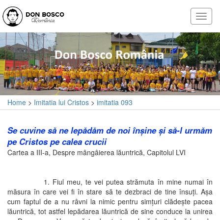
Home
>
Imitatia lui Cristos
>
imitatia 093
Se cuvine să ne lepădăm de noi înşine şi să-l urmăm
pe Cristos pe calea crucii
Cartea a III-a, Despre mângâierea lăuntrică, Capitolul LVI
1. Fiul meu, te vei putea strămuta în mine numai în
măsura în care vei fi în stare să te dezbraci de tine însuţi. Aşa
cum faptul de a nu râvni la nimic pentru simţuri clădeşte pacea
lăuntrică, tot astfel lepădarea lăuntrică de sine conduce la unirea