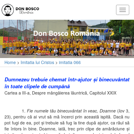
Home
>
Imitatia lui Cristos
>
imitatia 066
Dumnezeu trebuie chemat într-ajutor şi binecuvântat
în toate clipele de cumpănă
Cartea a III-a, Despre mângâierea lăuntrică, Capitolul XXIX
1.
Fie numele tău binecuvântat în veac, Doamne
(
Iov
3,
23), pentru că ai vrut să mă încerci prin această ispită. Dacă nu
pot fugi de ea, pot şi trebuie să fug la tine după ajutor, ca răul să
fie întors în bine. Doamne, iată, trec prin clipe de amărăciune şi