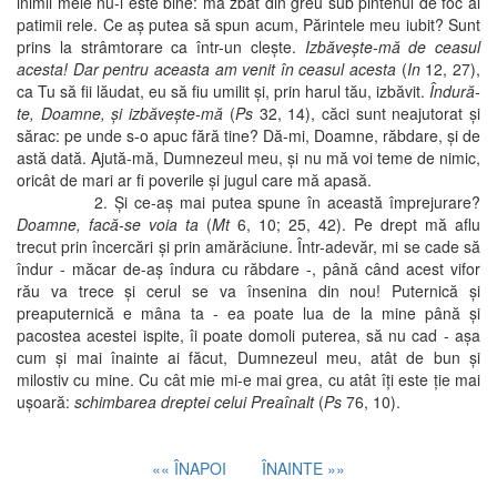
inimii mele nu-i este bine: mă zbat din greu sub pintenul de foc al
patimii rele. Ce aş putea să spun acum, Părintele meu iubit? Sunt
prins la strâmtorare ca într-un cleşte.
Izbăveşte-mă de ceasul
acesta! Dar pentru aceasta am venit în ceasul acesta
(
In
12, 27),
ca Tu să fii lăudat, eu să fiu umilit şi, prin harul tău, izbăvit.
Îndură-
te, Doamne, şi izbăveşte-mă
(
Ps
32, 14), căci sunt neajutorat şi
sărac: pe unde s-o apuc fără tine? Dă-mi, Doamne, răbdare, şi de
astă dată. Ajută-mă, Dumnezeul meu, şi nu mă voi teme de nimic,
oricât de mari ar fi poverile şi jugul care mă apasă.
2. Şi ce-aş mai putea spune în această împrejurare?
Doamne, facă-se voia ta
(
Mt
6, 10; 25, 42). Pe drept mă aflu
trecut prin încercări şi prin amărăciune. Într-adevăr, mi se cade să
îndur - măcar de-aş îndura cu răbdare -, până când acest vifor
rău va trece şi cerul se va însenina din nou! Puternică şi
preaputernică e mâna ta - ea poate lua de la mine până şi
pacostea acestei ispite, îi poate domoli puterea, să nu cad - aşa
cum şi mai înainte ai făcut, Dumnezeul meu, atât de bun şi
milostiv cu mine. Cu cât mie mi-e mai grea, cu atât îţi este ţie mai
uşoară:
schimbarea dreptei celui Preaînalt
(
Ps
76, 10).
«« ÎNAPOI
ÎNAINTE »»