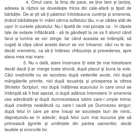
4. Omul care, la timp de pace, se ţine tare şi ţanţoş,
adesea la război se dovedeşte fricos din cale-afară şi lipsit de
bărbăţie. De-ai şti să-ţi păstrezi întotdeauna cuviinţa şi smerenia,
ţinând bărbăteşte în mâini cârma sufletului tău, n-ai cădea atât de
uşor în cursele păcatului. Nu-i lipsită de rost povaţa ca - în clipele
tale de evlavie înflăcărată - să te gândeşti la ce va fi atunci când
farul şi lumina se vor stinge. Iar când aceasta se întâmplă, să
cugeţi la clipa când aceste daruri se vor întoarce: căci nu le iau
decât vremelnic, ca să-ţi întăresc chibzuinţa şi prevederea, spre
slava mea mai mare.
5. Nu o dată, atare încercare îţi este ţie mai folositoare
decât dacă ţi-ar merge toate strună, după placul şi buna ta voie.
Căci vredniciile nu se socotesc după vedeniile avute, nici după
mângâierile primite, nici după iscusinţa şi priceperea la citirea
Sfintelor Scripturi, nici după înălţimea scaunului în care omul se
întâmplă să fi fost aşezat, ci după adânca întemeiere în smerenia
cea adevărată şi după dumnezeiasca iubire care-i umple inima;
după credinţa neabătută cu care-l caută pe Dumnezeu singur;
după felul în care pe sine însuşi se socoteşte bun de nimic,
dispreţuindu-se în adevăr; după felul cum mai bucuros ştie să
primească jignirile şi umilinţele din partea oamenilor, decât
laudele şi onorurile lor.