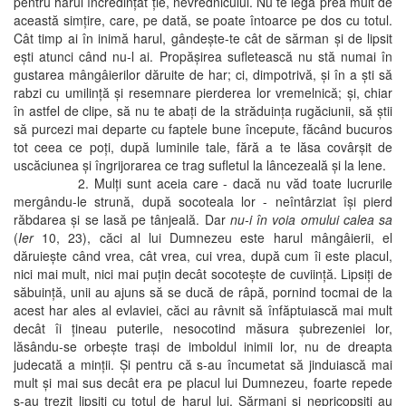
pentru harul încredinţat ţie, nevrednicului. Nu te lega prea mult de
această simţire, care, pe dată, se poate întoarce pe dos cu totul.
Cât timp ai în inimă harul, gândeşte-te cât de sărman şi de lipsit
eşti atunci când nu-l ai. Propăşirea sufletească nu stă numai în
gustarea mângâierilor dăruite de har; ci, dimpotrivă, şi în a şti să
rabzi cu umilinţă şi resemnare pierderea lor vremelnică; şi, chiar
în astfel de clipe, să nu te abaţi de la străduinţa rugăciunii, să ştii
să purcezi mai departe cu faptele bune începute, făcând bucuros
tot ceea ce poţi, după luminile tale, fără a te lăsa covârşit de
uscăciunea şi îngrijorarea ce trag sufletul la lâncezeală şi la lene.
2. Mulţi sunt aceia care - dacă nu văd toate lucrurile
mergându-le strună, după socoteala lor - neîntârziat îşi pierd
răbdarea şi se lasă pe tânjeală. Dar
nu-i în voia omului calea sa
(
Ier
10, 23), căci al lui Dumnezeu este harul mângâierii, el
dăruieşte când vrea, cât vrea, cui vrea, după cum îi este placul,
nici mai mult, nici mai puţin decât socoteşte de cuviinţă. Lipsiţi de
săbuinţă, unii au ajuns să se ducă de râpă, pornind tocmai de la
acest har ales al evlaviei, căci au râvnit să înfăptuiască mai mult
decât îi ţineau puterile, nesocotind măsura şubrezeniei lor,
lăsându-se orbeşte traşi de imboldul inimii lor, nu de dreapta
judecată a minţii. Şi pentru că s-au încumetat să jinduiască mai
mult şi mai sus decât era pe placul lui Dumnezeu, foarte repede
s-au trezit lipsiţi cu totul de harul lui. Sărmani şi nepricopsiţi au