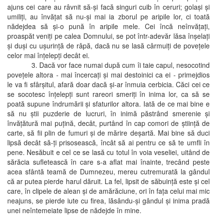
ajuns cei care au râvnit să-şi facă singuri cuib în ceruri; golaşi şi
umiliţi, au învăţat să nu-şi mai ia zborul pe aripile lor, ci toată
nădejdea să şi-o pună în aripile mele. Cei încă neînvăţaţi,
proaspăt veniţi pe calea Domnului, se pot într-adevăr lăsa înşelaţi
şi duşi cu uşurinţă de râpă, dacă nu se lasă cârmuiţi de poveţele
celor mai înţelepţi decât ei.
3. Dacă vor face numai după cum îi taie capul, nesocotind
poveţele altora - mai încercaţi şi mai destoinici ca ei - primejdios
le va fi sfârşitul, afară doar dacă şi-ar înmuia cerbicia. Căci cei ce
se socotesc înţelepţi sunt rareori smeriţi în inima lor, ca să se
poată supune îndrumării şi sfaturilor altora. Iată de ce mai bine e
să nu ştii puzderie de lucruri, în inimă păstrând smerenie şi
învăţătură mai puţină, decât, purtând în cap comori de ştiinţă de
carte, să fii plin de fumuri şi de mărire deşartă. Mai bine să duci
lipsă decât să-ţi prisosească, încât să ai pentru ce să te umfli în
pene. Nesăbuit e cel ce se lasă cu totul în voia veseliei, uitând de
sărăcia sufletească în care s-a aflat mai înainte, trecând peste
acea sfântă teamă de Dumnezeu, mereu cutremurată la gândul
că ar putea pierde harul dăruit. La fel, lipsit de săbuinţă este şi cel
care, în clipele de alean şi de amărăciune, ori în faţa celui mai mic
neajuns, se pierde iute cu firea, lăsându-şi gândul şi inima pradă
unei neîntemeiate lipse de nădejde în mine.