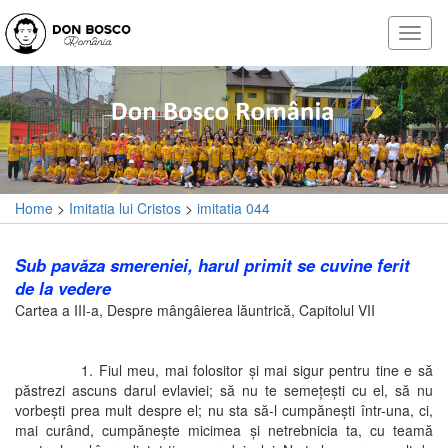
Home
>
Imitatia lui Cristos
>
imitatia 044
Sub pavăza smereniei, harul primit se cuvine ferit
de la vedere
Cartea a III-a, Despre mângâierea lăuntrică, Capitolul VII
1. Fiul meu, mai folositor şi mai sigur pentru tine e să
păstrezi ascuns darul evlaviei; să nu te semeţeşti cu el, să nu
vorbeşti prea mult despre el; nu sta să-l cumpăneşti într-una, ci,
mai curând, cumpăneşte micimea şi netrebnicia ta, cu teamă