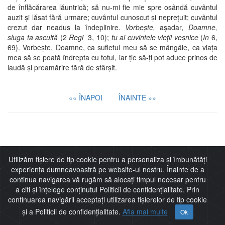
de înflăcărarea lăuntrică; să nu-mi fie mie spre osândă cuvântul
auzit şi lăsat fără urmare; cuvântul cunoscut şi nepreţuit; cuvântul
crezut dar neadus la îndeplinire.
Vorbeşte,
aşadar
, Doamne,
sluga ta ascultă
(2
Regi
3, 10);
tu ai cuvintele vieţii veşnice
(
In
6,
69). Vorbeşte, Doamne, ca sufletul meu să se mângâie, ca viaţa
mea să se poată îndrepta cu totul, iar ţie să-ţi pot aduce prinos de
laudă şi preamărire fără de sfârşit.
«« ÎNAPOI
ÎNAINTE »»
Imitaţia lui Cristos
Utilizăm fișiere de tip cookie pentru a personaliza și îmbunătăți
experiența dumneavoastră pe website-ul nostru. Înainte de a
continua navigarea vă rugăm să alocați timpul necesar pentru
a citi și înțelege conținutul Politicii de confidențialitate. Prin
continuarea navigării acceptați utilizarea fișierelor de tip cookie
Thomas de Kempis
și a Politicii de confidențialitate.
Afla mai multe
Ok
Harta Site
Politică de confidențialitate
Nr vizitatori:
1217856