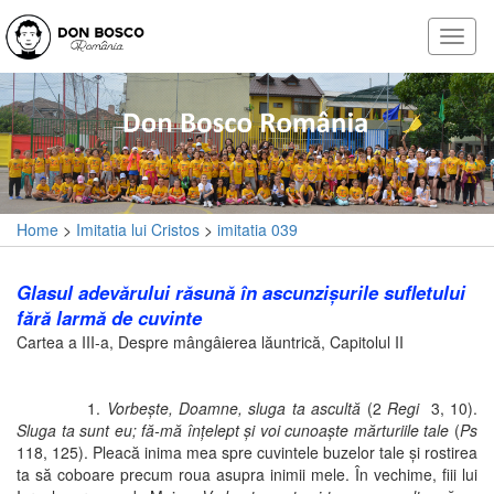
Home
>
Imitatia lui Cristos
>
imitatia 039
Glasul adevărului răsună în ascunzişurile sufletului
fără larmă de cuvinte
Cartea a III-a, Despre mângâierea lăuntrică, Capitolul II
1.
Vorbeşte, Doamne, sluga ta ascultă
(2
Regi
3, 10).
Sluga ta sunt eu; fă-mă înţelept şi voi cunoaşte mărturiile tale
(
Ps
118, 125). Pleacă inima mea spre cuvintele buzelor tale şi rostirea
ta să coboare precum roua asupra inimii mele. În vechime, fiii lui