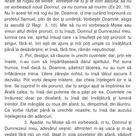
Israel se rugau de Moise:
Vorbeşte-ne tu şi te vom asculta; să nu
ne vorbească nouă Domnul, ca nu cumva să murim
(
Ex
20, 19).
Nu în acest fel mă rog eu ţie, Doamne, ci mai curând împreună cu
profetul Samuel, plin de dor şi umilinţă:
Vorbeşte Doamne, sluga
ta ascultă
(2
Regi
3, 10). Mie să nu-mi vorbească Moise sau
vreun altul dintre proroci, ci tu însuţi, Domnul şi Dumnezeul meu,
lumina cea vie, spiritul însuşi care i-a însufleţit pe toţi prorocii: tu
singur, fără ei, îmi eşti de ajuns şi mă poţi umple cu învăţătură
până la desăvârşire; ei însă, fără tine, rămân neputincioşi.
2. Pot, desigur, să răsune în urechi cuvintele; dar, prin ele
însele, n-au cum să împărtăşească darul spiritului. Pot suna
frumos, însă dacă tu, Doamne, păstrezi tăcerea, nu au cum să
înflăcăreze inima. Litere zăreşte ochiul, tu însă tâlcul ascuns îl
dezvălui. Pot vorbi despre mistere, dar cheia înţelegerii lor e la
tine. Se cuprind în ele porunci, dar tu singur ajuţi la împlinirea lor.
Arată calea, tu însă dai puterea de-a păşi pe ea. Cuvintele ne
înrâuresc doar pe dinafară; tu însă dai învăţătură şi lumină
inimilor. Ele mângâie cu roua din afară; tu, dimpotrivă, din lăuntru.
Ca vorbe răzbat până la urechile noastre; tu însă dai auzului
înţelegerea din adâncuri.
3. Aşadar, nu Moise să-mi vorbească, ci tu, Domnul şi
Dumnezeul meu, adevărul veşnic: altminteri m-aş usca şi m-aş
veşteji fără nici un rod, lăsat în voia poveţelor din afară, văduvit