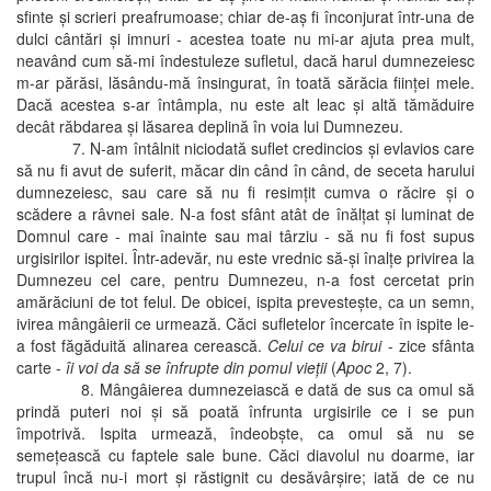
sfinte şi scrieri preafrumoase; chiar de-aş fi înconjurat într-una de
dulci cântări şi imnuri - acestea toate nu mi-ar ajuta prea mult,
neavând cum să-mi îndestuleze sufletul, dacă harul dumnezeiesc
m-ar părăsi, lăsându-mă însingurat, în toată sărăcia fiinţei mele.
Dacă acestea s-ar întâmpla, nu este alt leac şi altă tămăduire
decât răbdarea şi lăsarea deplină în voia lui Dumnezeu.
7. N-am întâlnit niciodată suflet credincios şi evlavios care
să nu fi avut de suferit, măcar din când în când, de seceta harului
dumnezeiesc, sau care să nu fi resimţit cumva o răcire şi o
scădere a râvnei sale. N-a fost sfânt atât de înălţat şi luminat de
Domnul care - mai înainte sau mai târziu - să nu fi fost supus
urgisirilor ispitei. Într-adevăr, nu este vrednic să-şi înalţe privirea la
Dumnezeu cel care, pentru Dumnezeu, n-a fost cercetat prin
amărăciuni de tot felul. De obicei, ispita prevesteşte, ca un semn,
ivirea mângâierii ce urmează. Căci sufletelor încercate în ispite le-
a fost făgăduită alinarea cerească.
Celui ce va birui
- zice sfânta
carte -
îi voi da să se înfrupte din pomul vieţii
(
Apoc
2, 7).
8. Mângâierea dumnezeiască e dată de sus ca omul să
prindă puteri noi şi să poată înfrunta urgisirile ce i se pun
împotrivă. Ispita urmează, îndeobşte, ca omul să nu se
semeţească cu faptele sale bune. Căci diavolul nu doarme, iar
trupul încă nu-i mort şi răstignit cu desăvârşire; iată de ce nu