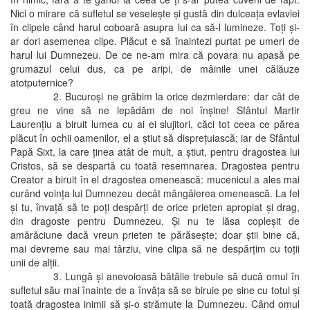
Nici o mirare că sufletul se veseleşte şi gustă din dulceaţa evlaviei
în clipele când harul coboară asupra lui ca să-l lumineze. Toţi şi-
ar dori asemenea clipe. Plăcut e să înaintezi purtat pe umeri de
harul lui Dumnezeu. De ce ne-am mira că povara nu apasă pe
grumazul celui dus, ca pe aripi, de mâinile unei călăuze
atotputernice?
2. Bucuroşi ne grăbim la orice dezmierdare: dar cât de
greu ne vine să ne lepădăm de noi înşine! Sfântul Martir
Laurenţiu a biruit lumea cu ai ei slujitori, căci tot ceea ce părea
plăcut în ochii oamenilor, el a ştiut să dispreţuiască; iar de Sfântul
Papă Sixt, la care ţinea atât de mult, a ştiut, pentru dragostea lui
Cristos, să se despartă cu toată resemnarea. Dragostea pentru
Creator a biruit în el dragostea omenească: mucenicul a ales mai
curând voinţa lui Dumnezeu decât mângâierea omenească. La fel
şi tu, învaţă să te poţi despărţi de orice prieten apropiat şi drag,
din dragoste pentru Dumnezeu. Şi nu te lăsa copleşit de
amărăciune dacă vreun prieten te părăseşte; doar ştii bine că,
mai devreme sau mai târziu, vine clipa să ne despărţim cu toţii
unii de alţii.
3. Lungă şi anevoioasă bătălie trebuie să ducă omul în
sufletul său mai înainte de a învăţa să se biruie pe sine cu totul şi
toată dragostea inimii să şi-o strămute la Dumnezeu. Când omul