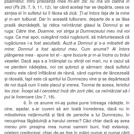
psalmistul:
Întru prisosinţa mea mi-am zis: nu mă voi clătina în
veci
(
Ps
29, 7, 9, 11, 12). Iar când acelaşi har se depărta, ceea ce
simţea el în sufletul lui îl făcea să zică:
Ţi-ai întors faţa de la mine
şi m-am tulburat
. Dar în această tulburare, departe de a se lăsa
pradă deznădejdii, îşi ridica neîntârziat glasul la Domnul şi se
ruga:
Către tine, Doamne, voi striga şi Dumnezeului meu mă voi
ruga
. Ca mai apoi, culegând rodul rugăciunii, să mărturisească că
rugăciunea i-a fost ascultată:
Auzit-a Domnul şi s-a milostivit de
mine; Domnul a fost ajutorul meu
. Cum anume?
Ai întors
plângerea mea
- spune tot el -
spre bucurie şi m-ai încins cu brâul
veseliei
. Dacă aşa s-a întâmplat cu sfinţii cei mari, nu e cazul să
ne pierdem nădejdea, noi cei şubrezi şi sărmani: dacă sufletul
nostru este când înflăcărat de râvnă, când cuprins de lâncezeală
şi răceală, fapt este că spiritul lui Dumnezeu vine şi se depărtează
de noi după cum îi este placul şi vrerea. Tocmai de aceea, fericitul
Iov zice:
Începi să-l cercetezi încă din zorii zilei, ca neîntârziat să-l
pui la încercare
(
Iov
7, 18).
6. În ce anume mi-aş putea pune întreaga nădejde, în
cine, aşadar, s-ar cuveni să am toată încrederea, dacă nu în
milostivirea neţărmurită şi fără de pereche a lui Dumnezeu, în
necuprinsa făgăduinţă a harului ceresc? Căci chiar dacă aş avea
mereu prin preajma mea numai oameni buni, fraţi evlavioşi,
prieteni credincioşi; chiar de-aş ţine în mâini numai şi numai cărţi