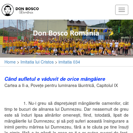
Home
>
Imitatia lui Cristos
>
imitatia 034
Când sufletul e văduvit de orice mângâiere
Cartea a II-a, Poveţe pentru luminarea lăuntrică, Capitolul IX
1. Nu-i greu să dispreţuieşti mângâierile oamenilor, cât
timp te bucuri de alinarea lui Dumnezeu. Dar neasemuit de greu
este să înduri lipsa alinărilor omeneşti, fiind, totodată, lipsit de
mângâierile lui Dumnezeu; şi să poţi suferi această însingurare a
inimii pentru mărirea lui Dumnezeu, fără a te căuta pe tine însuţi
în nimic, fără a te gândi la ceea ce ţi s-ar putea cuveni de fapt.