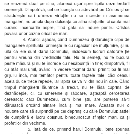
se reazemă doar pe sine, alunecă uşor spre ispita dezmierdării
omeneşti. Dimpotrivă, cel ce iubeşte cu adevărat pe Cristos şi se
străduieşte să-i urmeze virtuţile nu se încrede în asemenea
mângâieri, nu umblă după dulceaţa ce alină simţurile, ci caută mai
curând încercările aspre, fiind gata să îndure pentru Cristos
povara unor cazne oricât de mari.
4. Atunci, aşadar, când Dumnezeu îţi dăruieşte clipe de
mângâiere spirituală, primeşte-le cu rugăciuni de mulţumire, şi nu
uita că ele sunt darul Domnului, nicidecum lucruri datorate ţie
pentru vreuna din vredniciile tale. Nu te semeţi, nu te bucura
peste măsură şi nu te încrede cu nesăbuinţă în tine; dimpotrivă, fii
cu atât mai umil, având în vedere tocmai darul primit; ba fii mai
grijuliu încă, mai temător pentru toate faptele tale, căci ceasul
acela dulce trece repede, iar ispita se va ivi din nou în cale. Când
timpul mângâierii lăuntrice a trecut, nu te lăsa cuprins de
deznădejde, ci, cu smerenie şi răbdare, aşteaptă cercetarea
cerească; căci Dumnezeu, cum bine ştii, are puterea să-ţi
dăruiască oricând alinare încă şi mai mare. Aceasta nu-i o
noutate care să surprindă pe cei deprinşi cu căile Domnului: astfel
de cumpănă e lucru obişnuit, binecunoscut sfinţilor mari, ca şi
profeţilor din vechime.
5. Iată de ce, primind harul Domnului, bine spunea