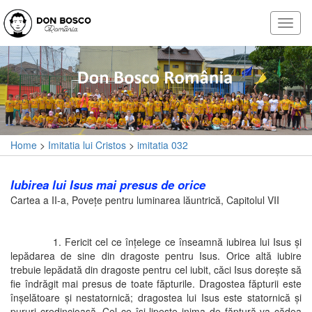
Home
>
Imitatia lui Cristos
>
imitatia 032
Iubirea lui Isus mai presus de orice
Cartea a II-a, Poveţe pentru luminarea lăuntrică, Capitolul VII
1. Fericit cel ce înţelege ce înseamnă iubirea lui Isus şi
lepădarea de sine din dragoste pentru Isus. Orice altă iubire
trebuie lepădată din dragoste pentru cel iubit, căci Isus doreşte să
fie îndrăgit mai presus de toate făpturile. Dragostea făpturii este
înşelătoare şi nestatornică; dragostea lui Isus este statornică şi
pururi credincioasă. Cel ce îşi lipeşte inima de făptură va cădea