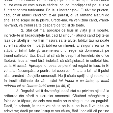
cu tot ceea ce este supus căderii; cel ce îmbrăţişează pe Isus va
fi întărit pentru totdeauna. Pe Isus îndrăgeşte-l, El să-ţi fie prieten,
căci, chiar atunci când toţi te-ar părăsi, el va rămâne alături de
tine, să te scape de la pieire. Crede-mă, va veni ziua când, vrând-
nevrând, va trebui să te desparţi de toţi şi de toate.
2. Stai cât mai aproape de Isus în viaţă şi la moarte,
încrede-te în făgăduinţele lui, căci El singur - atunci când toţi te-ar
lăsa de izbelişte - va fi în măsură să te ajute. Iubitul tău nu poate
suferi să aibă de împărţit iubirea cu nimeni: El singur vrea să fie
stăpânul inimii tale şi, asemenea unui rege, să domnească pe
tronul sufletului tău. Dacă ai şti să te desprinzi temeinic de orice
făptură, Isus ar veni fără îndoială să sălăşluiască în sufletul tău,
ca la El acasă. Aproape tot ceea ce pierzi vei regăsi în Isus: în El
vei afla răscumpărare pentru tot ceea ce - în afara lui - ai fi putut
afla, urmând nădejdile omeneşti. Nu-ţi căuta sprijinul şi reazemul
în trestii clătinate de vânt, căci
tot trupul e ca iarba, şi toată
mărirea lui ca floarea ierbii cade
(
Is
40, 6).
3. Degrabă vei fi dezamăgit dacă stai cu privirea aţintită la
arătarea din afară a lucrurilor omeneşti. Căutând mângâiere şi
folos de la făpturi, de cele mai multe ori te alegi numai cu pagubă.
Dacă, în schimb, în toate vei căuta pe Isus, pe Isus îl vei găsi cu
adevărat; dacă pe tine însuţi te vei căuta, fără îndoială că pe tine