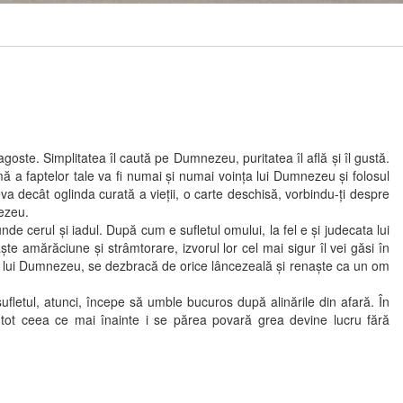
oste. Simplitatea îl caută pe Dumnezeu, puritatea îl află şi îl gustă.
mă a faptelor tale va fi numai şi numai voinţa lui Dumnezeu şi folosul
ceva decât oglinda curată a vieţii, o carte deschisă, vorbindu-ţi despre
nezeu.
de cerul şi iadul. După cum e sufletul omului, la fel e şi judecata lui
 amărăciune şi strâmtorare, izvorul lor cel mai sigur îl vei găsi în
otul lui Dumnezeu, se dezbracă de orice lâncezeală şi renaşte ca un om
tul, atunci, începe să umble bucuros după alinările din afară. În
t ceea ce mai înainte i se părea povară grea devine lucru fără