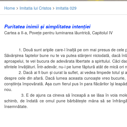
Home
>
Imitatia lui Cristos
>
imitatia 029
Puritatea inimii şi simplitatea intenţiei
Cartea a II-a, Poveţe pentru luminarea lăuntrică, Capitolul IV
1. Două sunt aripile care-l înalţă pe om mai presus de cele pământeşt
Săvârşirea faptelor bune nu te va putea stânjeni niciodată, dacă înlă
aproapelui, te vei bucura de adevărata libertate a spiritului. Căci dac
sfintele învăţături. Într-adevăr, nu-i pe lume făptură atât de mică ori
2. Dacă ai fi bun şi curat la suflet, ai vedea limpede totul şi ai put
despre cele din afară. Dacă lumea aceasta cunoaşte vreo bucurie, ac
conştiinţa împovărată. Aşa cum fierul pus în para flăcărilor îşi leap
nou.
3. E de ajuns ca cineva să înceapă a se lăsa în voia moleşirii, 
schimb, de îndată ce omul pune bărbăteşte mâna să se înfrângă
însemnătate.