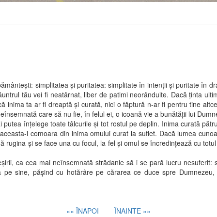
i: simplitatea şi puritatea: simplitate în intenţii şi puritate în drag
untrul tău vei fi neatârnat, liber de patimi neorânduite. Dacă ţinta ulti
ă inima ta ar fi dreaptă şi curată, nici o făptură n-ar fi pentru tine alt
 neînsemnată care să nu fie, în felul ei, o icoană vie a bunătăţii lui Dum
ea înţelege toate tâlcurile şi tot rostul pe deplin. Inima curată pătrun
easta-i comoara din inima omului curat la suflet. Dacă lumea cunoaşte
ădă rugina şi se face una cu focul, la fel şi omul se încredinţează cu t
ca cea mai neînsemnată strădanie să i se pară lucru nesuferit: sufle
 pe sine, păşind cu hotărâre pe cărarea ce duce spre Dumnezeu, to
«« ÎNAPOI
ÎNAINTE »»