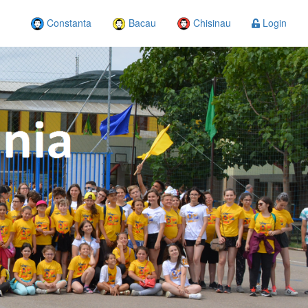
Constanta
Bacau
Chisinau
Login