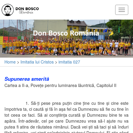
Home
>
Imitatia lui Cristos
>
imitatia 027
Supunerea smerită
Cartea a II-a, Poveţe pentru luminarea lăuntrică, Capitolul II
1. Să-ţi pese prea puţin cine ţine cu tine şi cine este
împotriva ta, ci caută şi fă în aşa fel ca Dumnezeu să fie cu tine în
tot ceea ce faci. Să ai conştiinţa curată şi Dumnezeu bine te va
apăra. Într-adevăr, cel pe care Dumnezeu vrea să-l ajute nu va
putea fi atins de răutatea nimănui. Dacă vei şti să taci şi să înduri
fără crâcnire, vei simţi neîndoielnic ajutorul Domnului. El ştie când