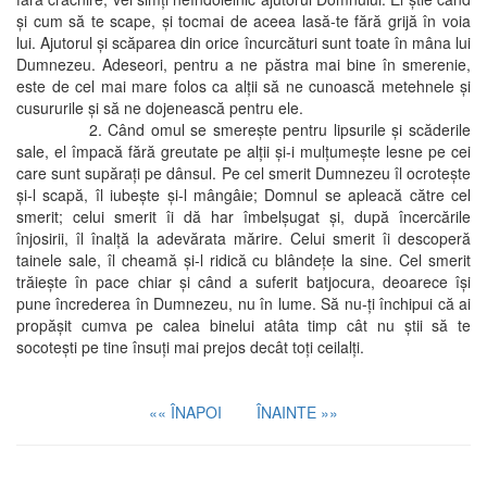
şi cum să te scape, şi tocmai de aceea lasă-te fără grijă în voia
lui. Ajutorul şi scăparea din orice încurcături sunt toate în mâna lui
Dumnezeu. Adeseori, pentru a ne păstra mai bine în smerenie,
este de cel mai mare folos ca alţii să ne cunoască metehnele şi
cusururile şi să ne dojenească pentru ele.
2. Când omul se smereşte pentru lipsurile şi scăderile
sale, el împacă fără greutate pe alţii şi-i mulţumeşte lesne pe cei
care sunt supăraţi pe dânsul. Pe cel smerit Dumnezeu îl ocroteşte
şi-l scapă, îl iubeşte şi-l mângâie; Domnul se apleacă către cel
smerit; celui smerit îi dă har îmbelşugat şi, după încercările
înjosirii, îl înalţă la adevărata mărire. Celui smerit îi descoperă
tainele sale, îl cheamă şi-l ridică cu blândeţe la sine. Cel smerit
trăieşte în pace chiar şi când a suferit batjocura, deoarece îşi
pune încrederea în Dumnezeu, nu în lume. Să nu-ţi închipui că ai
propăşit cumva pe calea binelui atâta timp cât nu ştii să te
socoteşti pe tine însuţi mai prejos decât toţi ceilalţi.
«« ÎNAPOI
ÎNAINTE »»